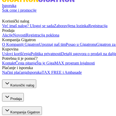
Isporuka
Šok cene i promocije
Korisnički nalog
Već imaš nalog? Uloguj se sada
Zaboravljena lozinka
Registracija
Prodaja
Akcije
Novosti
Registracija poklona
Kompanija Gigatron
O Kompaniji Gigatron
Upoznaj naš tim
Posao u Gigatronu
Gigatron za
Kupovina
Uslovi korišćenja
Politika privatnosti
Detalji ugovora o prodaji na dalji
Potrebna ti je pomoć?
Kontakt
Česta pitanja
Šta je GigaMAX program lojalnosti
Plaćanje i isporuka
Načini plaćanja
Isporuka
TAX FREE i Ambasade
Korisnički nalog
Prodaja
Kompanija Gigatron