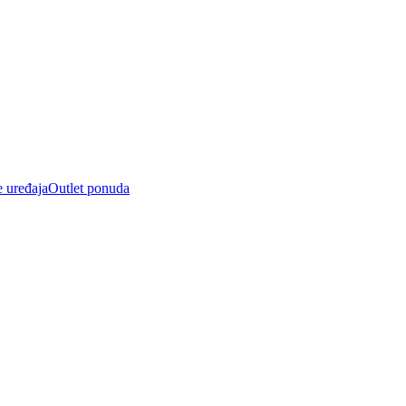
e uređaja
Outlet ponuda