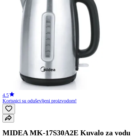
4.5
Korisnici su oduševljeni proizvodom!
MIDEA MK-17S30A2E Kuvalo za vodu