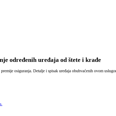
nje određenih uređaja od štete i krađe
 premije osiguranja. Detalje i spisak uređaja obuhvaćenih ovom uslugom
a.