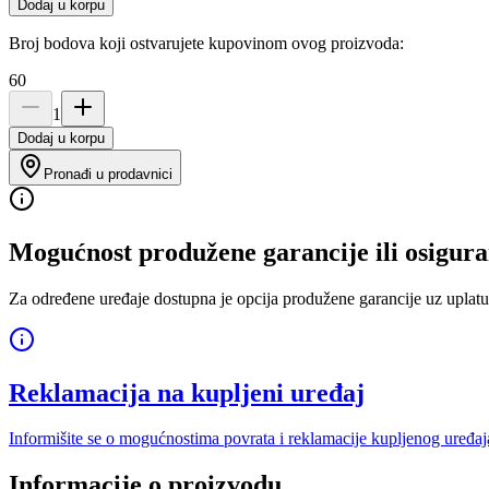
Dodaj u korpu
Broj bodova koji ostvarujete kupovinom ovog proizvoda:
60
1
Dodaj u korpu
Pronađi u prodavnici
Mogućnost produžene garancije ili osigura
Za određene uređaje dostupna je opcija produžene garancije uz uplatu
Reklamacija na kupljeni uređaj
Informišite se o mogućnostima povrata i reklamacije kupljenog uređaj
Informacije o proizvodu