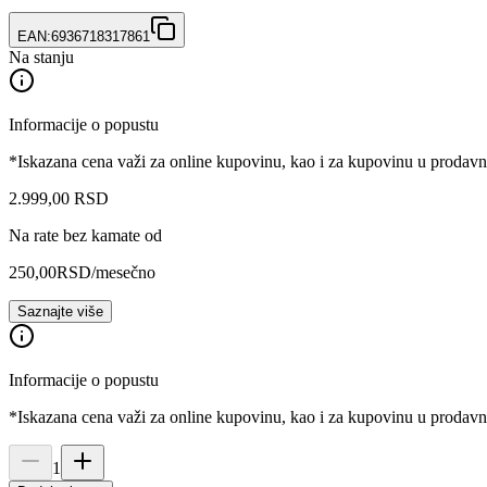
EAN:
6936718317861
Na stanju
Informacije o popustu
*Iskazana cena važi za online kupovinu, kao i za kupovinu u prodav
2.999
,
00
RSD
Na rate bez kamate od
250,00
RSD
/mesečno
Saznajte više
Informacije o popustu
*Iskazana cena važi za online kupovinu, kao i za kupovinu u prodav
1