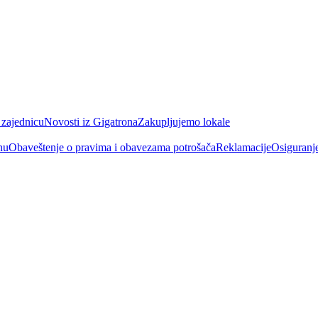
 zajednicu
Novosti iz Gigatrona
Zakupljujemo lokale
nu
Obaveštenje o pravima i obavezama potrošača
Reklamacije
Osiguranj