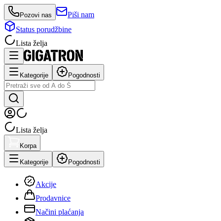
Piši nam
Pozovi nas
Status porudžbine
Lista želja
Kategorije
Pogodnosti
Lista želja
Korpa
Kategorije
Pogodnosti
Akcije
Prodavnice
Načini plaćanja