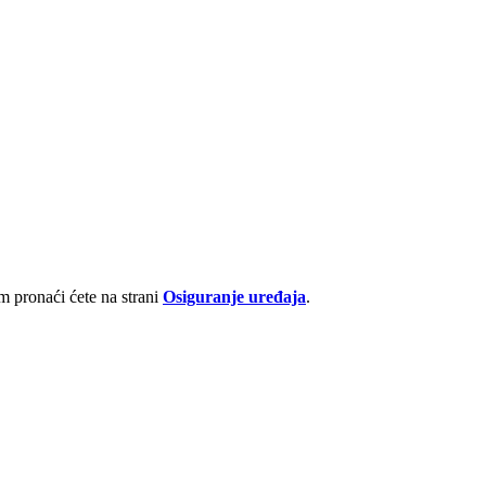
 pronaći ćete na strani
Osiguranje uređaja
.