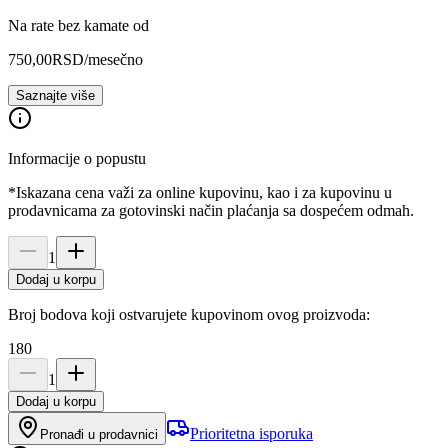
Na rate bez kamate od
750,00
RSD
/mesečno
Saznajte više
Informacije o popustu
*Iskazana cena važi za online kupovinu, kao i za kupovinu u
prodavnicama za gotovinski način plaćanja sa dospećem odmah.
1
Dodaj u korpu
Broj bodova koji ostvarujete kupovinom ovog proizvoda:
180
1
Dodaj u korpu
Prioritetna isporuka
Pronađi u prodavnici