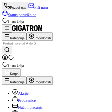
Piši nam
Pozovi nas
Status porudžbine
Lista želja
Kategorije
Pogodnosti
Lista želja
Korpa
Kategorije
Pogodnosti
Akcije
Prodavnice
Načini plaćanja