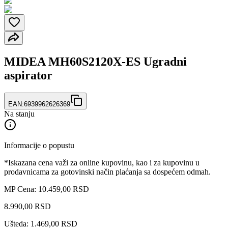
MIDEA MH60S2120X-ES Ugradni
aspirator
EAN:
6939962626369
Na stanju
Informacije o popustu
*Iskazana cena važi za online kupovinu, kao i za kupovinu u
prodavnicama za gotovinski način plaćanja sa dospećem odmah.
MP Cena: 10.459,00 RSD
8.990
,
00
RSD
Ušteda: 1.469,00 RSD