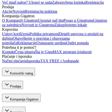
Već imaš nalog? Uloguj se sada
Zaboravljena lozinka
Registracija
Prodaja
Akcije
Novosti
Registracija poklona
Kompanija Gigatron
O Kompaniji Gigatron
Upoznaj naš tim
Posao u Gigatronu
Gigatron
za zajednicu
Novosti iz Gigatrona
Zakupljujemo lokale
Kupovina
Uslovi korišćenja
Politika privatnosti
Detalji ugovora o prodaji na
daljinu
Obaveštenje o pravima i obavezama
potrošača
Reklamacije
Osiguranje uređaja
Outlet ponuda
Potrebna ti je pomoć?
Kontakt
Česta pitanja
Šta je GigaMAX program lojalnosti
Plaćanje i isporuka
Načini plaćanja
Isporuka
TAX FREE i Ambasade
Korisnički nalog
Prodaja
Kompanija Gigatron