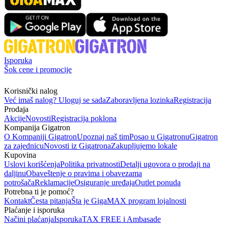
Isporuka
Šok cene i promocije
Korisnički nalog
Već imaš nalog? Uloguj se sada
Zaboravljena lozinka
Registracija
Prodaja
Akcije
Novosti
Registracija poklona
Kompanija Gigatron
O Kompaniji Gigatron
Upoznaj naš tim
Posao u Gigatronu
Gigatron
za zajednicu
Novosti iz Gigatrona
Zakupljujemo lokale
Kupovina
Uslovi korišćenja
Politika privatnosti
Detalji ugovora o prodaji na
daljinu
Obaveštenje o pravima i obavezama
potrošača
Reklamacije
Osiguranje uređaja
Outlet ponuda
Potrebna ti je pomoć?
Kontakt
Česta pitanja
Šta je GigaMAX program lojalnosti
Plaćanje i isporuka
Načini plaćanja
Isporuka
TAX FREE i Ambasade