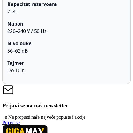
Kapacitet rezervoara
7–8 l
Napon
220–240 V / 50 Hz
Nivo buke
56–62 dB
Tajmer
Do 10 h
Prijavi se na naš newsletter
, n
N
e propusti naše najveće popuste i akcije.
Prijavi se