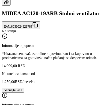
MIDEA AC120-19ARB Stubni ventilator
EAN:
6939924828787
Na stanju
Informacije o popustu
*Iskazana cena važi za online kupovinu, kao i za kupovinu u
prodavnicama za gotovinski način plaćanja sa dospećem odmah.
14.999
,
00
RSD
Na rate bez kamate od
1.250,00
RSD
/mesečno
Saznajte više
Informacije o popustu