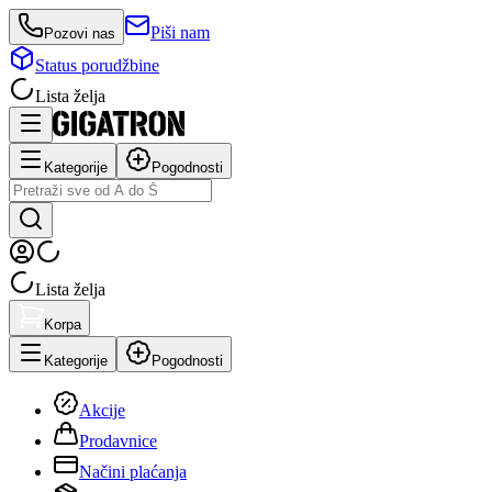
Piši nam
Pozovi nas
Status porudžbine
Lista želja
Kategorije
Pogodnosti
Lista želja
Korpa
Kategorije
Pogodnosti
Akcije
Prodavnice
Načini plaćanja