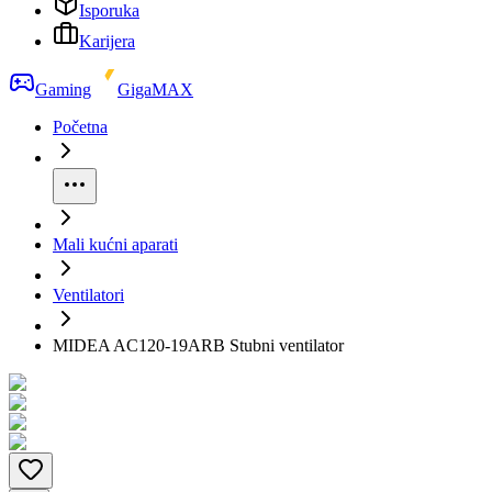
Isporuka
Karijera
Gaming
GigaMAX
Početna
Mali kućni aparati
Ventilatori
MIDEA AC120-19ARB Stubni ventilator