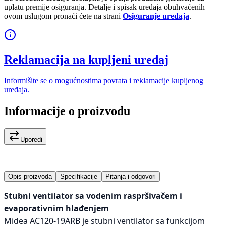
uplatu premije osiguranja. Detalje i spisak uređaja obuhvaćenih
ovom uslugom pronaći ćete na strani
Osiguranje uređaja
.
Reklamacija na kupljeni uređaj
Informišite se o mogućnostima povrata i reklamacije kupljenog
uređaja.
Informacije o proizvodu
Uporedi
Opis proizvoda
Specifikacije
Pitanja i odgovori
Stubni ventilator sa vodenim raspršivačem i
evaporativnim hlađenjem
Midea AC120-19ARB je stubni ventilator sa funkcijom