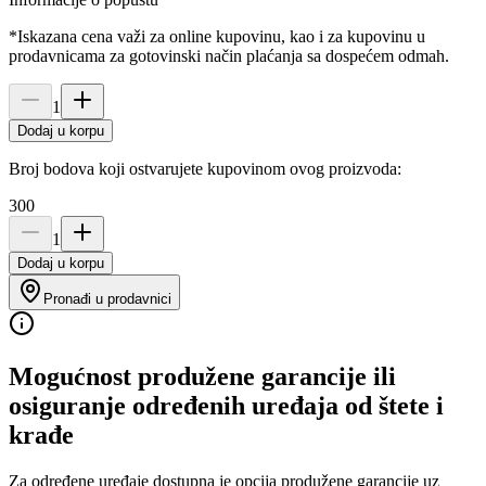
*Iskazana cena važi za online kupovinu, kao i za kupovinu u
prodavnicama za gotovinski način plaćanja sa dospećem odmah.
1
Dodaj u korpu
Broj bodova koji ostvarujete kupovinom ovog proizvoda:
300
1
Dodaj u korpu
Pronađi u prodavnici
Mogućnost produžene garancije ili
osiguranje određenih uređaja od štete i
krađe
Za određene uređaje dostupna je opcija produžene garancije uz