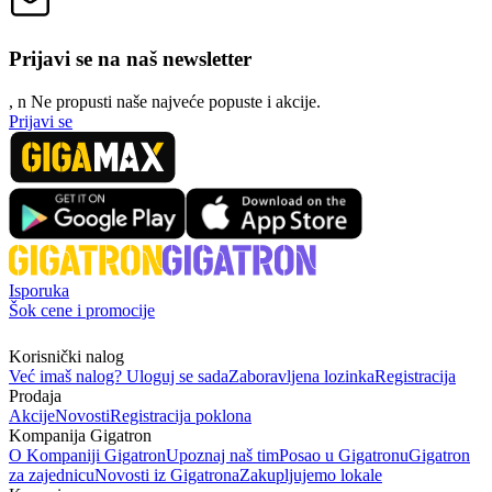
Prijavi se na naš newsletter
, n
N
e propusti naše najveće popuste i akcije.
Prijavi se
Isporuka
Šok cene i promocije
Korisnički nalog
Već imaš nalog? Uloguj se sada
Zaboravljena lozinka
Registracija
Prodaja
Akcije
Novosti
Registracija poklona
Kompanija Gigatron
O Kompaniji Gigatron
Upoznaj naš tim
Posao u Gigatronu
Gigatron
za zajednicu
Novosti iz Gigatrona
Zakupljujemo lokale