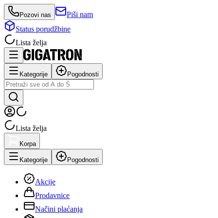
Piši nam
Pozovi nas
Status porudžbine
Lista želja
Kategorije
Pogodnosti
Lista želja
Korpa
Kategorije
Pogodnosti
Akcije
Prodavnice
Načini plaćanja