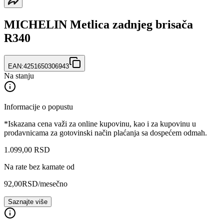
MICHELIN Metlica zadnjeg brisača
R340
EAN:
4251650306943
Na stanju
Informacije o popustu
*Iskazana cena važi za online kupovinu, kao i za kupovinu u
prodavnicama za gotovinski način plaćanja sa dospećem odmah.
1.099
,
00
RSD
Na rate bez kamate od
92,00
RSD
/mesečno
Saznajte više