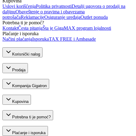
Kupovina
Uslovi korišćenja
Politika privatnosti
Detalji ugovora o prodaji na
daljinu
Obaveštenje o pravima i obavezama
potrošača
Reklamacije
Osiguranje uređaja
Outlet ponuda
Potrebna ti je pomoć?
Kontakt
Česta pitanja
Šta je GigaMAX program lojalnosti
Plaćanje i isporuka
Načini plaćanja
Isporuka
TAX FREE i Ambasade
Korisnički nalog
Prodaja
Kompanija Gigatron
Kupovina
Potrebna ti je pomoć?
Plaćanje i isporuka