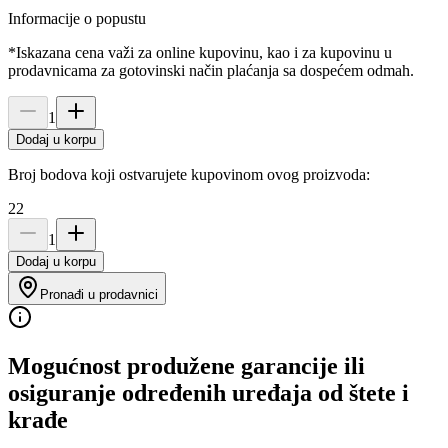
Informacije o popustu
*Iskazana cena važi za online kupovinu, kao i za kupovinu u
prodavnicama za gotovinski način plaćanja sa dospećem odmah.
1
Dodaj u korpu
Broj bodova koji ostvarujete kupovinom ovog proizvoda:
22
1
Dodaj u korpu
Pronađi u prodavnici
Mogućnost produžene garancije ili
osiguranje određenih uređaja od štete i
krađe