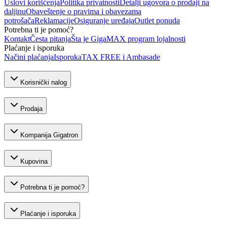
Uslovi korišćenja
Politika privatnosti
Detalji ugovora o prodaji na
daljinu
Obaveštenje o pravima i obavezama
potrošača
Reklamacije
Osiguranje uređaja
Outlet ponuda
Potrebna ti je pomoć?
Kontakt
Česta pitanja
Šta je GigaMAX program lojalnosti
Plaćanje i isporuka
Načini plaćanja
Isporuka
TAX FREE i Ambasade
Korisnički nalog
Prodaja
Kompanija Gigatron
Kupovina
Potrebna ti je pomoć?
Plaćanje i isporuka