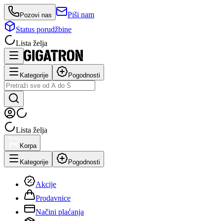
Piši nam
Pozovi nas
Status porudžbine
Lista želja
Kategorije
Pogodnosti
Lista želja
Korpa
Kategorije
Pogodnosti
Akcije
Prodavnice
Načini plaćanja