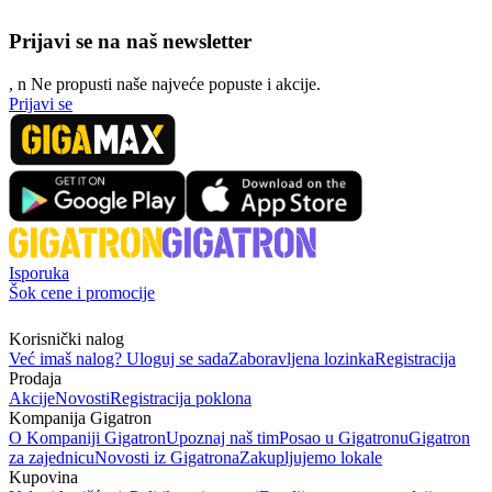
Prijavi se na naš newsletter
, n
N
e propusti naše najveće popuste i akcije.
Prijavi se
Isporuka
Šok cene i promocije
Korisnički nalog
Već imaš nalog? Uloguj se sada
Zaboravljena lozinka
Registracija
Prodaja
Akcije
Novosti
Registracija poklona
Kompanija Gigatron
O Kompaniji Gigatron
Upoznaj naš tim
Posao u Gigatronu
Gigatron
za zajednicu
Novosti iz Gigatrona
Zakupljujemo lokale
Kupovina