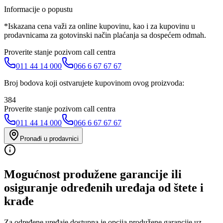
Informacije o popustu
*Iskazana cena važi za online kupovinu, kao i za kupovinu u
prodavnicama za gotovinski način plaćanja sa dospećem odmah.
Proverite stanje pozivom call centra
011 44 14 000
066 6 67 67 67
Broj bodova koji ostvarujete kupovinom ovog proizvoda:
384
Proverite stanje pozivom call centra
011 44 14 000
066 6 67 67 67
Pronađi u prodavnici
Mogućnost produžene garancije ili
osiguranje određenih uređaja od štete i
krađe
Za određene uređaje dostupna je opcija produžene garancije uz