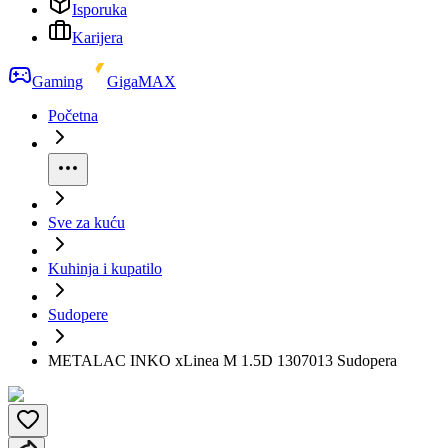
Isporuka
Karijera
Gaming
GigaMAX
Početna
Sve za kuću
Kuhinja i kupatilo
Sudopere
METALAC INKO xLinea M 1.5D 1307013 Sudopera