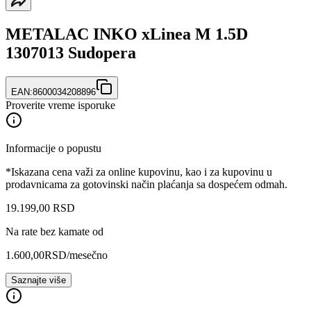
METALAC INKO xLinea M 1.5D
1307013 Sudopera
EAN:
8600034208896
Proverite vreme isporuke
Informacije o popustu
*Iskazana cena važi za online kupovinu, kao i za kupovinu u
prodavnicama za gotovinski način plaćanja sa dospećem odmah.
19.199
,
00
RSD
Na rate bez kamate od
1.600,00
RSD
/mesečno
Saznajte više