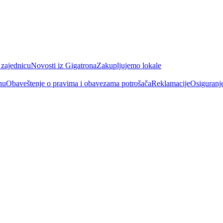
 zajednicu
Novosti iz Gigatrona
Zakupljujemo lokale
nu
Obaveštenje o pravima i obavezama potrošača
Reklamacije
Osiguranj