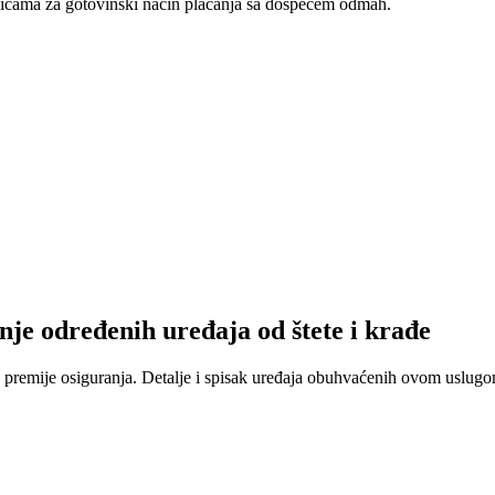
nicama za gotovinski način plaćanja sa dospećem odmah.
nje određenih uređaja od štete i krađe
 premije osiguranja. Detalje i spisak uređaja obuhvaćenih ovom uslugom