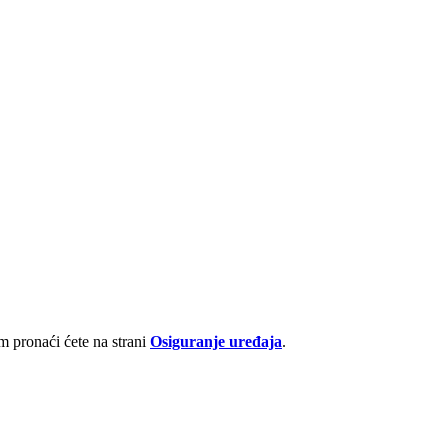
 pronaći ćete na strani
Osiguranje uređaja
.