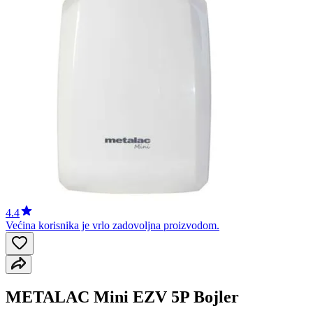
4.4
Većina korisnika je vrlo zadovoljna proizvodom.
METALAC Mini EZV 5P Bojler