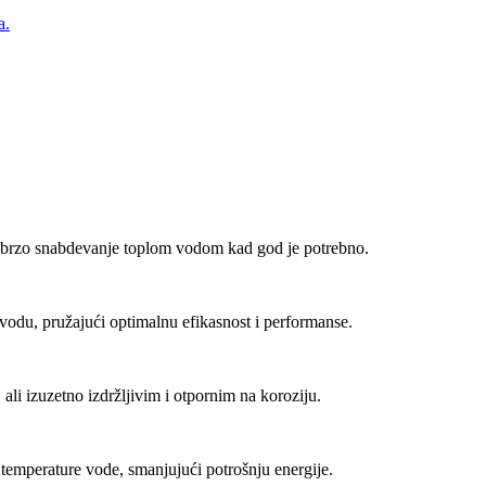
a.
 brzo snabdevanje toplom vodom kad god je potrebno.
vodu, pružajući optimalnu efikasnost i performanse.
 ali izuzetno izdržljivim i otpornim na koroziju.
 temperature vode, smanjujući potrošnju energije.