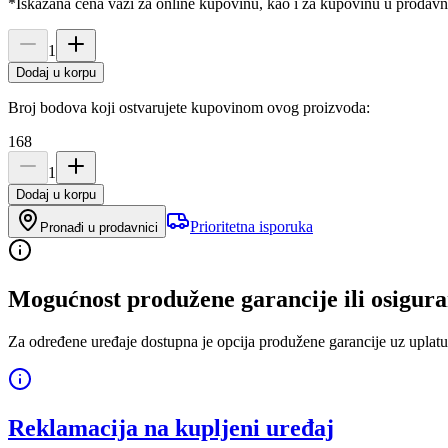
*Iskazana cena važi za online kupovinu, kao i za kupovinu u prodav
1
Dodaj u korpu
Broj bodova koji ostvarujete kupovinom ovog proizvoda:
168
1
Dodaj u korpu
Prioritetna isporuka
Pronađi u prodavnici
Mogućnost produžene garancije ili osigura
Za određene uređaje dostupna je opcija produžene garancije uz uplatu
Reklamacija na kupljeni uređaj