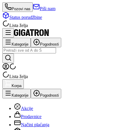
Piši nam
Pozovi nas
Status porudžbine
Lista želja
Kategorije
Pogodnosti
Lista želja
Korpa
Kategorije
Pogodnosti
Akcije
Prodavnice
Načini plaćanja