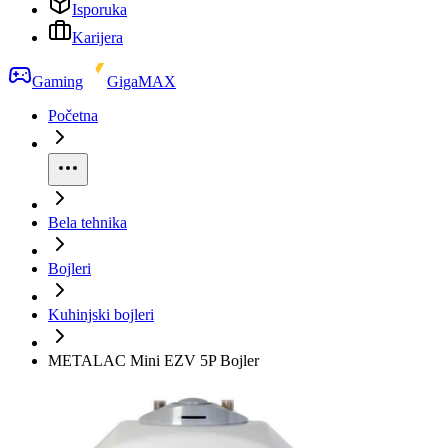
Isporuka
Karijera
Gaming
GigaMAX
Početna
Bela tehnika
Bojleri
Kuhinjski bojleri
METALAC Mini EZV 5P Bojler