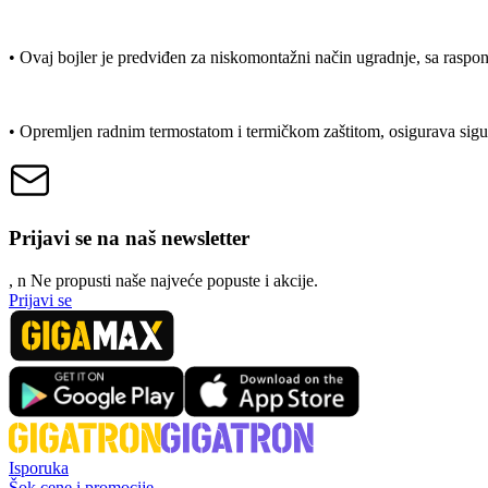
• Ovaj bojler je predviđen za niskomontažni način ugradnje, sa raspon
• Opremljen radnim termostatom i termičkom zaštitom, osigurava sigur
Prijavi se na naš newsletter
, n
N
e propusti naše najveće popuste i akcije.
Prijavi se
Isporuka
Šok cene i promocije