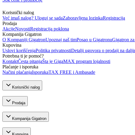
Korisnički nalog
Već imaš nalog? Uloguj se sada
Zaboravljena lozinka
Registracija
Prodaja
Akcije
Novosti
Registracija poklona
Kompanija Gigatron
O Kompaniji Gigatron
Upoznaj naš tim
Posao u Gigatronu
Gigatron za
Kupovina
Uslovi korišćenja
Politika privatnosti
Detalji ugovora o prodaji na dalji
Potrebna ti je pomoć?
Kontakt
Česta pitanja
Šta je GigaMAX program lojalnosti
Plaćanje i isporuka
Načini plaćanja
Isporuka
TAX FREE i Ambasade
Korisnički nalog
Prodaja
Kompanija Gigatron
Kupovina