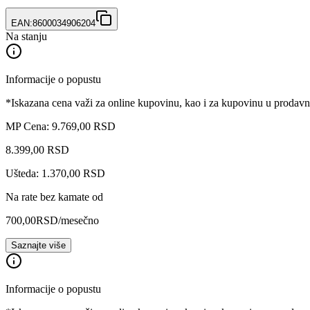
EAN:
8600034906204
Na stanju
Informacije o popustu
*Iskazana cena važi za online kupovinu, kao i za kupovinu u prodav
MP Cena: 9.769,00 RSD
8.399
,
00
RSD
Ušteda: 1.370,00 RSD
Na rate bez kamate od
700,00
RSD
/mesečno
Saznajte više
Informacije o popustu