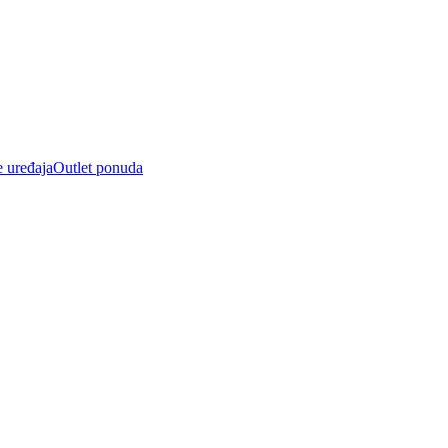
e uređaja
Outlet ponuda