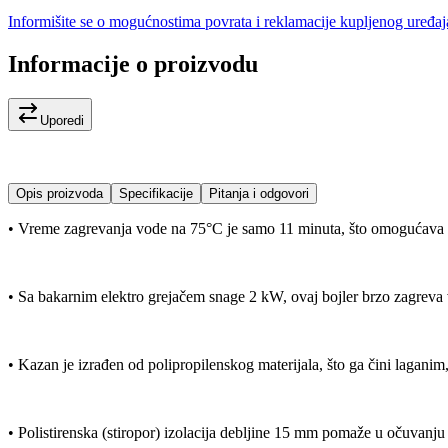
Informišite se o mogućnostima povrata i reklamacije kupljenog uređaj
Informacije o proizvodu
Uporedi
Opis proizvoda
Specifikacije
Pitanja i odgovori
• Vreme zagrevanja vode na 75°C je samo 11 minuta, što omogućava
• Sa bakarnim elektro grejačem snage 2 kW, ovaj bojler brzo zagreva 
• Kazan je izrađen od polipropilenskog materijala, što ga čini laganim,
• Polistirenska (stiropor) izolacija debljine 15 mm pomaže u očuvanju