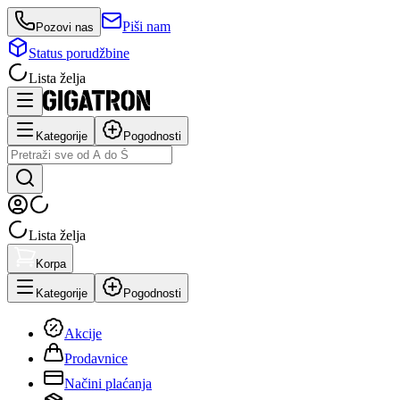
Piši nam
Pozovi nas
Status porudžbine
Lista želja
Kategorije
Pogodnosti
Lista želja
Korpa
Kategorije
Pogodnosti
Akcije
Prodavnice
Načini plaćanja