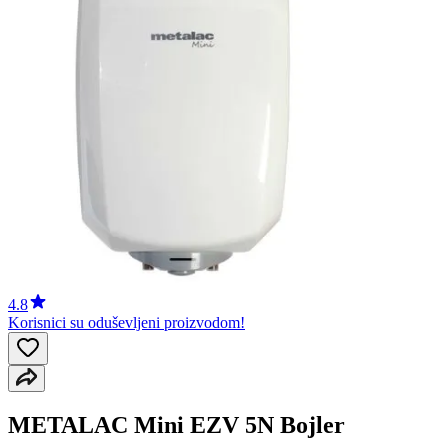
4.8
Korisnici su oduševljeni proizvodom!
METALAC Mini EZV 5N Bojler