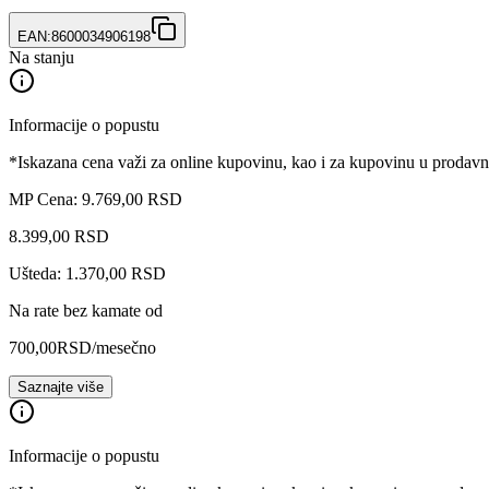
EAN:
8600034906198
Na stanju
Informacije o popustu
*Iskazana cena važi za online kupovinu, kao i za kupovinu u prodav
MP Cena: 9.769,00 RSD
8.399
,
00
RSD
Ušteda: 1.370,00 RSD
Na rate bez kamate od
700,00
RSD
/mesečno
Saznajte više
Informacije o popustu