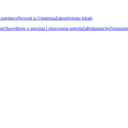
 zajednicu
Novosti iz Gigatrona
Zakupljujemo lokale
nu
Obaveštenje o pravima i obavezama potrošača
Reklamacije
Osiguranj