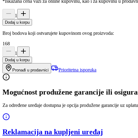
*Iskazana cena važi za online kupovinu, kao i za kupovinu u prodav
1
Dodaj u korpu
Broj bodova koji ostvarujete kupovinom ovog proizvoda:
168
1
Dodaj u korpu
Prioritetna isporuka
Pronađi u prodavnici
Mogućnost produžene garancije ili osigura
Za određene uređaje dostupna je opcija produžene garancije uz uplatu
Reklamacija na kupljeni uređaj