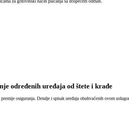
nicama za gotovinski način plaćanja sa dospećem odmah.
nje određenih uređaja od štete i krađe
 premije osiguranja. Detalje i spisak uređaja obuhvaćenih ovom uslugom