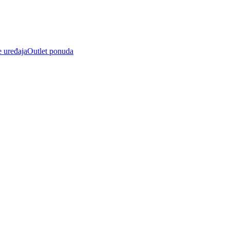
e uređaja
Outlet ponuda