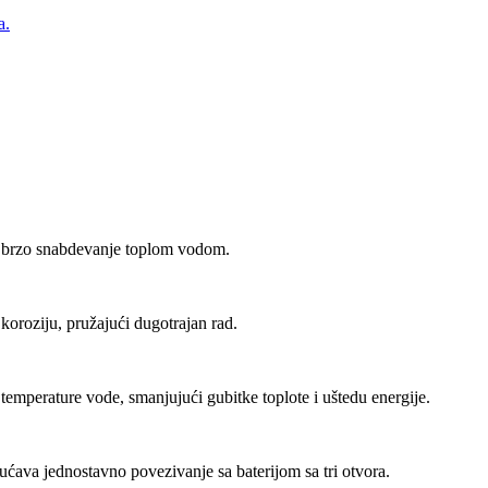
a.
 brzo snabdevanje toplom vodom.
 koroziju, pružajući dugotrajan rad.
temperature vode, smanjujući gubitke toplote i uštedu energije.
va jednostavno povezivanje sa baterijom sa tri otvora.