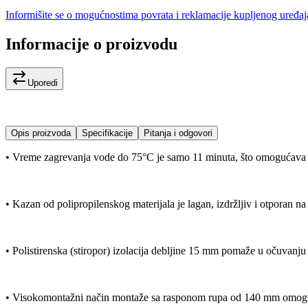
Informišite se o mogućnostima povrata i reklamacije kupljenog uređaj
Informacije o proizvodu
Uporedi
Opis proizvoda
Specifikacije
Pitanja i odgovori
• Vreme zagrevanja vode do 75°C je samo 11 minuta, što omogućava
• Kazan od polipropilenskog materijala je lagan, izdržljiv i otporan na
• Polistirenska (stiropor) izolacija debljine 15 mm pomaže u očuvanju 
• Visokomontažni način montaže sa rasponom rupa od 140 mm omoguća