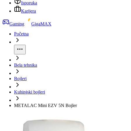
Isporuka
Karijera
Gaming
GigaMAX
Početna
Bela tehnika
Bojleri
Kuhinjski bojleri
METALAC Mini EZV 5N Bojler