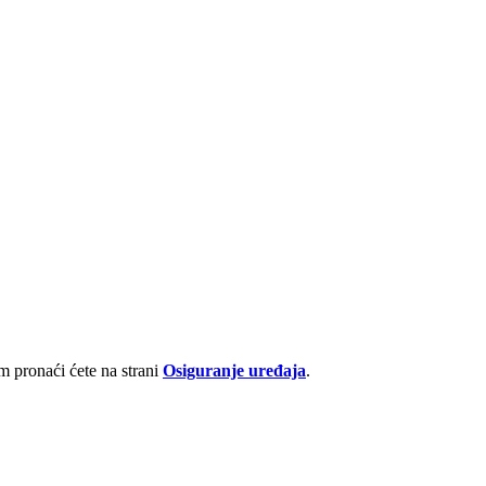
 pronaći ćete na strani
Osiguranje uređaja
.