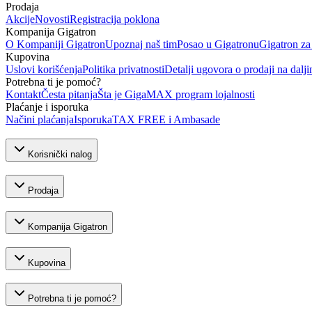
Prodaja
Akcije
Novosti
Registracija poklona
Kompanija Gigatron
O Kompaniji Gigatron
Upoznaj naš tim
Posao u Gigatronu
Gigatron za
Kupovina
Uslovi korišćenja
Politika privatnosti
Detalji ugovora o prodaji na dalji
Potrebna ti je pomoć?
Kontakt
Česta pitanja
Šta je GigaMAX program lojalnosti
Plaćanje i isporuka
Načini plaćanja
Isporuka
TAX FREE i Ambasade
Korisnički nalog
Prodaja
Kompanija Gigatron
Kupovina
Potrebna ti je pomoć?