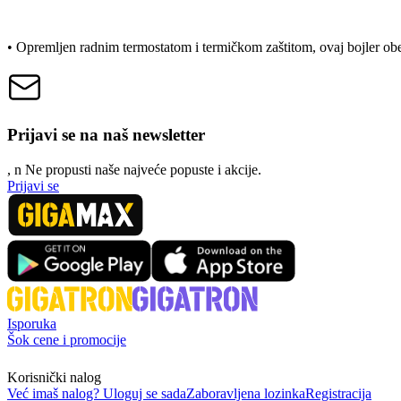
• Opremljen radnim termostatom i termičkom zaštitom, ovaj bojler obe
Prijavi se na naš newsletter
, n
N
e propusti naše najveće popuste i akcije.
Prijavi se
Isporuka
Šok cene i promocije
Korisnički nalog
Već imaš nalog? Uloguj se sada
Zaboravljena lozinka
Registracija