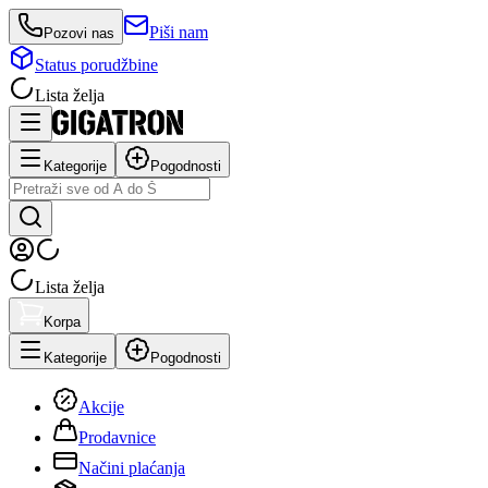
Piši nam
Pozovi nas
Status porudžbine
Lista želja
Kategorije
Pogodnosti
Lista želja
Korpa
Kategorije
Pogodnosti
Akcije
Prodavnice
Načini plaćanja