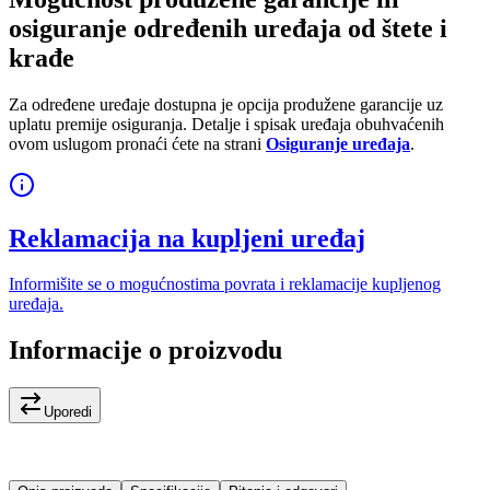
osiguranje određenih uređaja od štete i
krađe
Za određene uređaje dostupna je opcija produžene garancije uz
uplatu premije osiguranja. Detalje i spisak uređaja obuhvaćenih
ovom uslugom pronaći ćete na strani
Osiguranje uređaja
.
Reklamacija na kupljeni uređaj
Informišite se o mogućnostima povrata i reklamacije kupljenog
uređaja.
Informacije o proizvodu
Uporedi