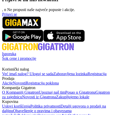
, n
N
e propusti naše najveće popuste i akcije.
Prijavi se
Isporuka
Šok cene i promocije
Korisnički nalog
Već imaš nalog? Uloguj se sada
Zaboravljena lozinka
Registracija
Prodaja
Akcije
Novosti
Registracija poklona
Kompanija Gigatron
O Kompaniji Gigatron
Upoznaj naš tim
Posao u Gigatronu
Gigatron
za zajednicu
Novosti iz Gigatrona
Zakupljujemo lokale
Kupovina
Uslovi korišćenja
Politika privatnosti
Detalji ugovora o prodaji na
daljinu
Obaveštenje o pravima i obavezama