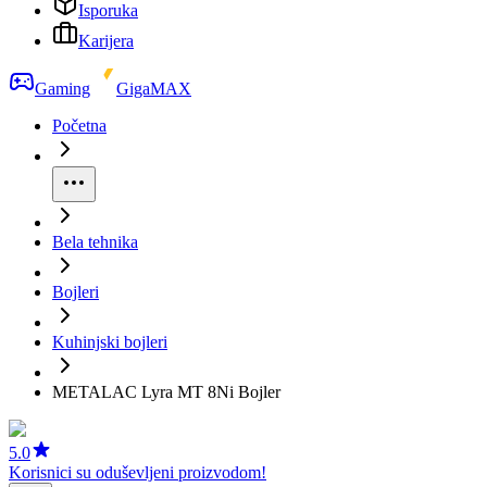
Isporuka
Karijera
Gaming
GigaMAX
Početna
Bela tehnika
Bojleri
Kuhinjski bojleri
METALAC Lyra MT 8Ni Bojler
5.0
Korisnici su oduševljeni proizvodom!