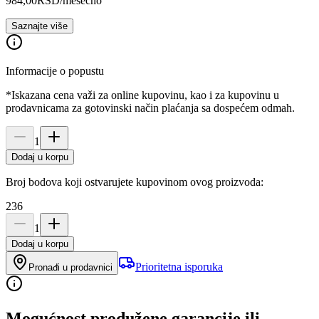
984,00
RSD
/mesečno
Saznajte više
Informacije o popustu
*Iskazana cena važi za online kupovinu, kao i za kupovinu u
prodavnicama za gotovinski način plaćanja sa dospećem odmah.
1
Dodaj u korpu
Broj bodova koji ostvarujete kupovinom ovog proizvoda:
236
1
Dodaj u korpu
Prioritetna isporuka
Pronađi u prodavnici
Mogućnost produžene garancije ili