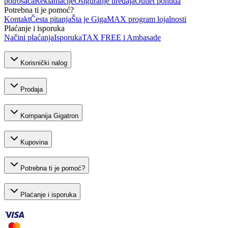
potrošača
Reklamacije
Osiguranje uređaja
Outlet ponuda
Potrebna ti je pomoć?
Kontakt
Česta pitanja
Šta je GigaMAX program lojalnosti
Plaćanje i isporuka
Načini plaćanja
Isporuka
TAX FREE i Ambasade
Korisnički nalog
Prodaja
Kompanija Gigatron
Kupovina
Potrebna ti je pomoć?
Plaćanje i isporuka