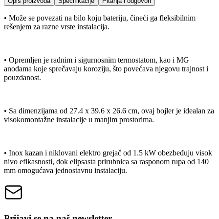
Opis proizvoda
Specifikacije
Pitanja i odgovori
• Može se povezati na bilo koju bateriju, čineći ga fleksibilnim
rešenjem za razne vrste instalacija.
• Opremljen je radnim i sigurnosnim termostatom, kao i MG
anodama koje sprečavaju koroziju, što povećava njegovu trajnost i
pouzdanost.
• Sa dimenzijama od 27.4 x 39.6 x 26.6 cm, ovaj bojler je idealan za
visokomontažne instalacije u manjim prostorima.
• Inox kazan i niklovani elektro grejač od 1.5 kW obezbeđuju visok
nivo efikasnosti, dok elipsasta prirubnica sa rasponom rupa od 140
mm omogućava jednostavnu instalaciju.
Prijavi se na naš newsletter