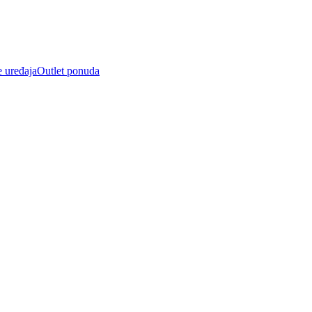
e uređaja
Outlet ponuda