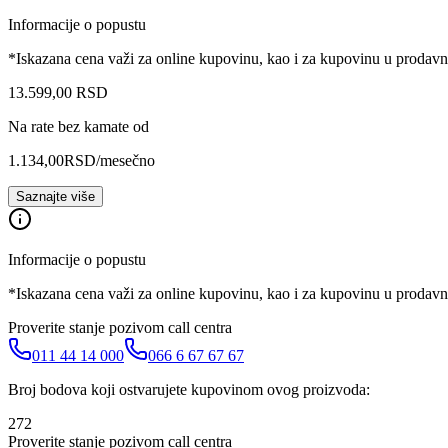
Informacije o popustu
*Iskazana cena važi za online kupovinu, kao i za kupovinu u prodav
13.599
,
00
RSD
Na rate bez kamate od
1.134,00
RSD
/mesečno
Saznajte više
Informacije o popustu
*Iskazana cena važi za online kupovinu, kao i za kupovinu u prodav
Proverite stanje pozivom call centra
011 44 14 000
066 6 67 67 67
Broj bodova koji ostvarujete kupovinom ovog proizvoda:
272
Proverite stanje pozivom call centra