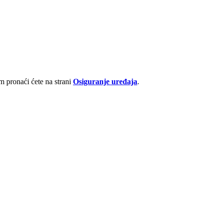
 pronaći ćete na strani
Osiguranje uređaja
.