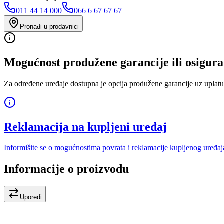
011 44 14 000
066 6 67 67 67
Pronađi u prodavnici
Mogućnost produžene garancije ili osigura
Za određene uređaje dostupna je opcija produžene garancije uz uplatu
Reklamacija na kupljeni uređaj
Informišite se o mogućnostima povrata i reklamacije kupljenog uređaj
Informacije o proizvodu
Uporedi