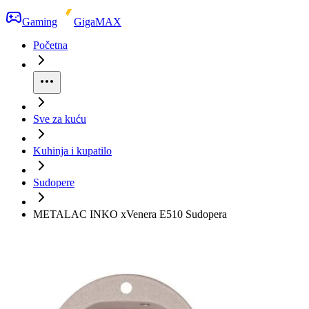
Gaming
GigaMAX
Početna
Sve za kuću
Kuhinja i kupatilo
Sudopere
METALAC INKO xVenera E510 Sudopera