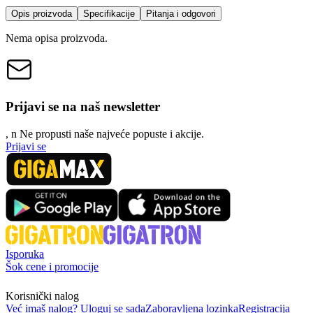
Opis proizvoda
Specifikacije
Pitanja i odgovori
Nema opisa proizvoda.
Prijavi se na naš newsletter
, n
N
e propusti naše najveće popuste i akcije.
Prijavi se
Isporuka
Šok cene i promocije
Korisnički nalog
Već imaš nalog? Uloguj se sada
Zaboravljena lozinka
Registracija