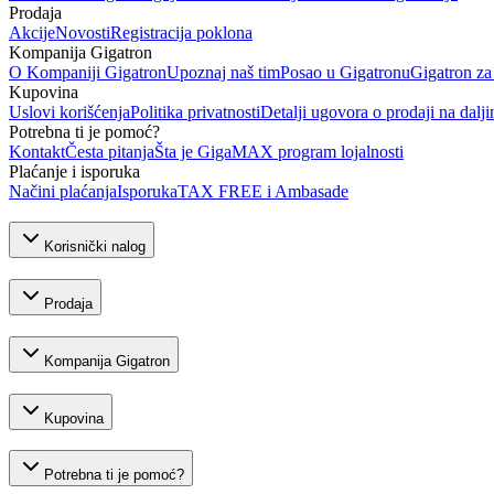
Prodaja
Akcije
Novosti
Registracija poklona
Kompanija Gigatron
O Kompaniji Gigatron
Upoznaj naš tim
Posao u Gigatronu
Gigatron za
Kupovina
Uslovi korišćenja
Politika privatnosti
Detalji ugovora o prodaji na dalji
Potrebna ti je pomoć?
Kontakt
Česta pitanja
Šta je GigaMAX program lojalnosti
Plaćanje i isporuka
Načini plaćanja
Isporuka
TAX FREE i Ambasade
Korisnički nalog
Prodaja
Kompanija Gigatron
Kupovina
Potrebna ti je pomoć?