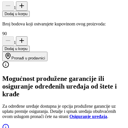
1
Dodaj u korpu
Broj bodova koji ostvarujete kupovinom ovog proizvoda:
90
1
Dodaj u korpu
Pronađi u prodavnici
Mogućnost produžene garancije ili
osiguranje određenih uređaja od štete i
krađe
Za određene uređaje dostupna je opcija produžene garancije uz
uplatu premije osiguranja. Detalje i spisak uređaja obuhvaćenih
ovom uslugom pronaći ćete na strani
Osiguranje uređaja
.