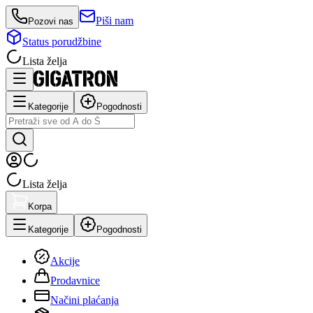
Piši nam
Pozovi nas
Status porudžbine
Lista želja
Kategorije
Pogodnosti
Lista želja
Korpa
Kategorije
Pogodnosti
Akcije
Prodavnice
Načini plaćanja