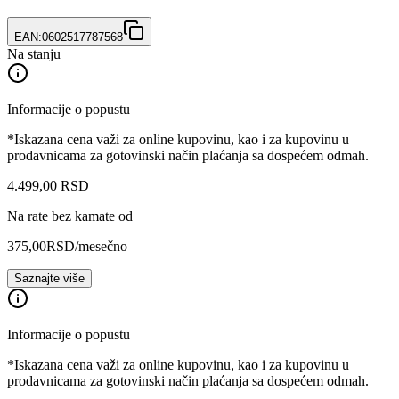
EAN:
0602517787568
Na stanju
Informacije o popustu
*Iskazana cena važi za online kupovinu, kao i za kupovinu u
prodavnicama za gotovinski način plaćanja sa dospećem odmah.
4.499
,
00
RSD
Na rate bez kamate od
375,00
RSD
/mesečno
Saznajte više
Informacije o popustu
*Iskazana cena važi za online kupovinu, kao i za kupovinu u
prodavnicama za gotovinski način plaćanja sa dospećem odmah.