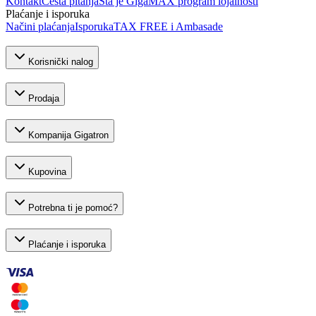
Kontakt
Česta pitanja
Šta je GigaMAX program lojalnosti
Plaćanje i isporuka
Načini plaćanja
Isporuka
TAX FREE i Ambasade
Korisnički nalog
Prodaja
Kompanija Gigatron
Kupovina
Potrebna ti je pomoć?
Plaćanje i isporuka