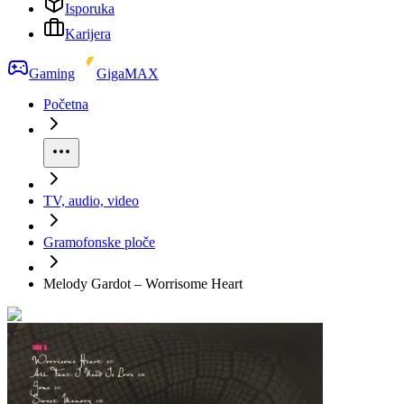
Isporuka
Karijera
Gaming
GigaMAX
Početna
TV, audio, video
Gramofonske ploče
Melody Gardot ‎– Worrisome Heart