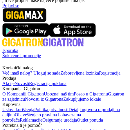
, n
N
e propusti naše najveće popuste i akcije.
Prijavi se
Isporuka
Šok cene i promocije
Korisnički nalog
Već imaš nalog? Uloguj se sada
Zaboravljena lozinka
Registracija
Prodaja
Akcije
Novosti
Registracija poklona
Kompanija Gigatron
O Kompaniji Gigatron
Upoznaj naš tim
Posao u Gigatronu
Gigatron
za zajednicu
Novosti iz Gigatrona
Zakupljujemo lokale
Kupovina
Uslovi korišćenja
Politika privatnosti
Detalji ugovora o prodaji na
daljinu
Obaveštenje o pravima i obavezama
potrošača
Reklamacije
Osiguranje uređaja
Outlet ponuda
Potrebna ti je pomoć?