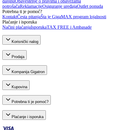
daljinu
Obaveštenje o pravima i obavezama
potrošača
Reklamacije
Osiguranje uređaja
Outlet ponuda
Potrebna ti je pomoć?
Kontakt
Česta pitanja
Šta je GigaMAX program lojalnosti
Plaćanje i isporuka
Načini plaćanja
Isporuka
TAX FREE i Ambasade
Korisnički nalog
Prodaja
Kompanija Gigatron
Kupovina
Potrebna ti je pomoć?
Plaćanje i isporuka