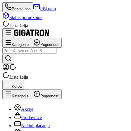
Piši nam
Pozovi nas
Status porudžbine
Lista želja
Kategorije
Pogodnosti
Lista želja
Korpa
Kategorije
Pogodnosti
Akcije
Prodavnice
Načini plaćanja