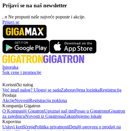
Prijavi se na naš newsletter
, n
N
e propusti naše najveće popuste i akcije.
Prijavi se
Isporuka
Šok cene i promocije
Korisnički nalog
Već imaš nalog? Uloguj se sada
Zaboravljena lozinka
Registracija
Prodaja
Akcije
Novosti
Registracija poklona
Kompanija Gigatron
O Kompaniji Gigatron
Upoznaj naš tim
Posao u Gigatronu
Gigatron
za zajednicu
Novosti iz Gigatrona
Zakupljujemo lokale
Kupovina
Uslovi korišćenja
Politika privatnosti
Detalji ugovora o prodaji na