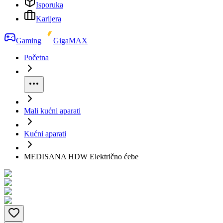
Isporuka
Karijera
Gaming
GigaMAX
Početna
Mali kućni aparati
Kućni aparati
MEDISANA HDW Električno ćebe