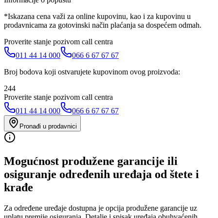
*Iskazana cena važi za online kupovinu, kao i za kupovinu u
prodavnicama za gotovinski način plaćanja sa dospećem odmah.
Proverite stanje pozivom call centra
011 44 14 000
066 6 67 67 67
Broj bodova koji ostvarujete kupovinom ovog proizvoda:
244
Proverite stanje pozivom call centra
011 44 14 000
066 6 67 67 67
Pronađi u prodavnici
Mogućnost produžene garancije ili
osiguranje određenih uređaja od štete i
krađe
Za određene uređaje dostupna je opcija produžene garancije uz
uplatu premije osiguranja. Detalje i spisak uređaja obuhvaćenih