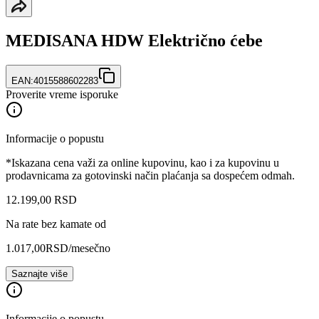
MEDISANA HDW Električno ćebe
EAN:
4015588602283
Proverite vreme isporuke
Informacije o popustu
*Iskazana cena važi za online kupovinu, kao i za kupovinu u
prodavnicama za gotovinski način plaćanja sa dospećem odmah.
12.199
,
00
RSD
Na rate bez kamate od
1.017,00
RSD
/mesečno
Saznajte više
Informacije o popustu