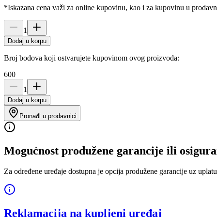
*Iskazana cena važi za online kupovinu, kao i za kupovinu u prodav
1
Dodaj u korpu
Broj bodova koji ostvarujete kupovinom ovog proizvoda:
600
1
Dodaj u korpu
Pronađi u prodavnici
Mogućnost produžene garancije ili osigura
Za određene uređaje dostupna je opcija produžene garancije uz uplatu
Reklamacija na kupljeni uređaj