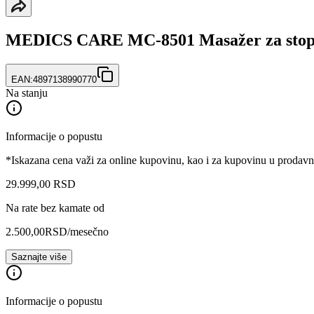
MEDICS CARE MC-8501 Masažer za stop
EAN:
4897138990770
Na stanju
Informacije o popustu
*Iskazana cena važi za online kupovinu, kao i za kupovinu u prodav
29.999
,
00
RSD
Na rate bez kamate od
2.500,00
RSD
/mesečno
Saznajte više
Informacije o popustu