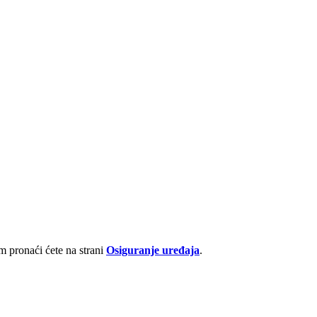
 pronaći ćete na strani
Osiguranje uređaja
.