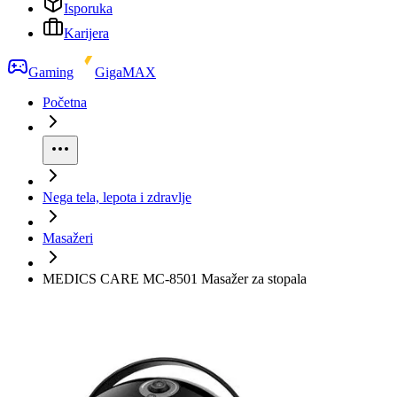
Isporuka
Karijera
Gaming
GigaMAX
Početna
Nega tela, lepota i zdravlje
Masažeri
MEDICS CARE MC-8501 Masažer za stopala