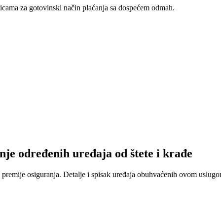
nicama za gotovinski način plaćanja sa dospećem odmah.
nje određenih uređaja od štete i krađe
 premije osiguranja. Detalje i spisak uređaja obuhvaćenih ovom uslugom