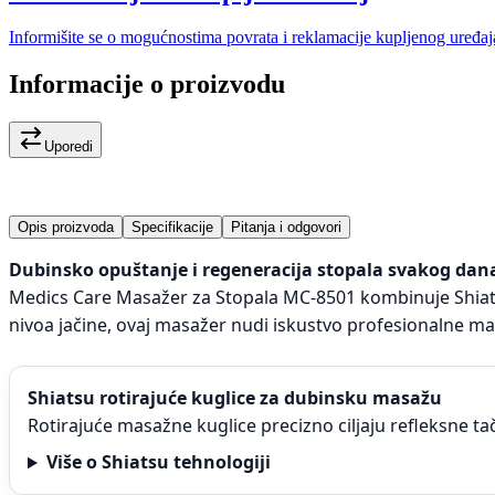
Informišite se o mogućnostima povrata i reklamacije kupljenog uređaj
Informacije o proizvodu
Uporedi
Opis proizvoda
Specifikacije
Pitanja i odgovori
Dubinsko opuštanje i regeneracija stopala svakog dan
Medics Care Masažer za Stopala MC-8501 kombinuje Shiatsu 
nivoa jačine, ovaj masažer nudi iskustvo profesionalne ma
Shiatsu rotirajuće kuglice za dubinsku masažu
Rotirajuće masažne kuglice precizno ciljaju refleksne tač
Više o Shiatsu tehnologiji