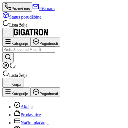
Piši nam
Pozovi nas
Status porudžbine
Lista želja
Kategorije
Pogodnosti
Lista želja
Korpa
Kategorije
Pogodnosti
Akcije
Prodavnice
Načini plaćanja