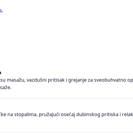
a.
a
masažu, vazdušni pritisak i grejanje za sveobuhvatno opušt
saže.
ke na stopalima, pružajući osećaj dubinskog pritiska i relak