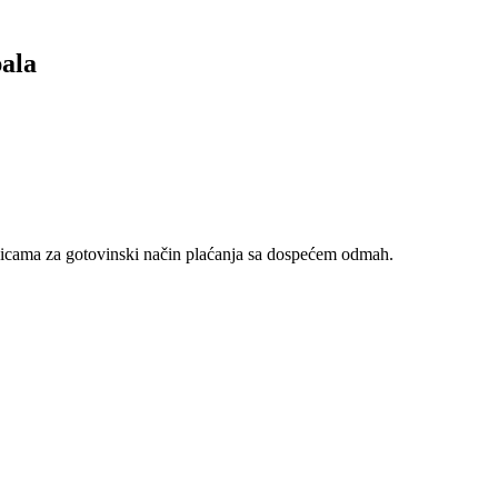
ala
nicama za gotovinski način plaćanja sa dospećem odmah.