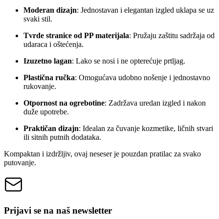
Moderan dizajn
: Jednostavan i elegantan izgled uklapa se uz
svaki stil.
Tvrde stranice od PP materijala
: Pružaju zaštitu sadržaja od
udaraca i oštećenja.
Izuzetno lagan
: Lako se nosi i ne opterećuje prtljag.
Plastična ručka
: Omogućava udobno nošenje i jednostavno
rukovanje.
Otpornost na ogrebotine
: Zadržava uredan izgled i nakon
duže upotrebe.
Praktičan dizajn
: Idealan za čuvanje kozmetike, ličnih stvari
ili sitnih putnih dodataka.
Kompaktan i izdržljiv, ovaj neseser je pouzdan pratilac za svako
putovanje.
Prijavi se na naš newsletter