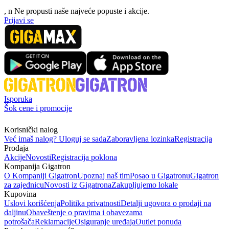
, n
N
e propusti naše najveće popuste i akcije.
Prijavi se
Isporuka
Šok cene i promocije
Korisnički nalog
Već imaš nalog? Uloguj se sada
Zaboravljena lozinka
Registracija
Prodaja
Akcije
Novosti
Registracija poklona
Kompanija Gigatron
O Kompaniji Gigatron
Upoznaj naš tim
Posao u Gigatronu
Gigatron
za zajednicu
Novosti iz Gigatrona
Zakupljujemo lokale
Kupovina
Uslovi korišćenja
Politika privatnosti
Detalji ugovora o prodaji na
daljinu
Obaveštenje o pravima i obavezama
potrošača
Reklamacije
Osiguranje uređaja
Outlet ponuda