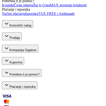
Potrebna ti je pomoć?
Kontakt
Česta pitanja
Šta je GigaMAX program lojalnosti
Plaćanje i isporuka
Načini plaćanja
Isporuka
TAX FREE i Ambasade
Korisnički nalog
Prodaja
Kompanija Gigatron
Kupovina
Potrebna ti je pomoć?
Plaćanje i isporuka