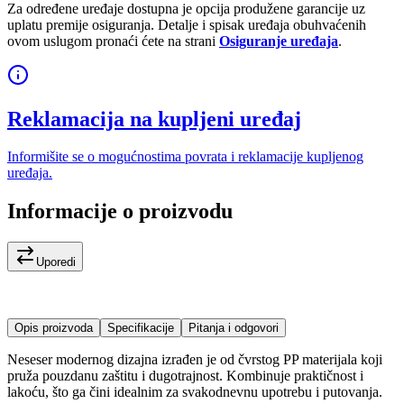
Za određene uređaje dostupna je opcija produžene garancije uz
uplatu premije osiguranja. Detalje i spisak uređaja obuhvaćenih
ovom uslugom pronaći ćete na strani
Osiguranje uređaja
.
Reklamacija na kupljeni uređaj
Informišite se o mogućnostima povrata i reklamacije kupljenog
uređaja.
Informacije o proizvodu
Uporedi
Opis proizvoda
Specifikacije
Pitanja i odgovori
Neseser modernog dizajna izrađen je od čvrstog PP materijala koji
pruža pouzdanu zaštitu i dugotrajnost. Kombinuje praktičnost i
lakoću, što ga čini idealnim za svakodnevnu upotrebu i putovanja.