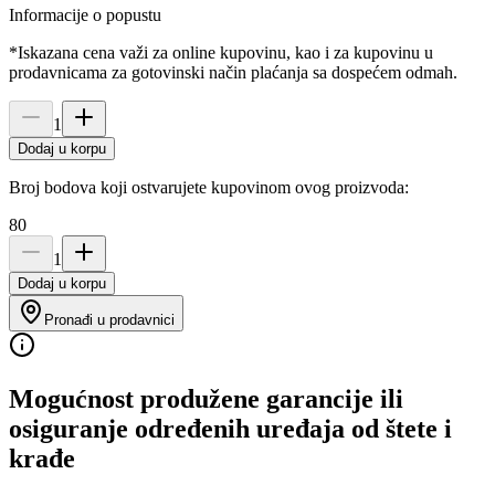
Informacije o popustu
*Iskazana cena važi za online kupovinu, kao i za kupovinu u
prodavnicama za gotovinski način plaćanja sa dospećem odmah.
1
Dodaj u korpu
Broj bodova koji ostvarujete kupovinom ovog proizvoda:
80
1
Dodaj u korpu
Pronađi u prodavnici
Mogućnost produžene garancije ili
osiguranje određenih uređaja od štete i
krađe