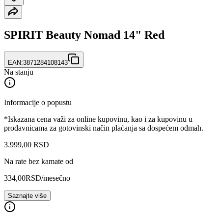
SPIRIT Beauty Nomad 14" Red
EAN:
3871284108143
Na stanju
Informacije o popustu
*Iskazana cena važi za online kupovinu, kao i za kupovinu u
prodavnicama za gotovinski način plaćanja sa dospećem odmah.
3.999
,
00
RSD
Na rate bez kamate od
334,00
RSD
/mesečno
Saznajte više