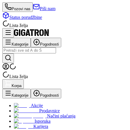
Piši nam
Pozovi nas
Status porudžbine
Lista želja
Kategorije
Pogodnosti
Lista želja
Korpa
Kategorije
Pogodnosti
Akcije
Prodavnice
Načini plaćanja
Isporuka
Karijera