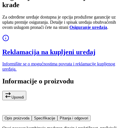
krađe
Za određene uređaje dostupna je opcija produžene garancije uz
uplatu premije osiguranja. Detalje i spisak uređaja obuhvaćenih
ovom uslugom pronaći ćete na strani
Osiguranje uređaja
.
Reklamacija na kupljeni uređaj
Informišite se o mogućnostima povrata i reklamacije kupljenog
uređaja.
Informacije o proizvodu
Uporedi
Opis proizvoda
Specifikacije
Pitanja i odgovori