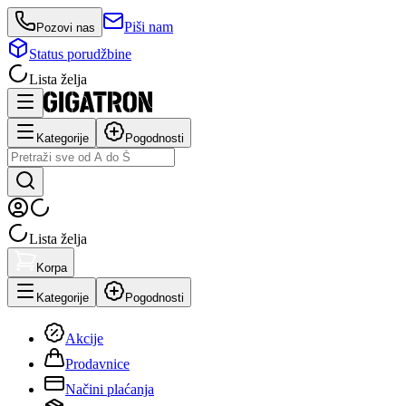
Piši nam
Pozovi nas
Status porudžbine
Lista želja
Kategorije
Pogodnosti
Lista želja
Korpa
Kategorije
Pogodnosti
Akcije
Prodavnice
Načini plaćanja