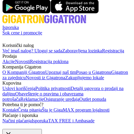
Isporuka
Šok cene i promocije
Korisnički nalog
Već imaš nalog? Uloguj se sada
Zaboravljena lozinka
Registracija
Prodaja
Akcije
Novosti
Registracija poklona
Kompanija Gigatron
O Kompaniji Gigatron
Upoznaj naš tim
Posao u Gigatronu
Gigatron
za zajednicu
Novosti iz Gigatrona
Zakupljujemo lokale
Kupovina
Uslovi korišćenja
Politika privatnosti
Detalji ugovora o prodaji na
daljinu
Obaveštenje o pravima i obavezama
potrošača
Reklamacije
Osiguranje uređaja
Outlet ponuda
Potrebna ti je pomoć?
Kontakt
Česta pitanja
Šta je GigaMAX program lojalnosti
Plaćanje i isporuka
Načini plaćanja
Isporuka
TAX FREE i Ambasade