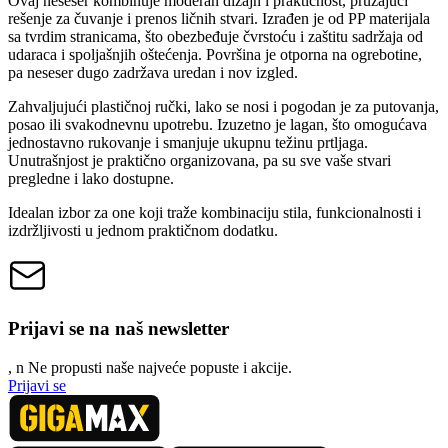
Ovaj neseser kombinuje moderan dizajn i praktičnost, pružajući
rešenje za čuvanje i prenos ličnih stvari. Izrađen je od PP materijala
sa tvrdim stranicama, što obezbeđuje čvrstoću i zaštitu sadržaja od
udaraca i spoljašnjih oštećenja. Površina je otporna na ogrebotine,
pa neseser dugo zadržava uredan i nov izgled.
Zahvaljujući plastičnoj ručki, lako se nosi i pogodan je za putovanja,
posao ili svakodnevnu upotrebu. Izuzetno je lagan, što omogućava
jednostavno rukovanje i smanjuje ukupnu težinu prtljaga.
Unutrašnjost je praktično organizovana, pa su sve vaše stvari
pregledne i lako dostupne.
Idealan izbor za one koji traže kombinaciju stila, funkcionalnosti i
izdržljivosti u jednom praktičnom dodatku.
Prijavi se na naš newsletter
, n
N
e propusti naše najveće popuste i akcije.
Prijavi se