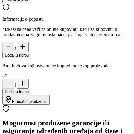
Saznajte više
Informacije o popustu
*Iskazana cena važi za online kupovinu, kao i za kupovinu u
prodavnicama za gotovinski način plaćanja sa dospećem odmah.
1
Dodaj u korpu
Broj bodova koji ostvarujete kupovinom ovog proizvoda:
80
1
Dodaj u korpu
Pronađi u prodavnici
Mogućnost produžene garancije ili
osiguranje određenih uređaja od štete i