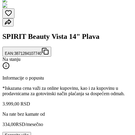
SPIRIT Beauty Vista 14" Plava
EAN:
3871284107740
Na stanju
Informacije o popustu
*Iskazana cena važi za online kupovinu, kao i za kupovinu u
prodavnicama za gotovinski način plaćanja sa dospećem odmah.
3.999
,
00
RSD
Na rate bez kamate od
334,00
RSD
/mesečno