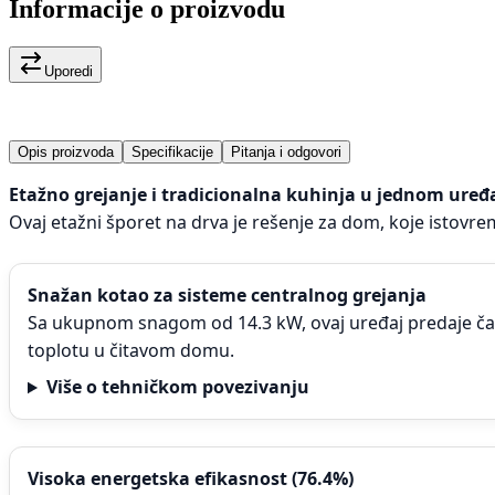
Informacije o proizvodu
Uporedi
Opis proizvoda
Specifikacije
Pitanja i odgovori
Etažno grejanje i tradicionalna kuhinja u jednom uređ
Ovaj etažni šporet na drva je rešenje za dom, koje istovr
Snažan kotao za sisteme centralnog grejanja
Sa ukupnom snagom od 14.3 kW, ovaj uređaj predaje ča
toplotu u čitavom domu.
Više o tehničkom povezivanju
Visoka energetska efikasnost (76.4%)