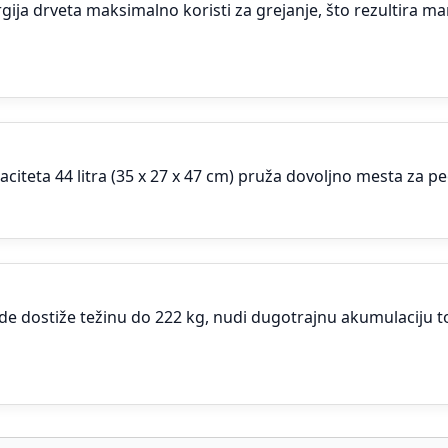
gija drveta maksimalno koristi za grejanje, što rezultira 
iteta 44 litra (35 x 27 x 47 cm) pruža dovoljno mesta za peč
de dostiže težinu do 222 kg, nudi dugotrajnu akumulaciju to