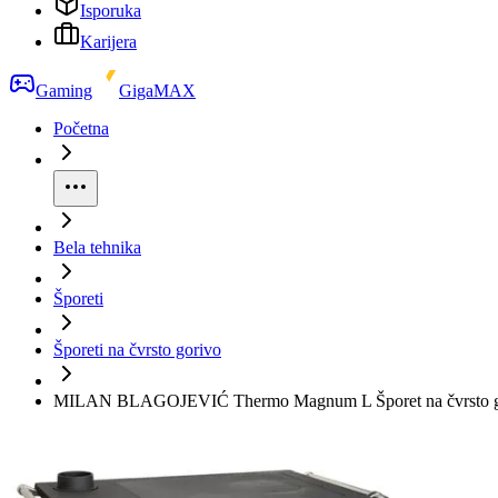
Isporuka
Karijera
Gaming
GigaMAX
Početna
Bela tehnika
Šporeti
Šporeti na čvrsto gorivo
MILAN BLAGOJEVIĆ Thermo Magnum L Šporet na čvrsto g