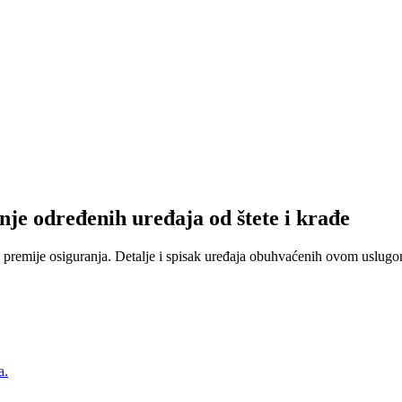
nje određenih uređaja od štete i krađe
 premije osiguranja. Detalje i spisak uređaja obuhvaćenih ovom uslugom
a.