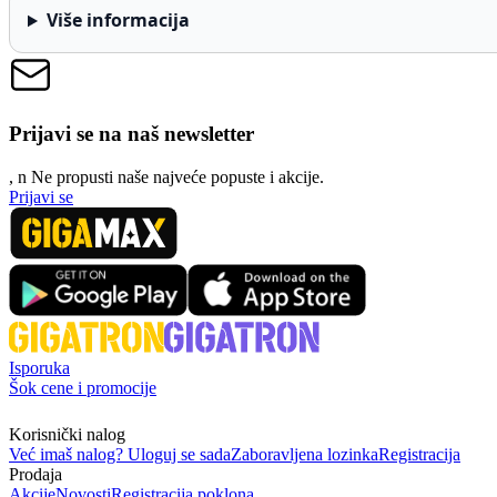
Više informacija
Prijavi se na naš newsletter
, n
N
e propusti naše najveće popuste i akcije.
Prijavi se
Isporuka
Šok cene i promocije
Korisnički nalog
Već imaš nalog? Uloguj se sada
Zaboravljena lozinka
Registracija
Prodaja
Akcije
Novosti
Registracija poklona