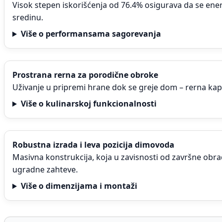
Visok stepen iskorišćenja od 76.4% osigurava da se ener
sredinu.
Više o performansama sagorevanja
Prostrana rerna za porodične obroke
Uživanje u pripremi hrane dok se greje dom – rerna kapac
Više o kulinarskoj funkcionalnosti
Robustna izrada i leva pozicija dimovoda
Masivna konstrukcija, koja u zavisnosti od završne obra
ugradne zahteve.
Više o dimenzijama i montaži