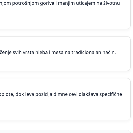
manjom potrošnjom goriva i manjim uticajem na životnu
enje svih vrsta hleba i mesa na tradicionalan način.
plote, dok leva pozicija dimne cevi olakšava specifične