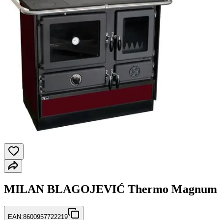
MILAN BLAGOJEVIĆ Thermo Magnum L Šp
EAN:
8600957722219