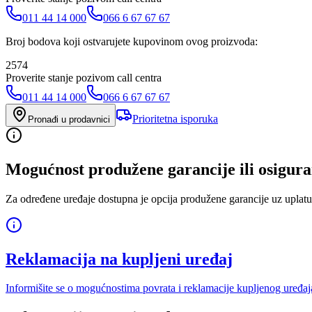
011 44 14 000
066 6 67 67 67
Broj bodova koji ostvarujete kupovinom ovog proizvoda:
2574
Proverite stanje pozivom call centra
011 44 14 000
066 6 67 67 67
Prioritetna isporuka
Pronađi u prodavnici
Mogućnost produžene garancije ili osigura
Za određene uređaje dostupna je opcija produžene garancije uz uplatu
Reklamacija na kupljeni uređaj
Informišite se o mogućnostima povrata i reklamacije kupljenog uređaj