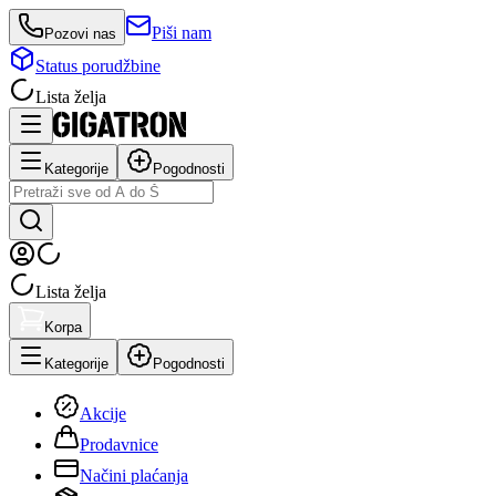
Piši nam
Pozovi nas
Status porudžbine
Lista želja
Kategorije
Pogodnosti
Lista želja
Korpa
Kategorije
Pogodnosti
Akcije
Prodavnice
Načini plaćanja