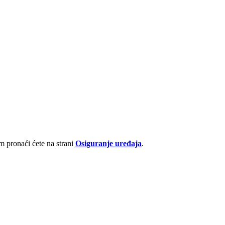
 pronaći ćete na strani
Osiguranje uređaja
.