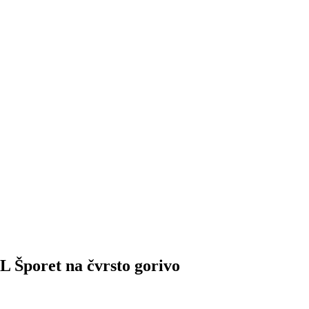
oret na čvrsto gorivo