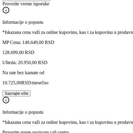
Proverite vreme isporuke
Informacije o popustu
*Iskazana cena važi za online kupovinu, kao i za kupovinu u prodav
MP Cena: 149.649,00 RSD
128.699
,
00
RSD
Ušteda: 20.950,00 RSD
Na rate bez kamate od
10.725,00
RSD
/mesečno
Saznajte više
Informacije o popustu
*Iskazana cena važi za online kupovinu, kao i za kupovinu u prodav
Proverite stanje pozivom call centra