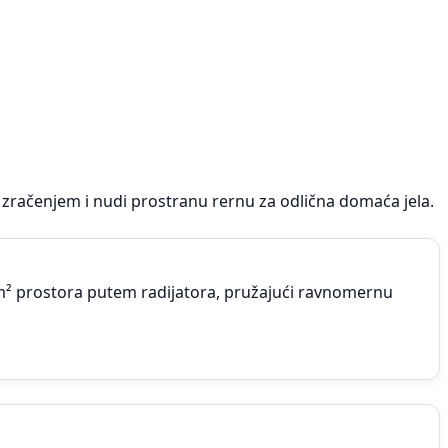
 zračenjem i nudi prostranu rernu za odlična domaća jela.
m² prostora putem radijatora, pružajući ravnomernu