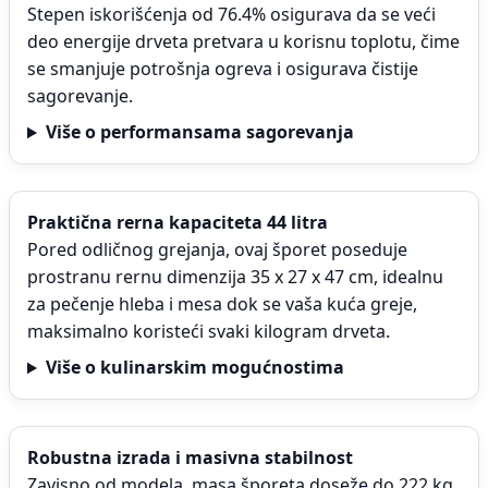
Stepen iskorišćenja od 76.4% osigurava da se veći
deo energije drveta pretvara u korisnu toplotu, čime
se smanjuje potrošnja ogreva i osigurava čistije
sagorevanje.
Više o performansama sagorevanja
Praktična rerna kapaciteta 44 litra
Pored odličnog grejanja, ovaj šporet poseduje
prostranu rernu dimenzija 35 x 27 x 47 cm, idealnu
za pečenje hleba i mesa dok se vaša kuća greje,
maksimalno koristeći svaki kilogram drveta.
Više o kulinarskim mogućnostima
Robustna izrada i masivna stabilnost
Zavisno od modela, masa šporeta doseže do 222 kg