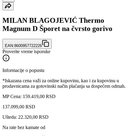
MILAN BLAGOJEVIĆ Thermo
Magnum D Šporet na čvrsto gorivo
EAN:
8600957722226
Proverite vreme isporuke
Informacije o popustu
*Iskazana cena važi za online kupovinu, kao i za kupovinu u
prodavnicama za gotovinski način plaćanja sa dospećem odmah.
MP Cena: 159.419,00 RSD
137.099
,
00
RSD
Ušteda: 22.320,00 RSD
Na rate bez kamate od