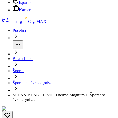
Isporuka
Karijera
Gaming
GigaMAX
Početna
Bela tehnika
Šporeti
Šporeti na čvrsto gorivo
MILAN BLAGOJEVIĆ Thermo Magnum D Šporet na
čvrsto gorivo