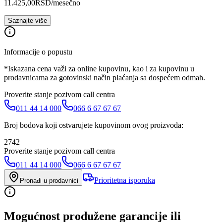
11.425,00
RSD
/mesečno
Saznajte više
Informacije o popustu
*Iskazana cena važi za online kupovinu, kao i za kupovinu u
prodavnicama za gotovinski način plaćanja sa dospećem odmah.
Proverite stanje pozivom call centra
011 44 14 000
066 6 67 67 67
Broj bodova koji ostvarujete kupovinom ovog proizvoda:
2742
Proverite stanje pozivom call centra
011 44 14 000
066 6 67 67 67
Prioritetna isporuka
Pronađi u prodavnici
Mogućnost produžene garancije ili