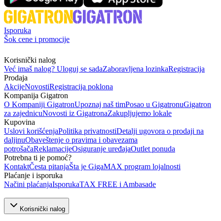
Isporuka
Šok cene i promocije
Korisnički nalog
Već imaš nalog? Uloguj se sada
Zaboravljena lozinka
Registracija
Prodaja
Akcije
Novosti
Registracija poklona
Kompanija Gigatron
O Kompaniji Gigatron
Upoznaj naš tim
Posao u Gigatronu
Gigatron
za zajednicu
Novosti iz Gigatrona
Zakupljujemo lokale
Kupovina
Uslovi korišćenja
Politika privatnosti
Detalji ugovora o prodaji na
daljinu
Obaveštenje o pravima i obavezama
potrošača
Reklamacije
Osiguranje uređaja
Outlet ponuda
Potrebna ti je pomoć?
Kontakt
Česta pitanja
Šta je GigaMAX program lojalnosti
Plaćanje i isporuka
Načini plaćanja
Isporuka
TAX FREE i Ambasade
Korisnički nalog