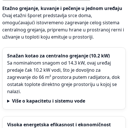
Etažno grejanje, kuvanje i pečenje u jednom uređaju
Ovaj etažni šporet predstavlja srce doma,
omogućavajući istovremeno zagrevanje celog sistema
centralnog grejanja, pripremu hrane u prostranoj rerni i
uživanje u toploti koju emituje u prostoriji.
Snažan kotao za centralno grejanje (10.2 kW)
Sa nominalnom snagom od 14.3 kW, ovaj uređaj
predaje čak 10.2 kW vodi, što je dovoljno za
zagrevanje do 66 m² prostora putem radijatora, dok
ostatak toplote direktno greje prostoriju u kojoj se
nalazi.
Više o kapacitetu i sistemu vode
Visoka energetska efikasnost i ekonomičnost