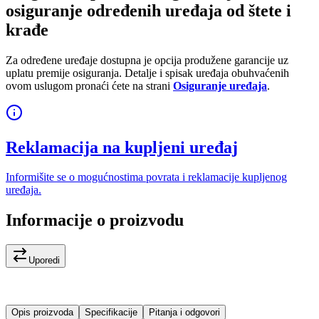
osiguranje određenih uređaja od štete i
krađe
Za određene uređaje dostupna je opcija produžene garancije uz
uplatu premije osiguranja. Detalje i spisak uređaja obuhvaćenih
ovom uslugom pronaći ćete na strani
Osiguranje uređaja
.
Reklamacija na kupljeni uređaj
Informišite se o mogućnostima povrata i reklamacije kupljenog
uređaja.
Informacije o proizvodu
Uporedi
Opis proizvoda
Specifikacije
Pitanja i odgovori