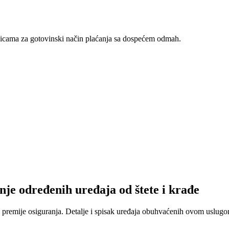
nicama za gotovinski način plaćanja sa dospećem odmah.
nje određenih uređaja od štete i krađe
 premije osiguranja. Detalje i spisak uređaja obuhvaćenih ovom uslugom