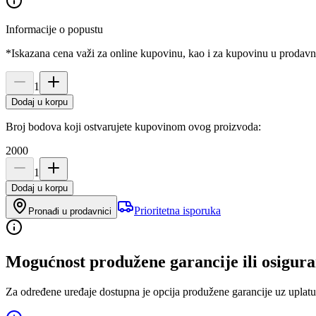
Informacije o popustu
*Iskazana cena važi za online kupovinu, kao i za kupovinu u prodav
1
Dodaj u korpu
Broj bodova koji ostvarujete kupovinom ovog proizvoda:
2000
1
Dodaj u korpu
Prioritetna isporuka
Pronađi u prodavnici
Mogućnost produžene garancije ili osigura
Za određene uređaje dostupna je opcija produžene garancije uz uplatu