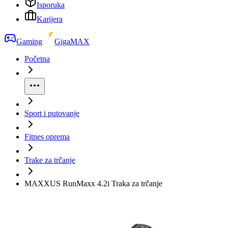
Isporuka
Karijera
Gaming
GigaMAX
Početna
Sport i putovanje
Fitnes oprema
Trake za trčanje
MAXXUS RunMaxx 4.2i Traka za trčanje