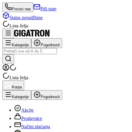
Piši nam
Pozovi nas
Status porudžbine
Lista želja
Kategorije
Pogodnosti
Lista želja
Korpa
Kategorije
Pogodnosti
Akcije
Prodavnice
Načini plaćanja