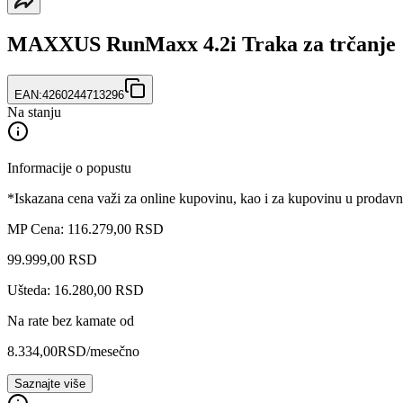
MAXXUS RunMaxx 4.2i Traka za trčanje
EAN:
4260244713296
Na stanju
Informacije o popustu
*Iskazana cena važi za online kupovinu, kao i za kupovinu u prodav
MP Cena: 116.279,00 RSD
99.999
,
00
RSD
Ušteda: 16.280,00 RSD
Na rate bez kamate od
8.334,00
RSD
/mesečno
Saznajte više