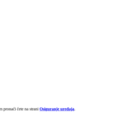
 pronaći ćete na strani
Osiguranje uređaja
.