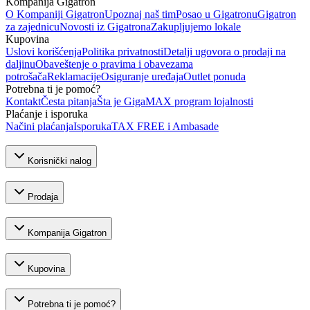
Kompanija Gigatron
O Kompaniji Gigatron
Upoznaj naš tim
Posao u Gigatronu
Gigatron
za zajednicu
Novosti iz Gigatrona
Zakupljujemo lokale
Kupovina
Uslovi korišćenja
Politika privatnosti
Detalji ugovora o prodaji na
daljinu
Obaveštenje o pravima i obavezama
potrošača
Reklamacije
Osiguranje uređaja
Outlet ponuda
Potrebna ti je pomoć?
Kontakt
Česta pitanja
Šta je GigaMAX program lojalnosti
Plaćanje i isporuka
Načini plaćanja
Isporuka
TAX FREE i Ambasade
Korisnički nalog
Prodaja
Kompanija Gigatron
Kupovina
Potrebna ti je pomoć?