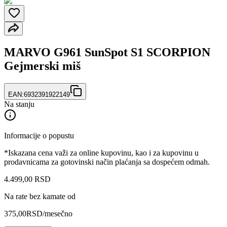
MARVO G961 SunSpot S1 SCORPION
Gejmerski miš
EAN:
6932391922149
Na stanju
Informacije o popustu
*Iskazana cena važi za online kupovinu, kao i za kupovinu u
prodavnicama za gotovinski način plaćanja sa dospećem odmah.
4.499
,
00
RSD
Na rate bez kamate od
375,00
RSD
/mesečno