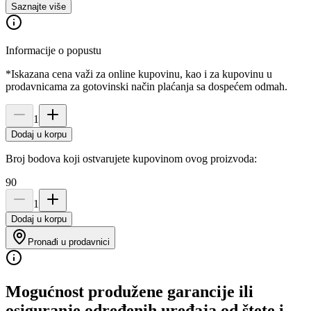
Saznajte više
Informacije o popustu
*Iskazana cena važi za online kupovinu, kao i za kupovinu u
prodavnicama za gotovinski način plaćanja sa dospećem odmah.
1
Dodaj u korpu
Broj bodova koji ostvarujete kupovinom ovog proizvoda:
90
1
Dodaj u korpu
Pronađi u prodavnici
Mogućnost produžene garancije ili
osiguranje određenih uređaja od štete i