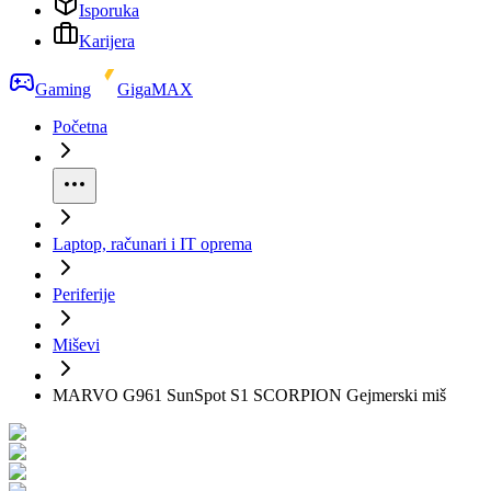
Isporuka
Karijera
Gaming
GigaMAX
Početna
Laptop, računari i IT oprema
Periferije
Miševi
MARVO G961 SunSpot S1 SCORPION Gejmerski miš