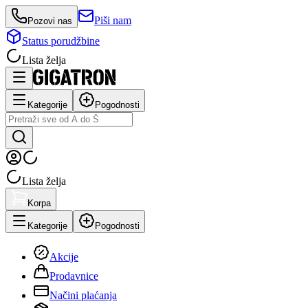
Piši nam
Pozovi nas
Status porudžbine
Lista želja
Kategorije
Pogodnosti
Lista želja
Korpa
Kategorije
Pogodnosti
Akcije
Prodavnice
Načini plaćanja