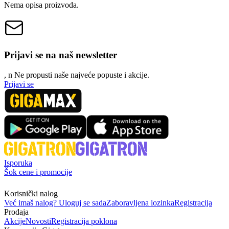
Nema opisa proizvoda.
Prijavi se na naš newsletter
, n
N
e propusti naše najveće popuste i akcije.
Prijavi se
Isporuka
Šok cene i promocije
Korisnički nalog
Već imaš nalog? Uloguj se sada
Zaboravljena lozinka
Registracija
Prodaja
Akcije
Novosti
Registracija poklona