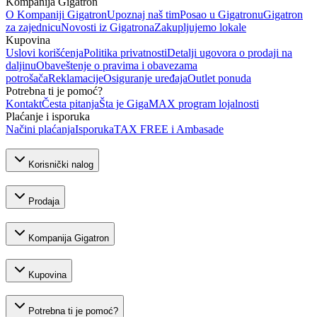
Kompanija Gigatron
O Kompaniji Gigatron
Upoznaj naš tim
Posao u Gigatronu
Gigatron
za zajednicu
Novosti iz Gigatrona
Zakupljujemo lokale
Kupovina
Uslovi korišćenja
Politika privatnosti
Detalji ugovora o prodaji na
daljinu
Obaveštenje o pravima i obavezama
potrošača
Reklamacije
Osiguranje uređaja
Outlet ponuda
Potrebna ti je pomoć?
Kontakt
Česta pitanja
Šta je GigaMAX program lojalnosti
Plaćanje i isporuka
Načini plaćanja
Isporuka
TAX FREE i Ambasade
Korisnički nalog
Prodaja
Kompanija Gigatron
Kupovina
Potrebna ti je pomoć?