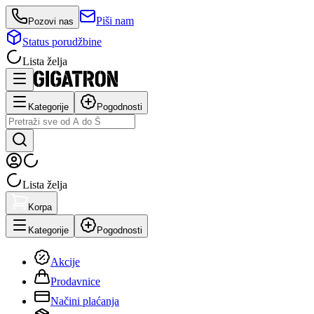
Piši nam
Pozovi nas
Status porudžbine
Lista želja
Kategorije
Pogodnosti
Lista želja
Korpa
Kategorije
Pogodnosti
Akcije
Prodavnice
Načini plaćanja