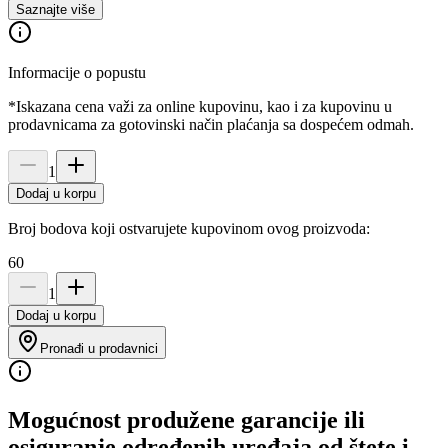
Saznajte više
Informacije o popustu
*Iskazana cena važi za online kupovinu, kao i za kupovinu u
prodavnicama za gotovinski način plaćanja sa dospećem odmah.
1
Dodaj u korpu
Broj bodova koji ostvarujete kupovinom ovog proizvoda:
60
1
Dodaj u korpu
Pronađi u prodavnici
Mogućnost produžene garancije ili
osiguranje određenih uređaja od štete i