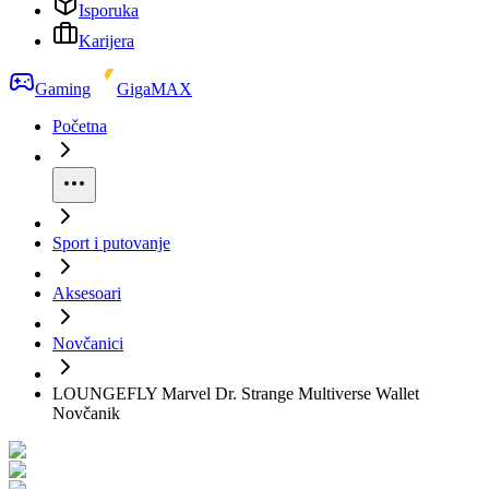
Isporuka
Karijera
Gaming
GigaMAX
Početna
Sport i putovanje
Aksesoari
Novčanici
LOUNGEFLY Marvel Dr. Strange Multiverse Wallet
Novčanik