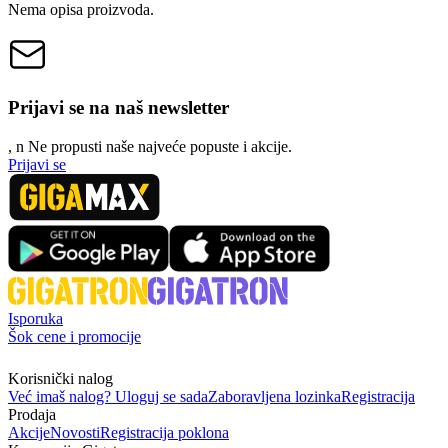
Nema opisa proizvoda.
Prijavi se na naš newsletter
, n
N
e propusti naše najveće popuste i akcije.
Prijavi se
Isporuka
Šok cene i promocije
Korisnički nalog
Već imaš nalog? Uloguj se sada
Zaboravljena lozinka
Registracija
Prodaja
Akcije
Novosti
Registracija poklona