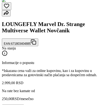
LOUNGEFLY Marvel Dr. Strange
Multiverse Wallet Novčanik
EAN:
671803404885
Na stanju
Informacije o popustu
*Iskazana cena važi za online kupovinu, kao i za kupovinu u
prodavnicama za gotovinski način plaćanja sa dospećem odmah.
2.999
,
00
RSD
Na rate bez kamate od
250,00
RSD
/mesečno