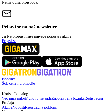
Nema opisa proizvoda.
Prijavi se na naš newsletter
, n
N
e propusti naše najveće popuste i akcije.
Prijavi se
Isporuka
Šok cene i promocije
Korisnički nalog
Već imaš nalog? Uloguj se sada
Zaboravljena lozinka
Registracija
Prodaja
Akcije
Novosti
Registracija poklona