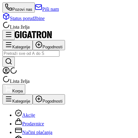
Piši nam
Pozovi nas
Status porudžbine
Lista želja
Kategorije
Pogodnosti
Lista želja
Korpa
Kategorije
Pogodnosti
Akcije
Prodavnice
Načini plaćanja