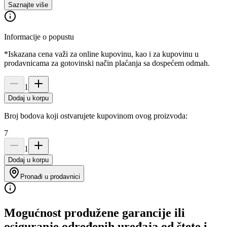
Saznajte više
Informacije o popustu
*Iskazana cena važi za online kupovinu, kao i za kupovinu u
prodavnicama za gotovinski način plaćanja sa dospećem odmah.
1
Dodaj u korpu
Broj bodova koji ostvarujete kupovinom ovog proizvoda:
7
1
Dodaj u korpu
Pronađi u prodavnici
Mogućnost produžene garancije ili
osiguranje određenih uređaja od štete i