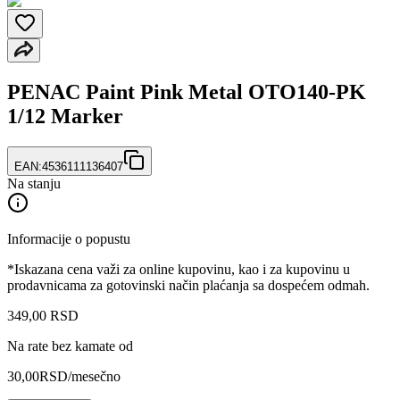
PENAC Paint Pink Metal OTO140-PK
1/12 Marker
EAN:
4536111136407
Na stanju
Informacije o popustu
*Iskazana cena važi za online kupovinu, kao i za kupovinu u
prodavnicama za gotovinski način plaćanja sa dospećem odmah.
349
,
00
RSD
Na rate bez kamate od
30,00
RSD
/mesečno