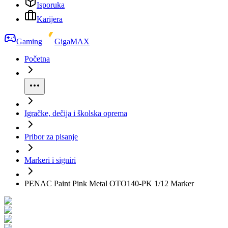
Isporuka
Karijera
Gaming
GigaMAX
Početna
Igračke, dečija i školska oprema
Pribor za pisanje
Markeri i signiri
PENAC Paint Pink Metal OTO140-PK 1/12 Marker