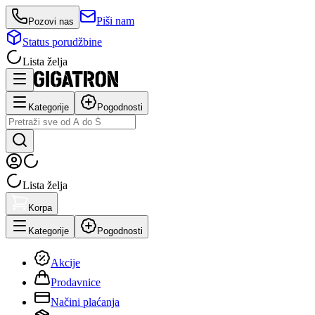
Piši nam
Pozovi nas
Status porudžbine
Lista želja
Kategorije
Pogodnosti
Lista želja
Korpa
Kategorije
Pogodnosti
Akcije
Prodavnice
Načini plaćanja