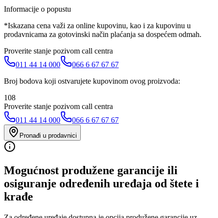
Informacije o popustu
*Iskazana cena važi za online kupovinu, kao i za kupovinu u
prodavnicama za gotovinski način plaćanja sa dospećem odmah.
Proverite stanje pozivom call centra
011 44 14 000
066 6 67 67 67
Broj bodova koji ostvarujete kupovinom ovog proizvoda:
108
Proverite stanje pozivom call centra
011 44 14 000
066 6 67 67 67
Pronađi u prodavnici
Mogućnost produžene garancije ili
osiguranje određenih uređaja od štete i
krađe
Za određene uređaje dostupna je opcija produžene garancije uz