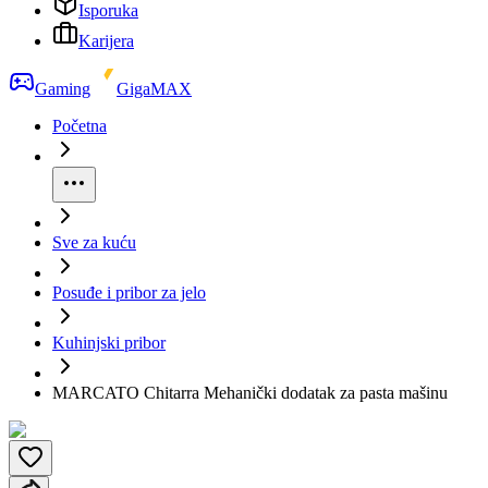
Isporuka
Karijera
Gaming
GigaMAX
Početna
Sve za kuću
Posuđe i pribor za jelo
Kuhinjski pribor
MARCATO Chitarra Mehanički dodatak za pasta mašinu