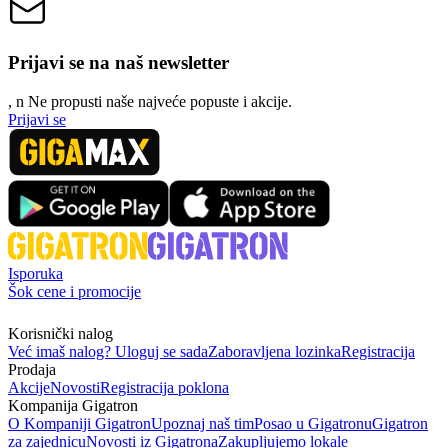
Prijavi se na naš newsletter
, n
N
e propusti naše najveće popuste i akcije.
Prijavi se
Isporuka
Šok cene i promocije
Korisnički nalog
Već imaš nalog? Uloguj se sada
Zaboravljena lozinka
Registracija
Prodaja
Akcije
Novosti
Registracija poklona
Kompanija Gigatron
O Kompaniji Gigatron
Upoznaj naš tim
Posao u Gigatronu
Gigatron
za zajednicu
Novosti iz Gigatrona
Zakupljujemo lokale