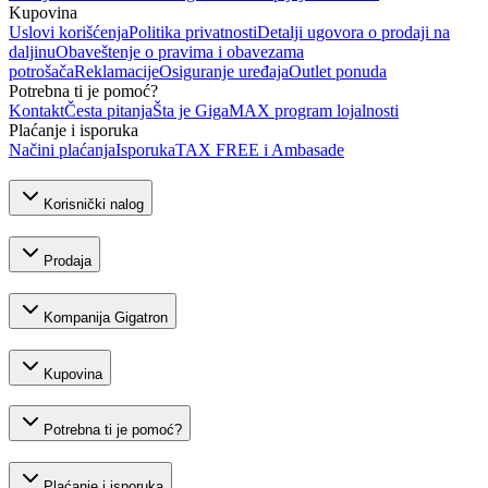
Kupovina
Uslovi korišćenja
Politika privatnosti
Detalji ugovora o prodaji na
daljinu
Obaveštenje o pravima i obavezama
potrošača
Reklamacije
Osiguranje uređaja
Outlet ponuda
Potrebna ti je pomoć?
Kontakt
Česta pitanja
Šta je GigaMAX program lojalnosti
Plaćanje i isporuka
Načini plaćanja
Isporuka
TAX FREE i Ambasade
Korisnički nalog
Prodaja
Kompanija Gigatron
Kupovina
Potrebna ti je pomoć?
Plaćanje i isporuka