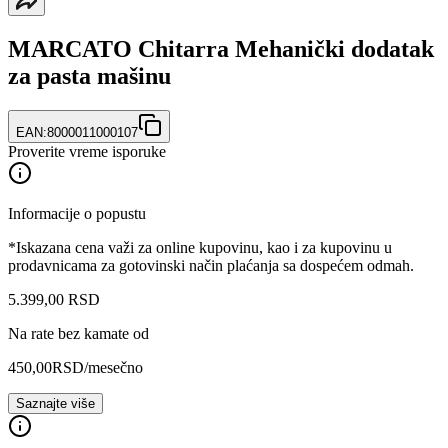
MARCATO Chitarra Mehanički dodatak
za pasta mašinu
EAN:
8000011000107
Proverite vreme isporuke
Informacije o popustu
*Iskazana cena važi za online kupovinu, kao i za kupovinu u
prodavnicama za gotovinski način plaćanja sa dospećem odmah.
5.399
,
00
RSD
Na rate bez kamate od
450,00
RSD
/mesečno
Saznajte više