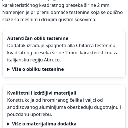
karakterističnog kvadratnog preseka širine 2 mm.
Namenjen je pripremi domaće testenine koja se odlično
slaže sa mesnim i drugim gustim sosovima.
Autentičan oblik testenine
Dodatak izrađuje Spaghetti alla Chitarra testeninu
kvadratnog preseka širine 2 mm, karakterističnu za
italijansku regiju Abruco.
Više o obliku testenine
Kvalitetni i izdržljivi materijali
Konstrukcija od hromiranog čelika i valjci od
anodizovanog aluminijuma obezbeđuju dugotrajnu i
pouzdanu upotrebu.
Više o materijalima dodatka