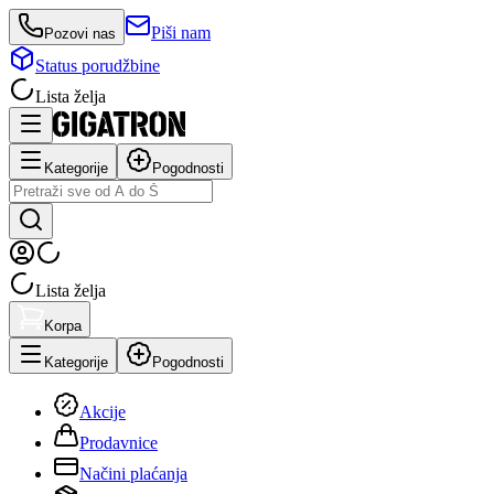
Piši nam
Pozovi nas
Status porudžbine
Lista želja
Kategorije
Pogodnosti
Lista želja
Korpa
Kategorije
Pogodnosti
Akcije
Prodavnice
Načini plaćanja