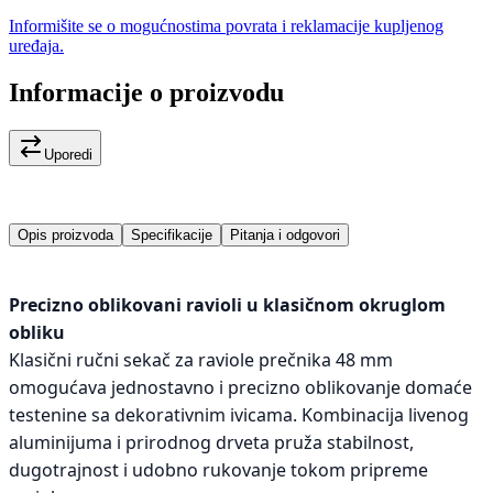
Informišite se o mogućnostima povrata i reklamacije kupljenog
uređaja.
Informacije o proizvodu
Uporedi
Opis proizvoda
Specifikacije
Pitanja i odgovori
Precizno oblikovani ravioli u klasičnom okruglom
obliku
Klasični ručni sekač za raviole prečnika 48 mm
omogućava jednostavno i precizno oblikovanje domaće
testenine sa dekorativnim ivicama. Kombinacija livenog
aluminijuma i prirodnog drveta pruža stabilnost,
dugotrajnost i udobno rukovanje tokom pripreme