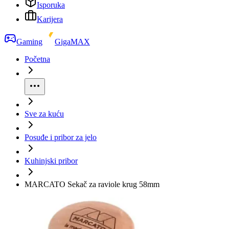
Isporuka
Karijera
Gaming
GigaMAX
Početna
Sve za kuću
Posuđe i pribor za jelo
Kuhinjski pribor
MARCATO Sekač za raviole krug 58mm