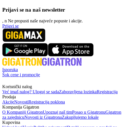
Prijavi se na naš newsletter
, n
N
e propusti naše najveće popuste i akcije.
Prijavi se
Isporuka
Šok cene i promocije
Korisnički nalog
Već imaš nalog? Uloguj se sada
Zaboravljena lozinka
Registracija
Prodaja
Akcije
Novosti
Registracija poklona
Kompanija Gigatron
O Kompaniji Gigatron
Upoznaj naš tim
Posao u Gigatronu
Gigatron
za zajednicu
Novosti iz Gigatrona
Zakupljujemo lokale
Kupovina