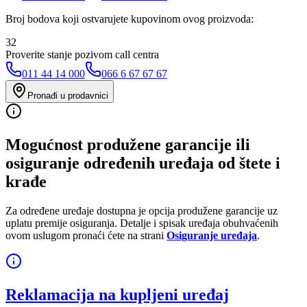
Broj bodova koji ostvarujete kupovinom ovog proizvoda:
32
Proverite stanje pozivom call centra
011 44 14 000
066 6 67 67 67
Pronađi u prodavnici
Mogućnost produžene garancije ili
osiguranje određenih uređaja od štete i
krađe
Za određene uređaje dostupna je opcija produžene garancije uz
uplatu premije osiguranja. Detalje i spisak uređaja obuhvaćenih
ovom uslugom pronaći ćete na strani
Osiguranje uređaja
.
Reklamacija na kupljeni uređaj