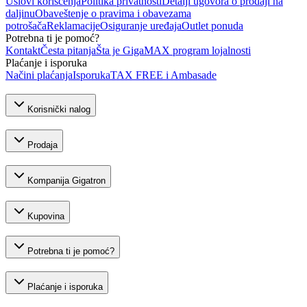
Uslovi korišćenja
Politika privatnosti
Detalji ugovora o prodaji na
daljinu
Obaveštenje o pravima i obavezama
potrošača
Reklamacije
Osiguranje uređaja
Outlet ponuda
Potrebna ti je pomoć?
Kontakt
Česta pitanja
Šta je GigaMAX program lojalnosti
Plaćanje i isporuka
Načini plaćanja
Isporuka
TAX FREE i Ambasade
Korisnički nalog
Prodaja
Kompanija Gigatron
Kupovina
Potrebna ti je pomoć?
Plaćanje i isporuka