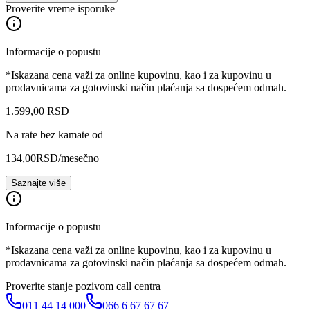
Proverite vreme isporuke
Informacije o popustu
*Iskazana cena važi za online kupovinu, kao i za kupovinu u
prodavnicama za gotovinski način plaćanja sa dospećem odmah.
1.599
,
00
RSD
Na rate bez kamate od
134,00
RSD
/mesečno
Saznajte više
Informacije o popustu
*Iskazana cena važi za online kupovinu, kao i za kupovinu u
prodavnicama za gotovinski način plaćanja sa dospećem odmah.
Proverite stanje pozivom call centra
011 44 14 000
066 6 67 67 67