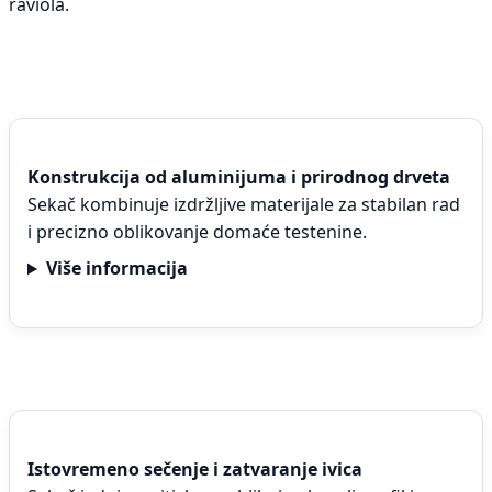
raviola.
Konstrukcija od aluminijuma i prirodnog drveta
Sekač kombinuje izdržljive materijale za stabilan rad
i precizno oblikovanje domaće testenine.
Više informacija
Istovremeno sečenje i zatvaranje ivica