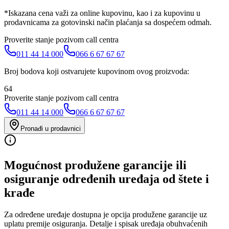
*Iskazana cena važi za online kupovinu, kao i za kupovinu u
prodavnicama za gotovinski način plaćanja sa dospećem odmah.
Proverite stanje pozivom call centra
011 44 14 000
066 6 67 67 67
Broj bodova koji ostvarujete kupovinom ovog proizvoda:
64
Proverite stanje pozivom call centra
011 44 14 000
066 6 67 67 67
Pronađi u prodavnici
Mogućnost produžene garancije ili
osiguranje određenih uređaja od štete i
krađe
Za određene uređaje dostupna je opcija produžene garancije uz
uplatu premije osiguranja. Detalje i spisak uređaja obuhvaćenih