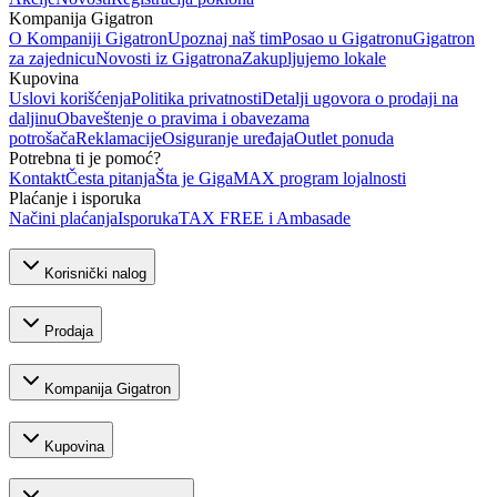
Kompanija Gigatron
O Kompaniji Gigatron
Upoznaj naš tim
Posao u Gigatronu
Gigatron
za zajednicu
Novosti iz Gigatrona
Zakupljujemo lokale
Kupovina
Uslovi korišćenja
Politika privatnosti
Detalji ugovora o prodaji na
daljinu
Obaveštenje o pravima i obavezama
potrošača
Reklamacije
Osiguranje uređaja
Outlet ponuda
Potrebna ti je pomoć?
Kontakt
Česta pitanja
Šta je GigaMAX program lojalnosti
Plaćanje i isporuka
Načini plaćanja
Isporuka
TAX FREE i Ambasade
Korisnički nalog
Prodaja
Kompanija Gigatron
Kupovina