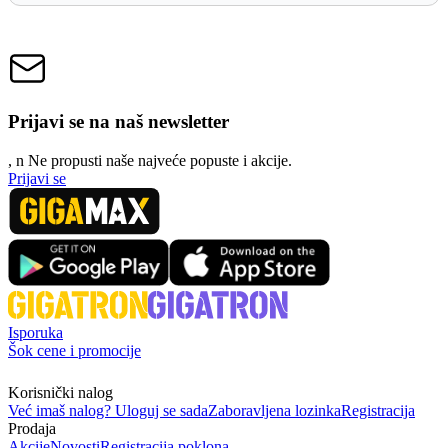
Prijavi se na naš newsletter
, n
N
e propusti naše najveće popuste i akcije.
Prijavi se
Isporuka
Šok cene i promocije
Korisnički nalog
Već imaš nalog? Uloguj se sada
Zaboravljena lozinka
Registracija
Prodaja
Akcije
Novosti
Registracija poklona