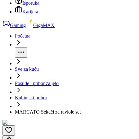
Isporuka
Karijera
Gaming
GigaMAX
Početna
Sve za kuću
Posuđe i pribor za jelo
Kuhinjski pribor
MARCATO Sekači za raviole set