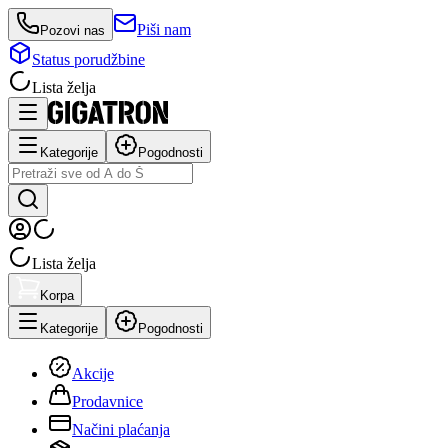
Piši nam
Pozovi nas
Status porudžbine
Lista želja
Kategorije
Pogodnosti
Lista želja
Korpa
Kategorije
Pogodnosti
Akcije
Prodavnice
Načini plaćanja