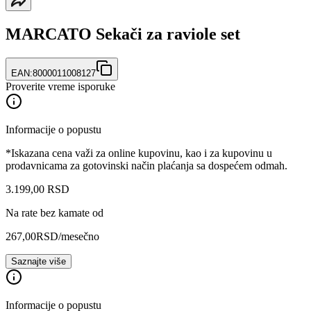
MARCATO Sekači za raviole set
EAN:
8000011008127
Proverite vreme isporuke
Informacije o popustu
*Iskazana cena važi za online kupovinu, kao i za kupovinu u
prodavnicama za gotovinski način plaćanja sa dospećem odmah.
3.199
,
00
RSD
Na rate bez kamate od
267,00
RSD
/mesečno
Saznajte više
Informacije o popustu