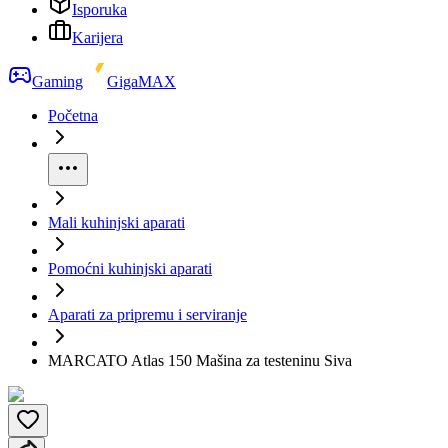
Isporuka
Karijera
Gaming
GigaMAX
Početna
Mali kuhinjski aparati
Pomoćni kuhinjski aparati
Aparati za pripremu i serviranje
MARCATO Atlas 150 Mašina za testeninu Siva