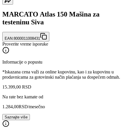
MARCATO Atlas 150 Mašina za
testeninu Siva
EAN:
8000011008431
Proverite vreme isporuke
Informacije o popustu
*Iskazana cena važi za online kupovinu, kao i za kupovinu u
prodavnicama za gotovinski način plaćanja sa dospećem odmah.
15.399
,
00
RSD
Na rate bez kamate od
1.284,00
RSD
/mesečno
Saznajte više