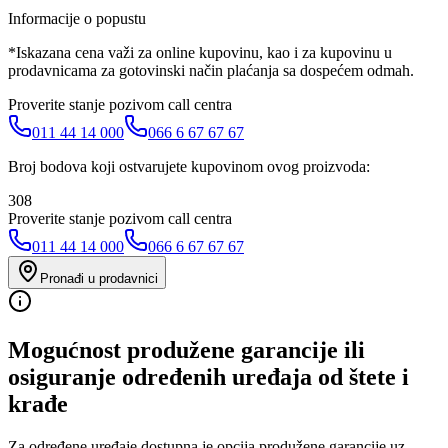
Informacije o popustu
*Iskazana cena važi za online kupovinu, kao i za kupovinu u
prodavnicama za gotovinski način plaćanja sa dospećem odmah.
Proverite stanje pozivom call centra
011 44 14 000
066 6 67 67 67
Broj bodova koji ostvarujete kupovinom ovog proizvoda:
308
Proverite stanje pozivom call centra
011 44 14 000
066 6 67 67 67
Pronađi u prodavnici
Mogućnost produžene garancije ili
osiguranje određenih uređaja od štete i
krađe
Za određene uređaje dostupna je opcija produžene garancije uz