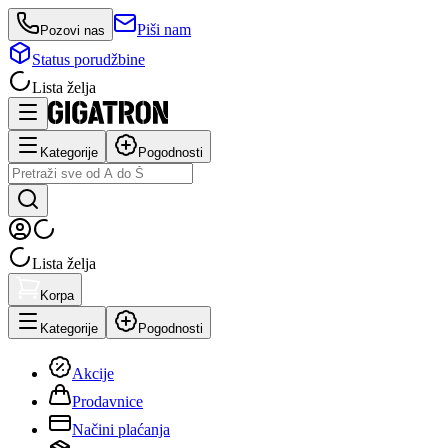
Piši nam
Pozovi nas
Status porudžbine
Lista želja
Kategorije
Pogodnosti
Lista želja
Korpa
Kategorije
Pogodnosti
Akcije
Prodavnice
Načini plaćanja