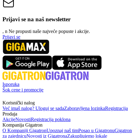
Prijavi se na naš newsletter
, n
N
e propusti naše najveće popuste i akcije.
Prijavi se
Isporuka
Šok cene i promocije
Korisnički nalog
Već imaš nalog? Uloguj se sada
Zaboravljena lozinka
Registracija
Prodaja
Akcije
Novosti
Registracija poklona
Kompanija Gigatron
O Kompaniji Gigatron
Upoznaj naš tim
Posao u Gigatronu
Gigatron
za zajednicu
Novosti iz Gigatrona
Zakupljujemo lokale