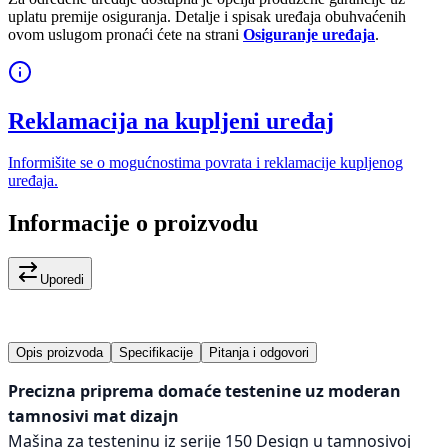
uplatu premije osiguranja. Detalje i spisak uređaja obuhvaćenih
ovom uslugom pronaći ćete na strani
Osiguranje uređaja
.
Reklamacija na kupljeni uređaj
Informišite se o mogućnostima povrata i reklamacije kupljenog
uređaja.
Informacije o proizvodu
Uporedi
Opis proizvoda
Specifikacije
Pitanja i odgovori
Precizna priprema domaće testenine uz moderan
tamnosivi mat dizajn
Mašina za testeninu iz serije 150 Design u tamnosivoj