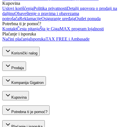
Kupovina
Uslovi korišćenja
Politika privatnosti
Detalji ugovora o prodaji na
daljinu
Obaveštenje o pravima i obavezama
potrošača
Reklamacije
Osiguranje uređaja
Outlet ponuda
Potrebna ti je pomoć?
Kontakt
Česta pitanja
Šta je GigaMAX program lojalnosti
Plaćanje i isporuka
Načini plaćanja
Isporuka
TAX FREE i Ambasade
Korisnički nalog
Prodaja
Kompanija Gigatron
Kupovina
Potrebna ti je pomoć?
Plaćanje i isporuka