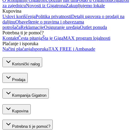
O Kompaniji Gigatron
Upoznaj naš tim
Posao u Gigatronu
Gigatron
za zajednicu
Novosti iz Gigatrona
Zakupljujemo lokale
Kupovina
Uslovi korišćenja
Politika privatnosti
Detalji ugovora o prodaji na
daljinu
Obaveštenje o pravima i obavezama
potrošača
Reklamacije
Osiguranje uređaja
Outlet ponuda
Potrebna ti je pomoć?
Kontakt
Česta pitanja
Šta je GigaMAX program lojalnosti
Plaćanje i isporuka
Načini plaćanja
Isporuka
TAX FREE i Ambasade
Korisnički nalog
Prodaja
Kompanija Gigatron
Kupovina
Potrebna ti je pomoć?