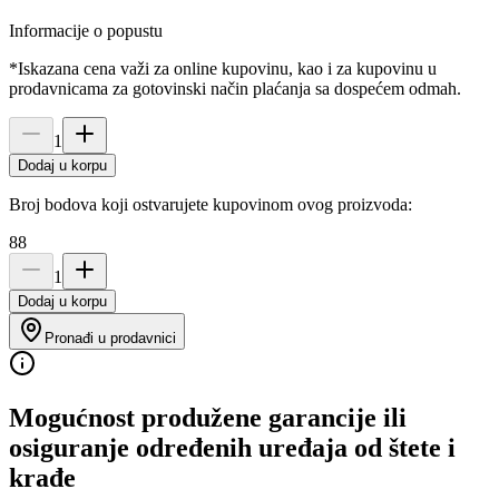
Informacije o popustu
*Iskazana cena važi za online kupovinu, kao i za kupovinu u
prodavnicama za gotovinski način plaćanja sa dospećem odmah.
1
Dodaj u korpu
Broj bodova koji ostvarujete kupovinom ovog proizvoda:
88
1
Dodaj u korpu
Pronađi u prodavnici
Mogućnost produžene garancije ili
osiguranje određenih uređaja od štete i
krađe