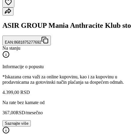
ASIR GROUP Mania Anthracite Klub sto
EAN:
8681875277692
Na stanju
Informacije o popustu
*Iskazana cena važi za online kupovinu, kao i za kupovinu u
prodavnicama za gotovinski način plaćanja sa dospećem odmah.
4.399
,
00
RSD
Na rate bez kamate od
367,00
RSD
/mesečno
Saznajte više