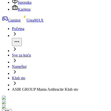
Isporuka
Karijera
Gaming
GigaMAX
Početna
Sve za kuću
Nameštaj
Klub sto
ASIR GROUP Mania Anthracite Klub sto