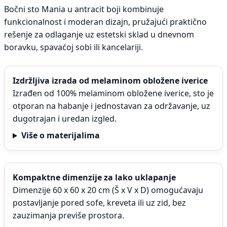
Bočni sto Mania u antracit boji kombinuje
funkcionalnost i moderan dizajn, pružajući praktično
rešenje za odlaganje uz estetski sklad u dnevnom
boravku, spavaćoj sobi ili kancelariji.
Izdržljiva izrada od melaminom obložene iverice
Izrađen od 100% melaminom obložene iverice, sto je
otporan na habanje i jednostavan za održavanje, uz
dugotrajan i uredan izgled.
Više o materijalima
Kompaktne dimenzije za lako uklapanje
Dimenzije 60 x 60 x 20 cm (Š x V x D) omogućavaju
postavljanje pored sofe, kreveta ili uz zid, bez
zauzimanja previše prostora.