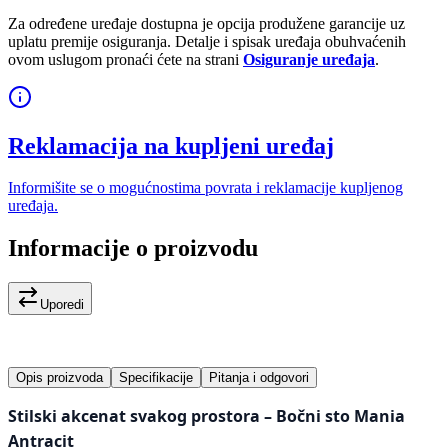
Za određene uređaje dostupna je opcija produžene garancije uz
uplatu premije osiguranja. Detalje i spisak uređaja obuhvaćenih
ovom uslugom pronaći ćete na strani
Osiguranje uređaja
.
Reklamacija na kupljeni uređaj
Informišite se o mogućnostima povrata i reklamacije kupljenog
uređaja.
Informacije o proizvodu
Uporedi
Opis proizvoda
Specifikacije
Pitanja i odgovori
Stilski akcenat svakog prostora – Bočni sto Mania
Antracit