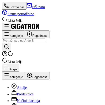
Piši nam
Pozovi nas
Status porudžbine
Lista želja
Kategorije
Pogodnosti
Lista želja
Korpa
Kategorije
Pogodnosti
Akcije
Prodavnice
Načini plaćanja