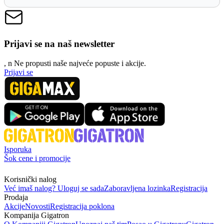
Prijavi se na naš newsletter
, n
N
e propusti naše najveće popuste i akcije.
Prijavi se
Isporuka
Šok cene i promocije
Korisnički nalog
Već imaš nalog? Uloguj se sada
Zaboravljena lozinka
Registracija
Prodaja
Akcije
Novosti
Registracija poklona
Kompanija Gigatron