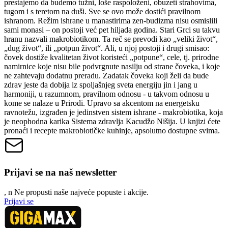
prestajemo da budemo tužni, loše raspoloženi, obuzeti strahovima,
tugom i s teretom na duši. Sve se ovo može dostići pravilnom
ishranom. Režim ishrane u manastirima zen-budizma nisu osmislili
sami monasi – on postoji već pet hiljada godina. Stari Grci su takvu
hranu nazvali makrobiotikom. Ta reč se prevodi kao „veliki život“,
„dug život“, ili „potpun život“. Ali, u njoj postoji i drugi smisao:
čovek dostiže kvalitetan život koristeći „potpune“, cele, tj. prirodne
namirnice koje nisu bile podvrgnute nasilju od strane čoveka, i koje
ne zahtevaju dodatnu preradu. Zadatak čoveka koji želi da bude
zdrav jeste da dobija iz spoljašnjeg sveta energiju jin i jang u
harmoniji, u razumnom, pravilnom odnosu - u takvom odnosu u
kome se nalaze u Prirodi. Upravo sa akcentom na energetsku
ravnotežu, izgrađen je jedinstven sistem ishrane - makrobiotika, koja
je neophodna karika Sistema zdravlja Kacudžo Nišija. U knjizi ćete
pronaći i recepte makrobiotičke kuhinje, apsolutno dostupne svima.
Prijavi se na naš newsletter
, n
N
e propusti naše najveće popuste i akcije.
Prijavi se