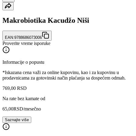
Makrobiotika Kacudžo Niši
EAN:
9788686073006
Proverite vreme isporuke
Informacije o popustu
*Iskazana cena važi za online kupovinu, kao i za kupovinu u
prodavnicama za gotovinski način plaćanja sa dospećem odmah.
769
,
00
RSD
Na rate bez kamate od
65,00
RSD
/mesečno
Saznajte više