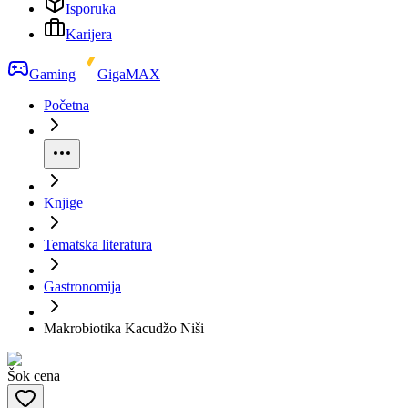
Isporuka
Karijera
Gaming
GigaMAX
Početna
Knjige
Tematska literatura
Gastronomija
Makrobiotika Kacudžo Niši
Šok cena