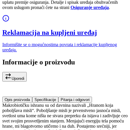
uplatu premije osiguranja. Detalje i spisak uređaja obuhvaćenih
ovom uslugom pronaći ćete na strani
Osiguranje uređaja
.
Reklamacija na kupljeni uređaj
Informišite se o mogućnostima povrata i reklamacije kupljenog
uređaja.
Informacije o proizvodu
Uporedi
Opis proizvoda
Specifikacije
Pitanja i odgovori
Makrobiotičku ishranu su od davnina nazivali „Hranom koja
poboljšava misli“. Poboljšanje misli je prvenstveno jasnoća misli,
svetlost uma kome ništa ne stvara prepreku da isijava i zadivljuje ceo
svet svojim prosvetljenim stanjem. Menjajući energiju tela pomoću
hrane, mi blagotvorno utičemo i na duh. Postajemo srećniji, jer