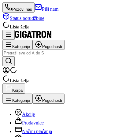
Piši nam
Pozovi nas
Status porudžbine
Lista želja
Kategorije
Pogodnosti
Lista želja
Korpa
Kategorije
Pogodnosti
Akcije
Prodavnice
Načini plaćanja