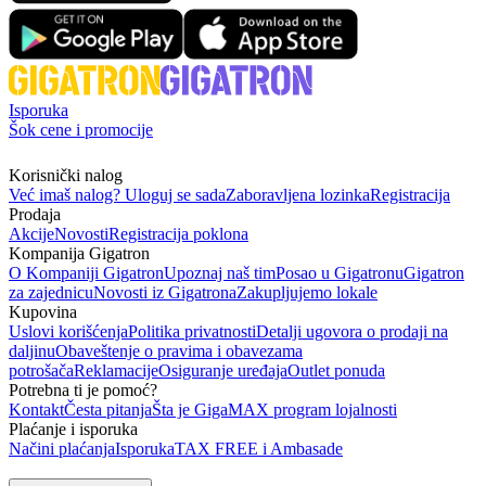
Isporuka
Šok cene i promocije
Korisnički nalog
Već imaš nalog? Uloguj se sada
Zaboravljena lozinka
Registracija
Prodaja
Akcije
Novosti
Registracija poklona
Kompanija Gigatron
O Kompaniji Gigatron
Upoznaj naš tim
Posao u Gigatronu
Gigatron
za zajednicu
Novosti iz Gigatrona
Zakupljujemo lokale
Kupovina
Uslovi korišćenja
Politika privatnosti
Detalji ugovora o prodaji na
daljinu
Obaveštenje o pravima i obavezama
potrošača
Reklamacije
Osiguranje uređaja
Outlet ponuda
Potrebna ti je pomoć?
Kontakt
Česta pitanja
Šta je GigaMAX program lojalnosti
Plaćanje i isporuka
Načini plaćanja
Isporuka
TAX FREE i Ambasade