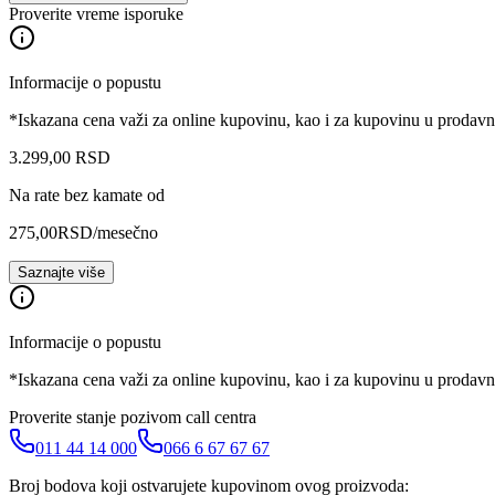
Proverite vreme isporuke
Informacije o popustu
*Iskazana cena važi za online kupovinu, kao i za kupovinu u prodav
3.299
,
00
RSD
Na rate bez kamate od
275,00
RSD
/mesečno
Saznajte više
Informacije o popustu
*Iskazana cena važi za online kupovinu, kao i za kupovinu u prodav
Proverite stanje pozivom call centra
011 44 14 000
066 6 67 67 67
Broj bodova koji ostvarujete kupovinom ovog proizvoda: