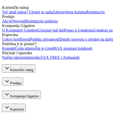
Korisnički nalog
Već imaš nalog? Uloguj se sada
Zaboravljena lozinka
Registracija
Prodaja
Akcije
Novosti
Registracija poklona
Kompanija Gigatron
O Kompaniji Gigatron
Upoznaj naš tim
Posao u Gigatronu
Gigatron za
Kupovina
Uslovi korišćenja
Politika privatnosti
Detalji ugovora o prodaji na dalji
Potrebna ti je pomoć?
Kontakt
Česta pitanja
Šta je GigaMAX program lojalnosti
Plaćanje i isporuka
Načini plaćanja
Isporuka
TAX FREE i Ambasade
Korisnički nalog
Prodaja
Kompanija Gigatron
Kupovina