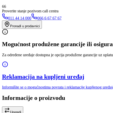
66
Proverite stanje pozivom call centra
011 44 14 000
066 6 67 67 67
Pronađi u prodavnici
Mogućnost produžene garancije ili osigura
Za određene uređaje dostupna je opcija produžene garancije uz uplatu
Reklamacija na kupljeni uređaj
Informišite se o mogućnostima povrata i reklamacije kupljenog uređaj
Informacije o proizvodu
Uporedi