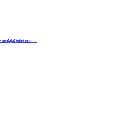
e uređaja
Outlet ponuda