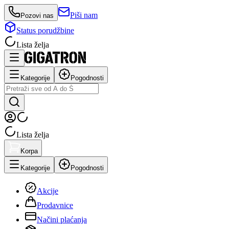
Piši nam
Pozovi nas
Status porudžbine
Lista želja
Kategorije
Pogodnosti
Lista želja
Korpa
Kategorije
Pogodnosti
Akcije
Prodavnice
Načini plaćanja