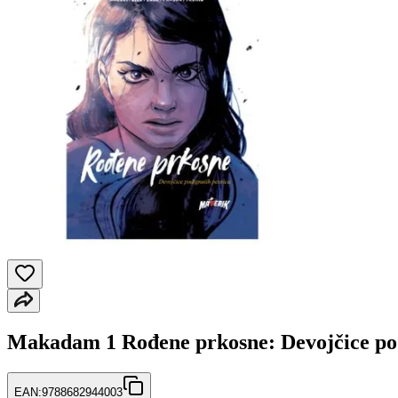
Makadam 1 Rođene prkosne: Devojčice po
EAN:
9788682944003