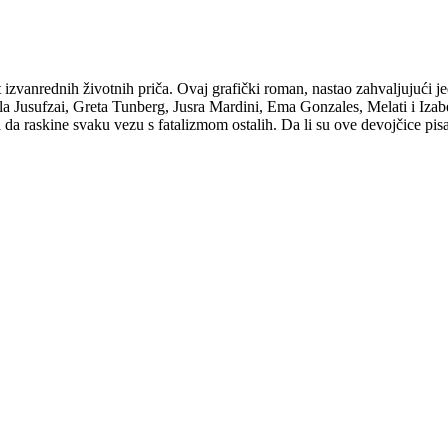
 izvanrednih životnih priča. Ovaj grafički roman, nastao zahvaljujući j
la Jusufzai, Greta Tunberg, Jusra Mardini, Ema Gonzales, Melati i Izab
 da raskine svaku vezu s fatalizmom ostalih. Da li su ove devojčice pis