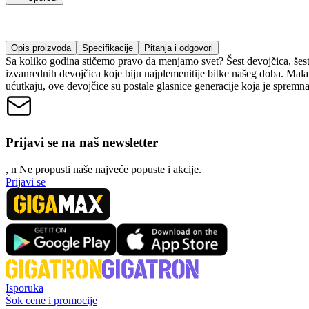
Opis proizvoda
Specifikacije
Pitanja i odgovori
Sa koliko godina stičemo pravo da menjamo svet? Šest devojčica, šest
izvanrednih devojčica koje biju najplemenitije bitke našeg doba. Mala
ućutkaju, ove devojčice su postale glasnice generacije koja je spremna
Prijavi se na naš newsletter
, n
N
e propusti naše najveće popuste i akcije.
Prijavi se
Isporuka
Šok cene i promocije