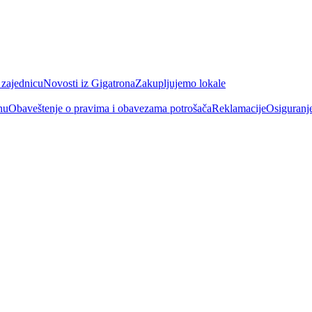
 zajednicu
Novosti iz Gigatrona
Zakupljujemo lokale
nu
Obaveštenje o pravima i obavezama potrošača
Reklamacije
Osiguranj