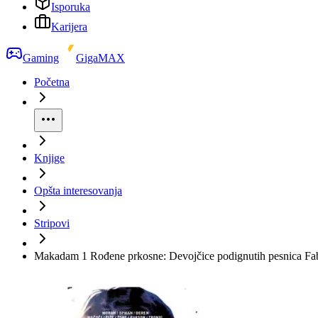
Isporuka
Karijera
Gaming
GigaMAX
Početna
Knjige
Opšta interesovanja
Stripovi
Makadam 1 Rođene prkosne: Devojčice podignutih pesnica F