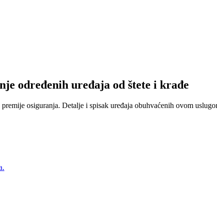
nje određenih uređaja od štete i krađe
 premije osiguranja. Detalje i spisak uređaja obuhvaćenih ovom uslugom
a.