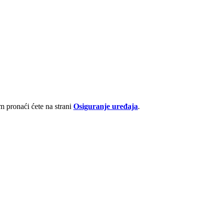
 pronaći ćete na strani
Osiguranje uređaja
.