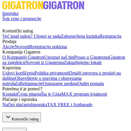
Isporuka
Šok cene i promocije
Korisnički nalog
Već imaš nalog? Uloguj se sada
Zaboravljena lozinka
Registracija
Prodaja
Akcije
Novosti
Registracija poklona
Kompanija Gigatron
O Kompaniji Gigatron
Upoznaj naš tim
Posao u Gigatronu
Gigatron
za zajednicu
Novosti iz Gigatrona
Zakupljujemo lokale
Kupovina
Uslovi korišćenja
Politika privatnosti
Detalji ugovora o prodaji na
daljinu
Obaveštenje o pravima i obavezama
potrošača
Reklamacije
Osiguranje uređaja
Outlet ponuda
Potrebna ti je pomoć?
Kontakt
Česta pitanja
Šta je GigaMAX program lojalnosti
Plaćanje i isporuka
Načini plaćanja
Isporuka
TAX FREE i Ambasade
Korisnički nalog