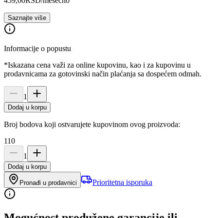
459,00
RSD
/mesečno
Saznajte više
Informacije o popustu
*Iskazana cena važi za online kupovinu, kao i za kupovinu u
prodavnicama za gotovinski način plaćanja sa dospećem odmah.
1
Dodaj u korpu
Broj bodova koji ostvarujete kupovinom ovog proizvoda:
110
1
Dodaj u korpu
Prioritetna isporuka
Pronađi u prodavnici
Mogućnost produžene garancije ili