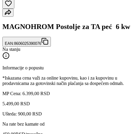
MAGNOHROM Postolje za TA peć 6 kw
EAN:
8606025390076
Na stanju
Informacije o popustu
*Iskazana cena važi za online kupovinu, kao i za kupovinu u
prodavnicama za gotovinski način plaćanja sa dospećem odmah.
MP Cena: 6.399,00 RSD
5.499
,
00
RSD
Ušteda: 900,00 RSD
Na rate bez kamate od