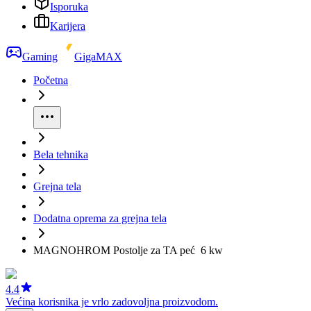
Isporuka
Karijera
Gaming
GigaMAX
Početna
Bela tehnika
Grejna tela
Dodatna oprema za grejna tela
MAGNOHROM Postolje za TA peć 6 kw
4.4
Većina korisnika je vrlo zadovoljna proizvodom.