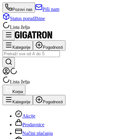
Piši nam
Pozovi nas
Status porudžbine
Lista želja
Kategorije
Pogodnosti
Lista želja
Korpa
Kategorije
Pogodnosti
Akcije
Prodavnice
Načini plaćanja