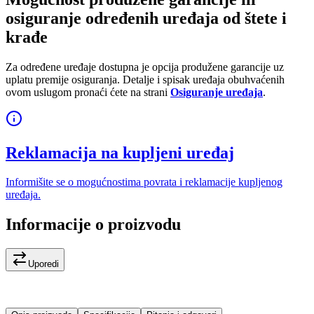
osiguranje određenih uređaja od štete i
krađe
Za određene uređaje dostupna je opcija produžene garancije uz
uplatu premije osiguranja. Detalje i spisak uređaja obuhvaćenih
ovom uslugom pronaći ćete na strani
Osiguranje uređaja
.
Reklamacija na kupljeni uređaj
Informišite se o mogućnostima povrata i reklamacije kupljenog
uređaja.
Informacije o proizvodu
Uporedi