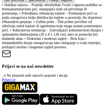
Opis proizvoda
Specifikacije
Pitanja i odgovori
• Stabilna osnova – Postolje obezbeđuje čvrstu i sigurnu podršku za
termoakumulacionu peć, smanjujući rizik od prevrtanja ili
pomeranja. • Poboljšana cirkulacija toplote – Podizanjem peći sa
poda omogućava bolju distribuciju toplote u prostoriji, što doprinosi
efikasnijem grejanju. • Zaštita poda – Štiti podne površine od
oštećenja usled toplote ili ogrebotina koje mogu nastati pomeranjem
peći. • Jednostavna instalacija – Zahvaljujući jednostavnom dizajnu i
optimalnim dimenzijama (28 x 8 x 128 cm), lako se postavlja bez
dodatnih alata. • Diskretan i moderan izgled – Bela boja i
minimalistički dizajn omogućavaju lako uklapanje u svaki enterijer,
pružajući uredan i elegantan izgled prostora.
Prijavi se na naš newsletter
, n
N
e propusti naše najveće popuste i akcije.
Prijavi se