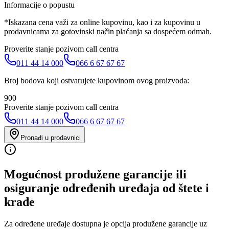
Informacije o popustu
*Iskazana cena važi za online kupovinu, kao i za kupovinu u
prodavnicama za gotovinski način plaćanja sa dospećem odmah.
Proverite stanje pozivom call centra
011 44 14 000
066 6 67 67 67
Broj bodova koji ostvarujete kupovinom ovog proizvoda:
900
Proverite stanje pozivom call centra
011 44 14 000
066 6 67 67 67
Pronađi u prodavnici
Mogućnost produžene garancije ili
osiguranje određenih uređaja od štete i
krađe
Za određene uređaje dostupna je opcija produžene garancije uz