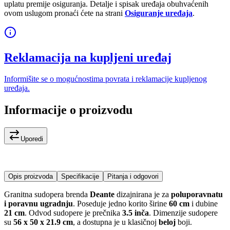
uplatu premije osiguranja. Detalje i spisak uređaja obuhvaćenih
ovom uslugom pronaći ćete na strani
Osiguranje uređaja
.
Reklamacija na kupljeni uređaj
Informišite se o mogućnostima povrata i reklamacije kupljenog
uređaja.
Informacije o proizvodu
Uporedi
Opis proizvoda
Specifikacije
Pitanja i odgovori
Granitna sudopera brenda
Deante
dizajnirana je za
poluporavnatu
i poravnu ugradnju
. Poseduje jedno korito širine
60 cm
i dubine
21 cm
. Odvod sudopere je prečnika
3.5 inča
. Dimenzije sudopere
su
56 x 50 x 21.9 cm
, a dostupna je u klasičnoj
belој
boji.