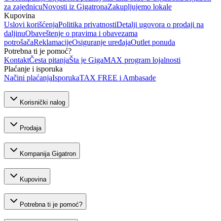
za zajednicu
Novosti iz Gigatrona
Zakupljujemo lokale
Kupovina
Uslovi korišćenja
Politika privatnosti
Detalji ugovora o prodaji na
daljinu
Obaveštenje o pravima i obavezama
potrošača
Reklamacije
Osiguranje uređaja
Outlet ponuda
Potrebna ti je pomoć?
Kontakt
Česta pitanja
Šta je GigaMAX program lojalnosti
Plaćanje i isporuka
Načini plaćanja
Isporuka
TAX FREE i Ambasade
Korisnički nalog
Prodaja
Kompanija Gigatron
Kupovina
Potrebna ti je pomoć?