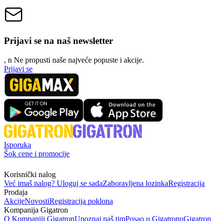
Prijavi se na naš newsletter
, n
N
e propusti naše najveće popuste i akcije.
Prijavi se
Isporuka
Šok cene i promocije
Korisnički nalog
Već imaš nalog? Uloguj se sada
Zaboravljena lozinka
Registracija
Prodaja
Akcije
Novosti
Registracija poklona
Kompanija Gigatron
O Kompaniji Gigatron
Upoznaj naš tim
Posao u Gigatronu
Gigatron