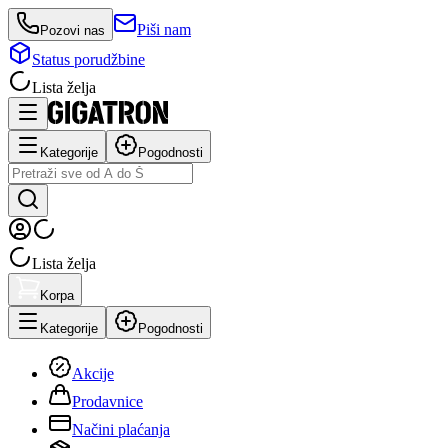
Piši nam
Pozovi nas
Status porudžbine
Lista želja
Kategorije
Pogodnosti
Lista želja
Korpa
Kategorije
Pogodnosti
Akcije
Prodavnice
Načini plaćanja