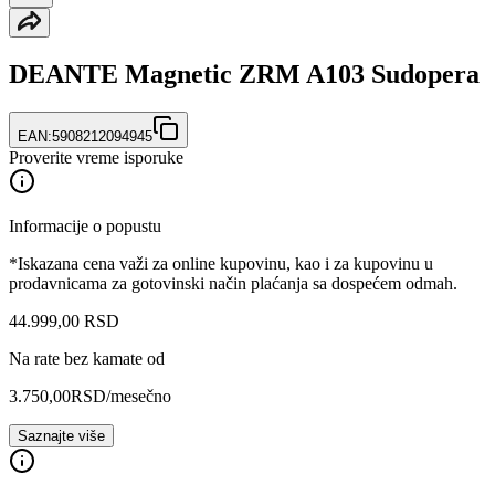
DEANTE Magnetic ZRM A103 Sudopera
EAN:
5908212094945
Proverite vreme isporuke
Informacije o popustu
*Iskazana cena važi za online kupovinu, kao i za kupovinu u
prodavnicama za gotovinski način plaćanja sa dospećem odmah.
44.999
,
00
RSD
Na rate bez kamate od
3.750,00
RSD
/mesečno
Saznajte više