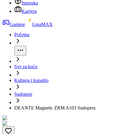
Isporuka
Karijera
Gaming
GigaMAX
Početna
Sve za kuću
Kuhinja i kupatilo
Sudopere
DEANTE Magnetic ZRM A103 Sudopera