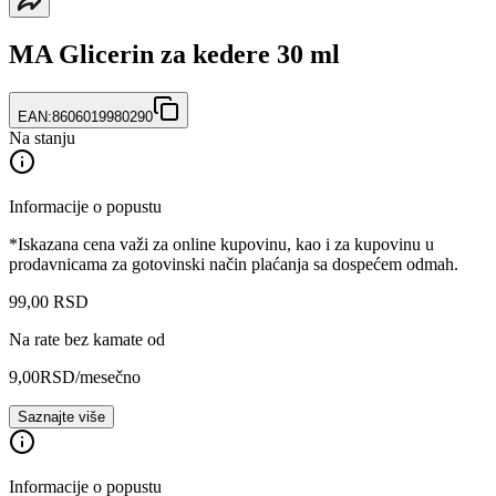
MA Glicerin za kedere 30 ml
EAN:
8606019980290
Na stanju
Informacije o popustu
*Iskazana cena važi za online kupovinu, kao i za kupovinu u
prodavnicama za gotovinski način plaćanja sa dospećem odmah.
99
,
00
RSD
Na rate bez kamate od
9,00
RSD
/mesečno
Saznajte više
Informacije o popustu