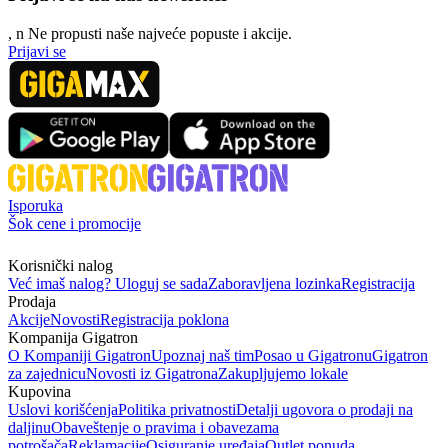
, n
N
e propusti naše najveće popuste i akcije.
Prijavi se
Isporuka
Šok cene i promocije
Korisnički nalog
Već imaš nalog? Uloguj se sada
Zaboravljena lozinka
Registracija
Prodaja
Akcije
Novosti
Registracija poklona
Kompanija Gigatron
O Kompaniji Gigatron
Upoznaj naš tim
Posao u Gigatronu
Gigatron
za zajednicu
Novosti iz Gigatrona
Zakupljujemo lokale
Kupovina
Uslovi korišćenja
Politika privatnosti
Detalji ugovora o prodaji na
daljinu
Obaveštenje o pravima i obavezama
potrošača
Reklamacije
Osiguranje uređaja
Outlet ponuda