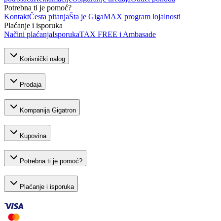
Potrebna ti je pomoć?
Kontakt
Česta pitanja
Šta je GigaMAX program lojalnosti
Plaćanje i isporuka
Načini plaćanja
Isporuka
TAX FREE i Ambasade
Korisnički nalog
Prodaja
Kompanija Gigatron
Kupovina
Potrebna ti je pomoć?
Plaćanje i isporuka