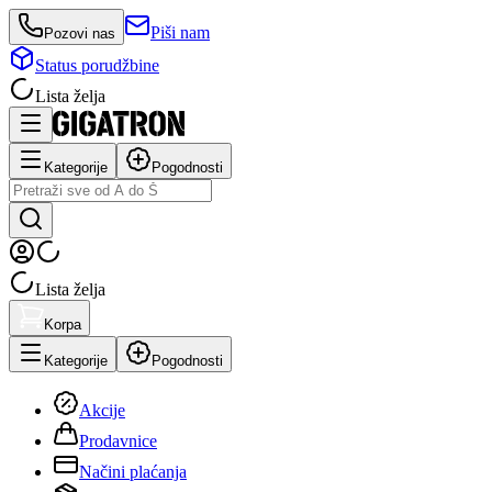
Piši nam
Pozovi nas
Status porudžbine
Lista želja
Kategorije
Pogodnosti
Lista želja
Korpa
Kategorije
Pogodnosti
Akcije
Prodavnice
Načini plaćanja