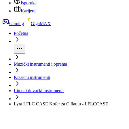
Isporuka
Karijera
Gaming
GigaMAX
Početna
Muzički instrumenti i oprema
Klasični instrumenti
Limeni duvački instrumenti
Lyra LFLC CASE Kofer za C flautu - LFLCCASE