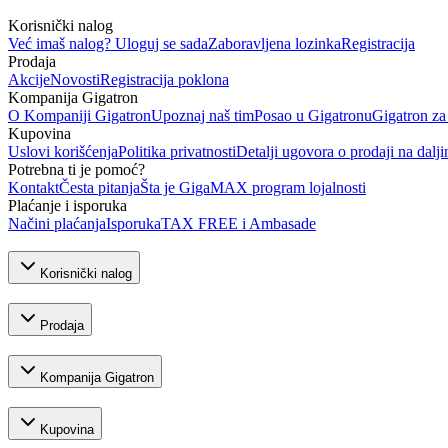
Korisnički nalog
Već imaš nalog? Uloguj se sada
Zaboravljena lozinka
Registracija
Prodaja
Akcije
Novosti
Registracija poklona
Kompanija Gigatron
O Kompaniji Gigatron
Upoznaj naš tim
Posao u Gigatronu
Gigatron za
Kupovina
Uslovi korišćenja
Politika privatnosti
Detalji ugovora o prodaji na dalji
Potrebna ti je pomoć?
Kontakt
Česta pitanja
Šta je GigaMAX program lojalnosti
Plaćanje i isporuka
Načini plaćanja
Isporuka
TAX FREE i Ambasade
Korisnički nalog
Prodaja
Kompanija Gigatron
Kupovina