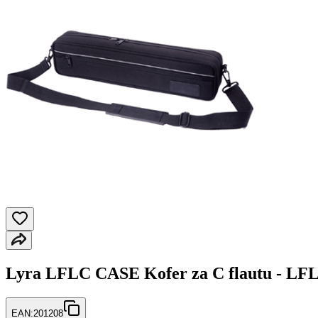
Lyra LFLC CASE Kofer za C flautu - L
EAN:
201208