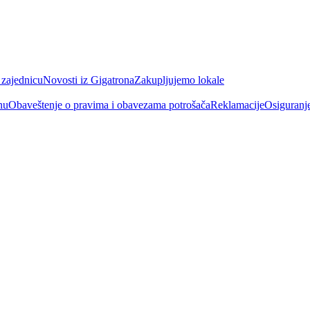
 zajednicu
Novosti iz Gigatrona
Zakupljujemo lokale
nu
Obaveštenje o pravima i obavezama potrošača
Reklamacije
Osiguranj