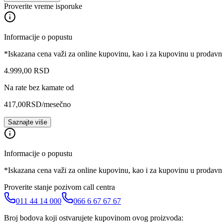
Proverite vreme isporuke
Informacije o popustu
*Iskazana cena važi za online kupovinu, kao i za kupovinu u prodav
4.999
,
00
RSD
Na rate bez kamate od
417,00
RSD
/mesečno
Saznajte više
Informacije o popustu
*Iskazana cena važi za online kupovinu, kao i za kupovinu u prodav
Proverite stanje pozivom call centra
011 44 14 000
066 6 67 67 67
Broj bodova koji ostvarujete kupovinom ovog proizvoda: