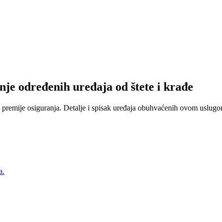
nje određenih uređaja od štete i krađe
 premije osiguranja. Detalje i spisak uređaja obuhvaćenih ovom uslugom
a.