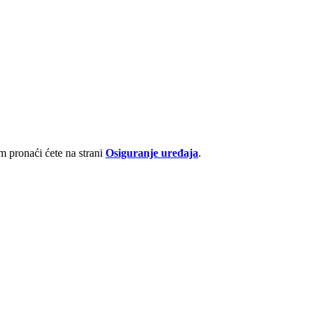
 pronaći ćete na strani
Osiguranje uređaja
.