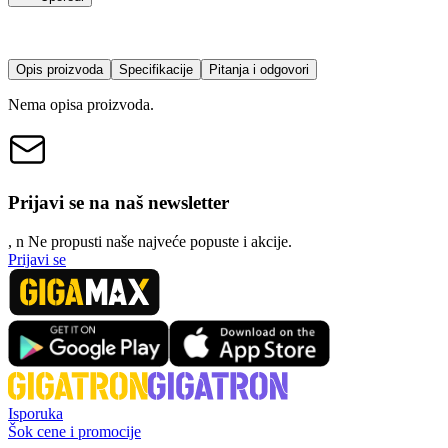
Opis proizvoda
Specifikacije
Pitanja i odgovori
Nema opisa proizvoda.
Prijavi se na naš newsletter
, n
N
e propusti naše najveće popuste i akcije.
Prijavi se
Isporuka
Šok cene i promocije