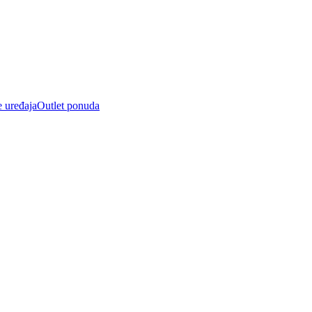
e uređaja
Outlet ponuda