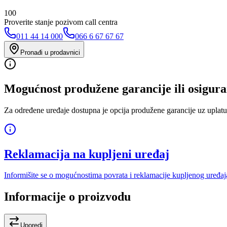
100
Proverite stanje pozivom call centra
011 44 14 000
066 6 67 67 67
Pronađi u prodavnici
Mogućnost produžene garancije ili osigura
Za određene uređaje dostupna je opcija produžene garancije uz uplatu
Reklamacija na kupljeni uređaj
Informišite se o mogućnostima povrata i reklamacije kupljenog uređaj
Informacije o proizvodu
Uporedi