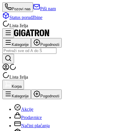
Piši nam
Pozovi nas
Status porudžbine
Lista želja
Kategorije
Pogodnosti
Lista želja
Korpa
Kategorije
Pogodnosti
Akcije
Prodavnice
Načini plaćanja