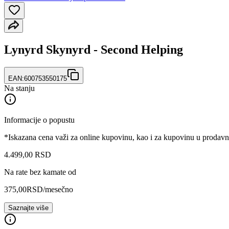
Lynyrd Skynyrd - Second Helping
EAN:
600753550175
Na stanju
Informacije o popustu
*Iskazana cena važi za online kupovinu, kao i za kupovinu u prodav
4.499
,
00
RSD
Na rate bez kamate od
375,00
RSD
/mesečno
Saznajte više