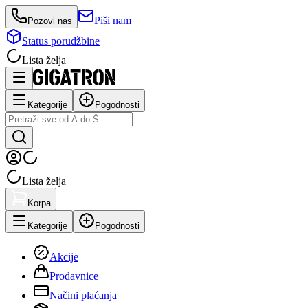
Piši nam
Pozovi nas
Status porudžbine
Lista želja
Kategorije
Pogodnosti
Lista želja
Korpa
Kategorije
Pogodnosti
Akcije
Prodavnice
Načini plaćanja