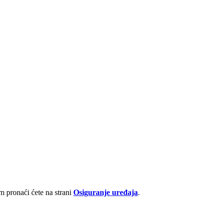
 pronaći ćete na strani
Osiguranje uređaja
.