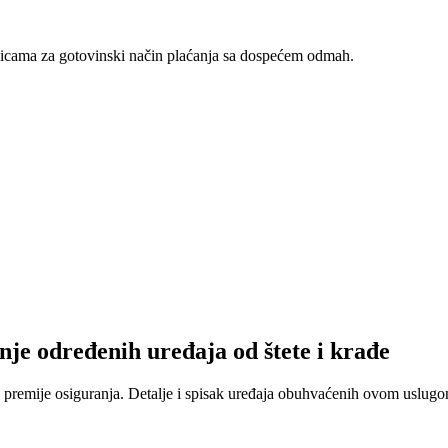
nicama za gotovinski način plaćanja sa dospećem odmah.
nje određenih uređaja od štete i krađe
 premije osiguranja. Detalje i spisak uređaja obuhvaćenih ovom uslugom