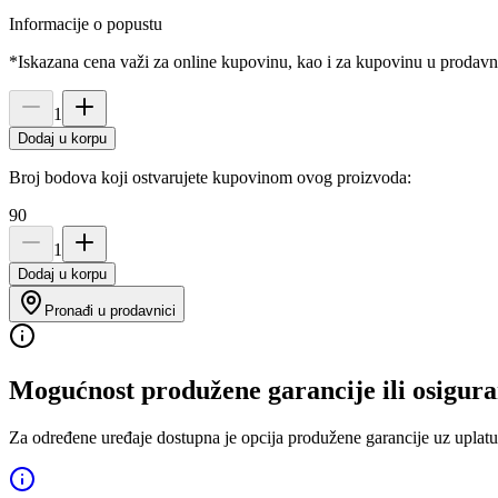
Informacije o popustu
*Iskazana cena važi za online kupovinu, kao i za kupovinu u prodav
1
Dodaj u korpu
Broj bodova koji ostvarujete kupovinom ovog proizvoda:
90
1
Dodaj u korpu
Pronađi u prodavnici
Mogućnost produžene garancije ili osigura
Za određene uređaje dostupna je opcija produžene garancije uz uplatu