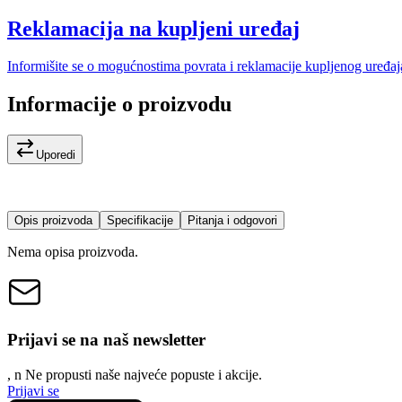
Reklamacija na kupljeni uređaj
Informišite se o mogućnostima povrata i reklamacije kupljenog uređaj
Informacije o proizvodu
Uporedi
Opis proizvoda
Specifikacije
Pitanja i odgovori
Nema opisa proizvoda.
Prijavi se na naš newsletter
, n
N
e propusti naše najveće popuste i akcije.
Prijavi se