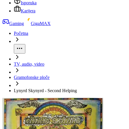
Isporuka
Karijera
Gaming
GigaMAX
Početna
TV, audio, video
Gramofonske ploče
Lynyrd Skynyrd - Second Helping