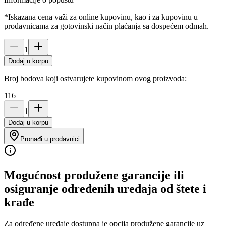
*Iskazana cena važi za online kupovinu, kao i za kupovinu u
prodavnicama za gotovinski način plaćanja sa dospećem odmah.
1
Dodaj u korpu
Broj bodova koji ostvarujete kupovinom ovog proizvoda:
116
1
Dodaj u korpu
Pronađi u prodavnici
Mogućnost produžene garancije ili
osiguranje određenih uređaja od štete i
krađe
Za određene uređaje dostupna je opcija produžene garancije uz