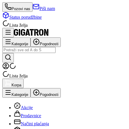
Piši nam
Pozovi nas
Status porudžbine
Lista želja
Kategorije
Pogodnosti
Lista želja
Korpa
Kategorije
Pogodnosti
Akcije
Prodavnice
Načini plaćanja