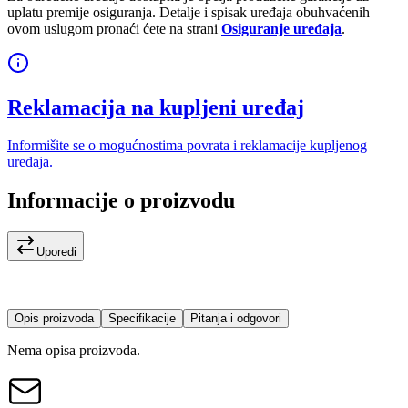
uplatu premije osiguranja. Detalje i spisak uređaja obuhvaćenih
ovom uslugom pronaći ćete na strani
Osiguranje uređaja
.
Reklamacija na kupljeni uređaj
Informišite se o mogućnostima povrata i reklamacije kupljenog
uređaja.
Informacije o proizvodu
Uporedi
Opis proizvoda
Specifikacije
Pitanja i odgovori
Nema opisa proizvoda.