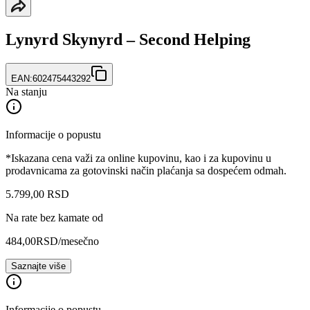
Lynyrd Skynyrd – Second Helping
EAN:
602475443292
Na stanju
Informacije o popustu
*Iskazana cena važi za online kupovinu, kao i za kupovinu u
prodavnicama za gotovinski način plaćanja sa dospećem odmah.
5.799
,
00
RSD
Na rate bez kamate od
484,00
RSD
/mesečno
Saznajte više
Informacije o popustu