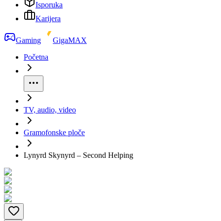
Isporuka
Karijera
Gaming
GigaMAX
Početna
TV, audio, video
Gramofonske ploče
Lynyrd Skynyrd – Second Helping