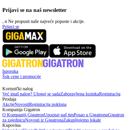
Prijavi se na naš newsletter
, n
N
e propusti naše najveće popuste i akcije.
Prijavi se
Isporuka
Šok cene i promocije
Korisnički nalog
Već imaš nalog? Uloguj se sada
Zaboravljena lozinka
Registracija
Prodaja
Akcije
Novosti
Registracija poklona
Kompanija Gigatron
O Kompaniji Gigatron
Upoznaj naš tim
Posao u Gigatronu
Gigatron
za zajednicu
Novosti iz Gigatrona
Zakupljujemo lokale
Kupovina