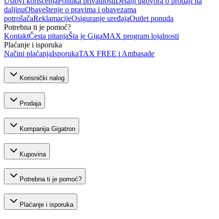
Uslovi korišćenja
Politika privatnosti
Detalji ugovora o prodaji na
daljinu
Obaveštenje o pravima i obavezama
potrošača
Reklamacije
Osiguranje uređaja
Outlet ponuda
Potrebna ti je pomoć?
Kontakt
Česta pitanja
Šta je GigaMAX program lojalnosti
Plaćanje i isporuka
Načini plaćanja
Isporuka
TAX FREE i Ambasade
Korisnički nalog
Prodaja
Kompanija Gigatron
Kupovina
Potrebna ti je pomoć?
Plaćanje i isporuka