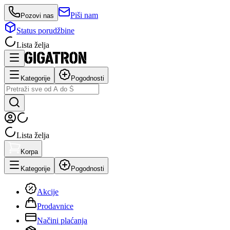
Piši nam
Pozovi nas
Status porudžbine
Lista želja
Kategorije
Pogodnosti
Lista želja
Korpa
Kategorije
Pogodnosti
Akcije
Prodavnice
Načini plaćanja