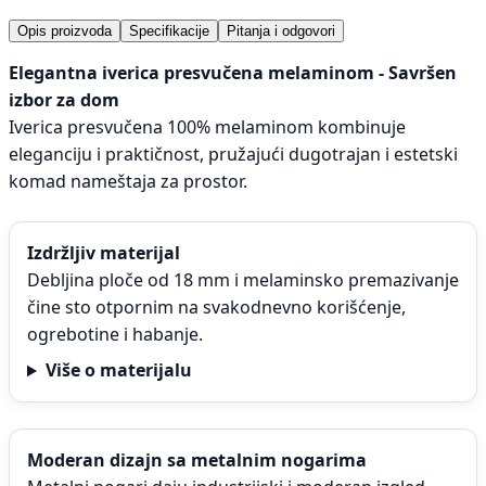
Opis proizvoda
Specifikacije
Pitanja i odgovori
Elegantna iverica presvučena melaminom - Savršen
izbor za dom
Iverica presvučena 100% melaminom kombinuje
eleganciju i praktičnost, pružajući dugotrajan i estetski
komad nameštaja za prostor.
Izdržljiv materijal
Debljina ploče od 18 mm i melaminsko premazivanje
čine sto otpornim na svakodnevno korišćenje,
ogrebotine i habanje.
Više o materijalu
Moderan dizajn sa metalnim nogarima