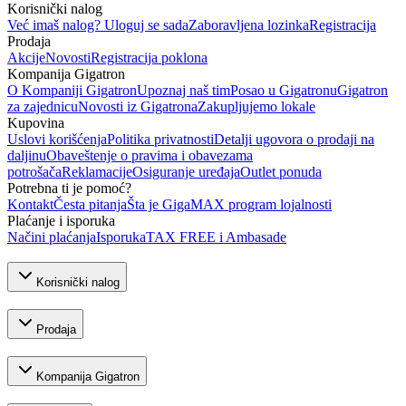
Korisnički nalog
Već imaš nalog? Uloguj se sada
Zaboravljena lozinka
Registracija
Prodaja
Akcije
Novosti
Registracija poklona
Kompanija Gigatron
O Kompaniji Gigatron
Upoznaj naš tim
Posao u Gigatronu
Gigatron
za zajednicu
Novosti iz Gigatrona
Zakupljujemo lokale
Kupovina
Uslovi korišćenja
Politika privatnosti
Detalji ugovora o prodaji na
daljinu
Obaveštenje o pravima i obavezama
potrošača
Reklamacije
Osiguranje uređaja
Outlet ponuda
Potrebna ti je pomoć?
Kontakt
Česta pitanja
Šta je GigaMAX program lojalnosti
Plaćanje i isporuka
Načini plaćanja
Isporuka
TAX FREE i Ambasade
Korisnički nalog
Prodaja
Kompanija Gigatron