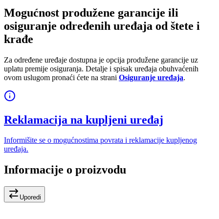
Mogućnost produžene garancije ili
osiguranje određenih uređaja od štete i
krađe
Za određene uređaje dostupna je opcija produžene garancije uz
uplatu premije osiguranja. Detalje i spisak uređaja obuhvaćenih
ovom uslugom pronaći ćete na strani
Osiguranje uređaja
.
Reklamacija na kupljeni uređaj
Informišite se o mogućnostima povrata i reklamacije kupljenog
uređaja.
Informacije o proizvodu
Uporedi