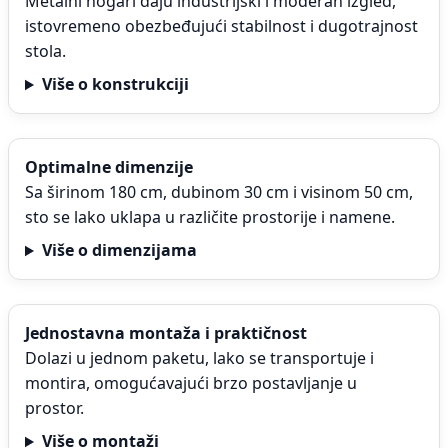
Metalni nogari daju industrijski i moderan izgled,
istovremeno obezbeđujući stabilnost i dugotrajnost
stola.
Više o konstrukciji
Optimalne dimenzije
Sa širinom 180 cm, dubinom 30 cm i visinom 50 cm,
sto se lako uklapa u različite prostorije i namene.
Više o dimenzijama
Jednostavna montaža i praktičnost
Dolazi u jednom paketu, lako se transportuje i
montira, omogućavajući brzo postavljanje u
prostor.
Više o montaži