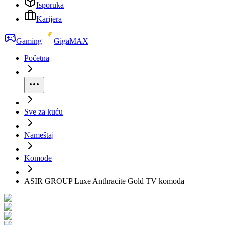
Isporuka
Karijera
Gaming
GigaMAX
Početna
Sve za kuću
Nameštaj
Komode
ASIR GROUP Luxe Anthracite Gold TV komoda