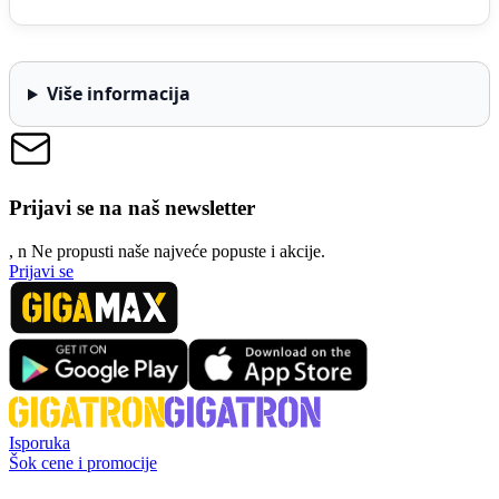
Više informacija
Prijavi se na naš newsletter
, n
N
e propusti naše najveće popuste i akcije.
Prijavi se
Isporuka
Šok cene i promocije