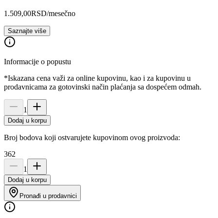
1.509,00
RSD
/mesečno
Saznajte više
Informacije o popustu
*Iskazana cena važi za online kupovinu, kao i za kupovinu u
prodavnicama za gotovinski način plaćanja sa dospećem odmah.
1
Dodaj u korpu
Broj bodova koji ostvarujete kupovinom ovog proizvoda:
362
1
Dodaj u korpu
Pronađi u prodavnici