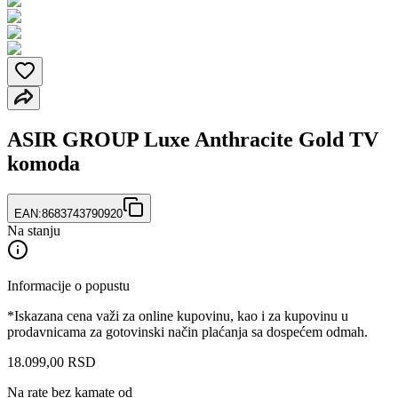
ASIR GROUP Luxe Anthracite Gold TV
komoda
EAN:
8683743790920
Na stanju
Informacije o popustu
*Iskazana cena važi za online kupovinu, kao i za kupovinu u
prodavnicama za gotovinski način plaćanja sa dospećem odmah.
18.099
,
00
RSD
Na rate bez kamate od