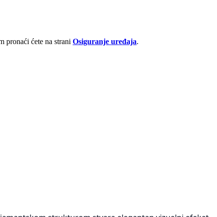
 pronaći ćete na strani
Osiguranje uređaja
.