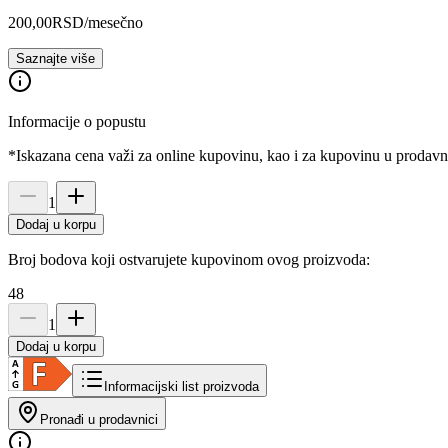
200,00
RSD
/mesečno
Saznajte više
Informacije o popustu
*Iskazana cena važi za online kupovinu, kao i za kupovinu u prodav
1
Dodaj u korpu
Broj bodova koji ostvarujete kupovinom ovog proizvoda:
48
1
Dodaj u korpu
Informacijski list proizvoda
Pronađi u prodavnici