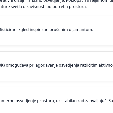
tivni dizajn i snažno osvetljenje. Poklopac sa reljefnom d
ure svetla u zavisnosti od potreba prostora.
fisticiran izgled inspirisan brušenim dijamantom.
0K) omogućava prilagođavanje osvetljenja različitim aktivn
merno osvetljenje prostora, uz stabilan rad zahvaljujući 