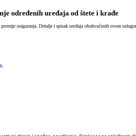
nje određenih uređaja od štete i krađe
 premije osiguranja. Detalje i spisak uređaja obuhvaćenih ovom uslugom
a.