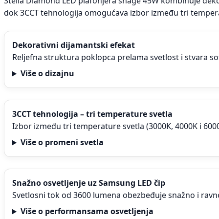
Stella Diamond LED plafonjera snage 45W kombinuje dekora
dok 3CCT tehnologija omogućava izbor između tri temperat
Dekorativni dijamantski efekat
Reljefna struktura poklopca prelama svetlost i stvara so
Više o dizajnu
3CCT tehnologija – tri temperature svetla
Izbor između tri temperature svetla (3000K, 4000K i 600
Više o promeni svetla
Snažno osvetljenje uz Samsung LED čip
Svetlosni tok od 3600 lumena obezbeđuje snažno i ravno
Više o performansama osvetljenja