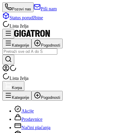
Piši nam
Pozovi nas
Status porudžbine
Lista želja
Kategorije
Pogodnosti
Lista želja
Korpa
Kategorije
Pogodnosti
Akcije
Prodavnice
Načini plaćanja