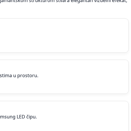
ijamantskom strukturom stvara elegantan vizuelni efekat,
ostima u prostoru.
Samsung LED čipu.