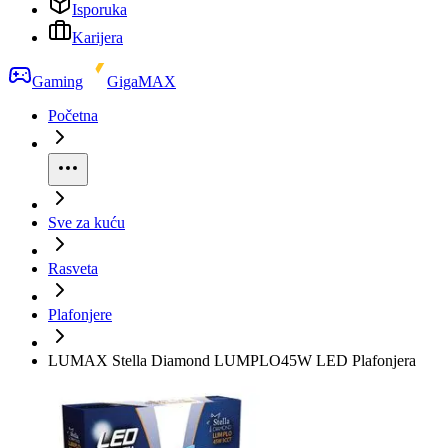
Isporuka
Karijera
Gaming
GigaMAX
Početna
Sve za kuću
Rasveta
Plafonjere
LUMAX Stella Diamond LUMPLO45W LED Plafonjera