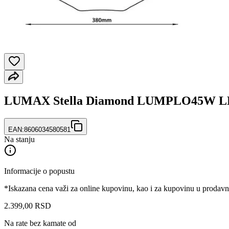
LUMAX Stella Diamond LUMPLO45W LE
EAN:
8606034580581
Na stanju
Informacije o popustu
*Iskazana cena važi za online kupovinu, kao i za kupovinu u prodav
2.399
,
00
RSD
Na rate bez kamate od