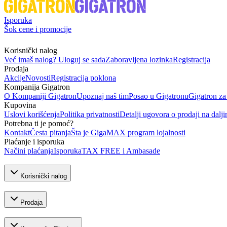
Isporuka
Šok cene i promocije
Korisnički nalog
Već imaš nalog? Uloguj se sada
Zaboravljena lozinka
Registracija
Prodaja
Akcije
Novosti
Registracija poklona
Kompanija Gigatron
O Kompaniji Gigatron
Upoznaj naš tim
Posao u Gigatronu
Gigatron za
Kupovina
Uslovi korišćenja
Politika privatnosti
Detalji ugovora o prodaji na dalji
Potrebna ti je pomoć?
Kontakt
Česta pitanja
Šta je GigaMAX program lojalnosti
Plaćanje i isporuka
Načini plaćanja
Isporuka
TAX FREE i Ambasade
Korisnički nalog
Prodaja