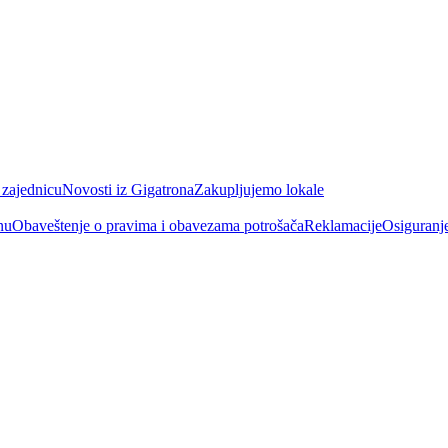
 zajednicu
Novosti iz Gigatrona
Zakupljujemo lokale
nu
Obaveštenje o pravima i obavezama potrošača
Reklamacije
Osiguranj