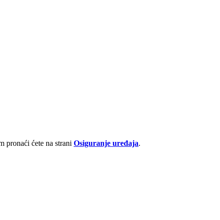
 pronaći ćete na strani
Osiguranje uređaja
.