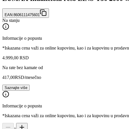
EAN:
8606111475601
Na stanju
Informacije o popustu
*Iskazana cena važi za online kupovinu, kao i za kupovinu u prodav
4.999
,
00
RSD
Na rate bez kamate od
417,00
RSD
/mesečno
Saznajte više
Informacije o popustu
*Iskazana cena važi za online kupovinu, kao i za kupovinu u prodav