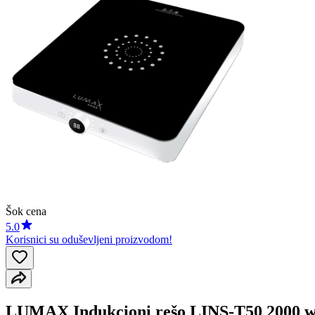
Šok cena
5.0
Korisnici su oduševljeni proizvodom!
LUMAX Indukcioni rešo LINS-T50 2000 