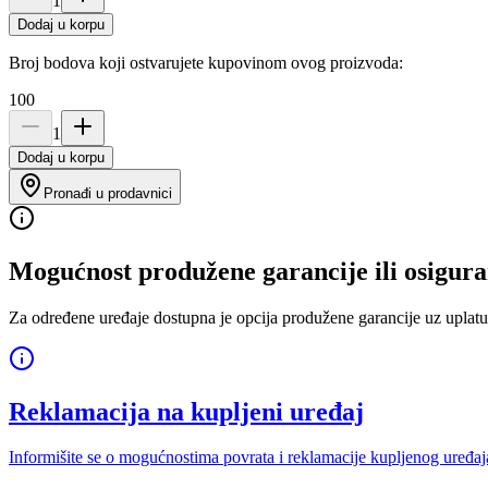
1
Dodaj u korpu
Broj bodova koji ostvarujete kupovinom ovog proizvoda:
100
1
Dodaj u korpu
Pronađi u prodavnici
Mogućnost produžene garancije ili osigura
Za određene uređaje dostupna je opcija produžene garancije uz uplatu
Reklamacija na kupljeni uređaj
Informišite se o mogućnostima povrata i reklamacije kupljenog uređaj