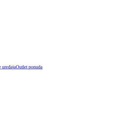
e uređaja
Outlet ponuda