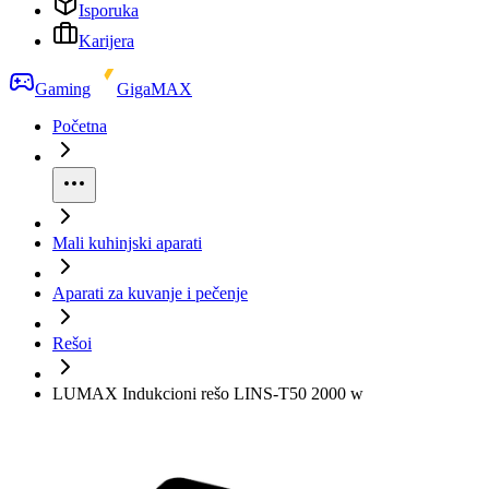
Isporuka
Karijera
Gaming
GigaMAX
Početna
Mali kuhinjski aparati
Aparati za kuvanje i pečenje
Rešoi
LUMAX Indukcioni rešo LINS-T50 2000 w