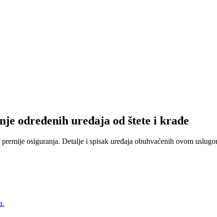
nje određenih uređaja od štete i krađe
 premije osiguranja. Detalje i spisak uređaja obuhvaćenih ovom uslugom
a.