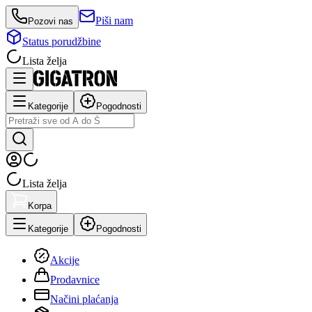
Piši nam
Pozovi nas
Status porudžbine
Lista želja
Kategorije
Pogodnosti
Lista želja
Korpa
Kategorije
Pogodnosti
Akcije
Prodavnice
Načini plaćanja