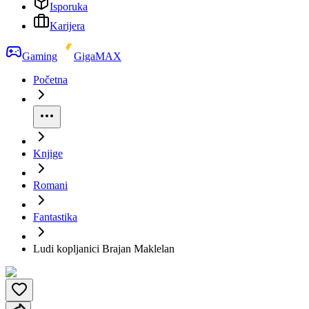
Isporuka
Karijera
Gaming
GigaMAX
Početna
Knjige
Romani
Fantastika
Ludi kopljanici Brajan Maklelan