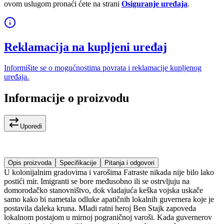
ovom uslugom pronaći ćete na strani
Osiguranje uređaja
.
Reklamacija na kupljeni uređaj
Informišite se o mogućnostima povrata i reklamacije kupljenog
uređaja.
Informacije o proizvodu
Uporedi
Opis proizvoda
Specifikacije
Pitanja i odgovori
U kolonijalnim gradovima i varošima Fatraste nikada nije bilo lako
postići mir. Imigranti se bore međusobno ili se ostrvljuju na
domorodačko stanovništvo, dok vladajuća keška vojska uskače
samo kako bi nametala odluke apatičnih lokalnih guvernera koje je
postavila daleka kruna. Mladi ratni heroj Ben Stajk zapoveda
lokalnom postajom u mirnoj pograničnoj varoši. Kada guvernerov