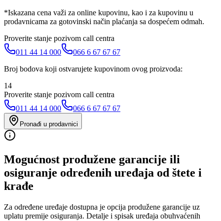
*Iskazana cena važi za online kupovinu, kao i za kupovinu u
prodavnicama za gotovinski način plaćanja sa dospećem odmah.
Proverite stanje pozivom call centra
011 44 14 000
066 6 67 67 67
Broj bodova koji ostvarujete kupovinom ovog proizvoda:
14
Proverite stanje pozivom call centra
011 44 14 000
066 6 67 67 67
Pronađi u prodavnici
Mogućnost produžene garancije ili
osiguranje određenih uređaja od štete i
krađe
Za određene uređaje dostupna je opcija produžene garancije uz
uplatu premije osiguranja. Detalje i spisak uređaja obuhvaćenih