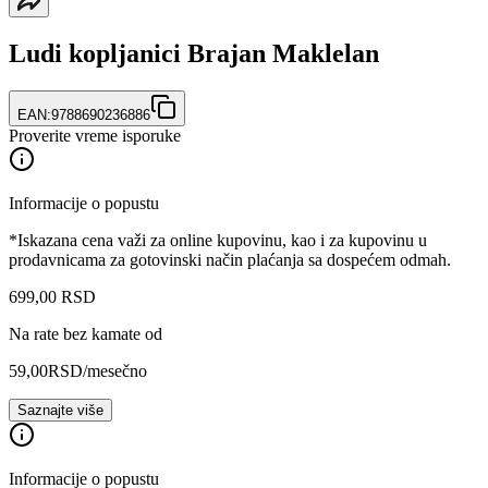
Ludi kopljanici Brajan Maklelan
EAN:
9788690236886
Proverite vreme isporuke
Informacije o popustu
*Iskazana cena važi za online kupovinu, kao i za kupovinu u
prodavnicama za gotovinski način plaćanja sa dospećem odmah.
699
,
00
RSD
Na rate bez kamate od
59,00
RSD
/mesečno
Saznajte više
Informacije o popustu