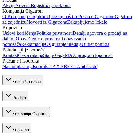
Akcije
Novosti
Registracija poklona
Kompanija Gigatron
O Kompaniji Gigatron
Upoznaj naš tim
Posao u Gigatronu
Gigatron
za zajednicu
Novosti iz Gigatrona
Zakupljujemo lokale
Kupovina
Uslovi korišćenja
Politika privatnosti
Detalji ugovora o prodaji na
daljinu
Obaveštenje o pravima i obavezama
potrošača
Reklamacije
Osiguranje uređaja
Outlet ponuda
Potrebna ti je pomoć?
Kontakt
Česta pitanja
Šta je GigaMAX program lojalnosti
Plaćanje i isporuka
Načini plaćanja
Isporuka
TAX FREE i Ambasade
Korisnički nalog
Prodaja
Kompanija Gigatron
Kupovina