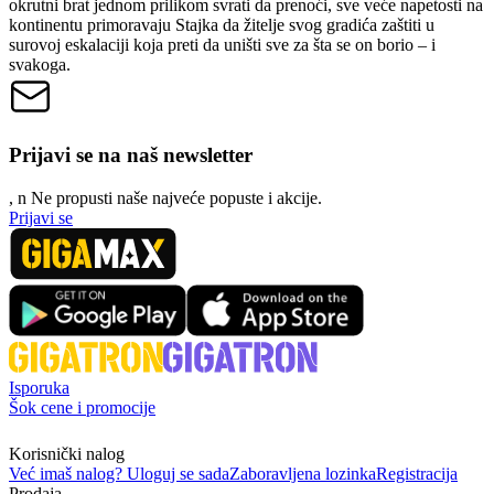
okrutni brat jednom prilikom svrati da prenoći, sve veće napetosti na
kontinentu primoravaju Stajka da žitelje svog gradića zaštiti u
surovoj eskalaciji koja preti da uništi sve za šta se on borio – i
svakoga.
Prijavi se na naš newsletter
, n
N
e propusti naše najveće popuste i akcije.
Prijavi se
Isporuka
Šok cene i promocije
Korisnički nalog
Već imaš nalog? Uloguj se sada
Zaboravljena lozinka
Registracija
Prodaja