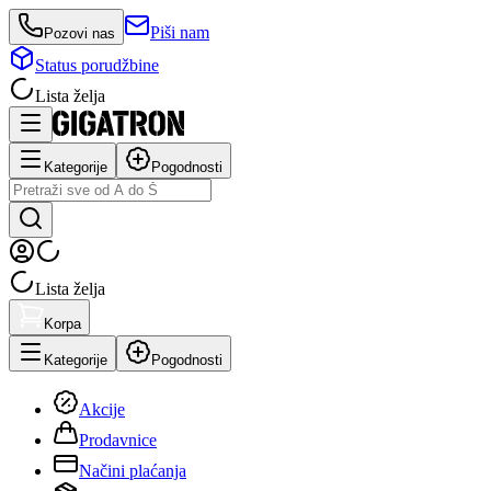
Piši nam
Pozovi nas
Status porudžbine
Lista želja
Kategorije
Pogodnosti
Lista želja
Korpa
Kategorije
Pogodnosti
Akcije
Prodavnice
Načini plaćanja