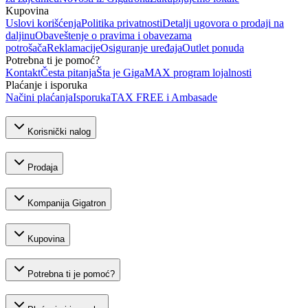
Kupovina
Uslovi korišćenja
Politika privatnosti
Detalji ugovora o prodaji na
daljinu
Obaveštenje o pravima i obavezama
potrošača
Reklamacije
Osiguranje uređaja
Outlet ponuda
Potrebna ti je pomoć?
Kontakt
Česta pitanja
Šta je GigaMAX program lojalnosti
Plaćanje i isporuka
Načini plaćanja
Isporuka
TAX FREE i Ambasade
Korisnički nalog
Prodaja
Kompanija Gigatron
Kupovina
Potrebna ti je pomoć?