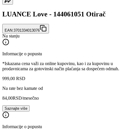
LUANCE Love - 144061051 Otirač
EAN:
3701334013076
Na stanju
Informacije o popustu
*Iskazana cena važi za online kupovinu, kao i za kupovinu u
prodavnicama za gotovinski način plaćanja sa dospećem odmah.
999
,
00
RSD
Na rate bez kamate od
84,00
RSD
/mesečno
Saznajte više
Informacije o popustu