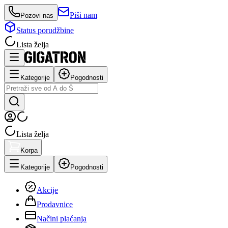
Piši nam
Pozovi nas
Status porudžbine
Lista želja
Kategorije
Pogodnosti
Lista želja
Korpa
Kategorije
Pogodnosti
Akcije
Prodavnice
Načini plaćanja