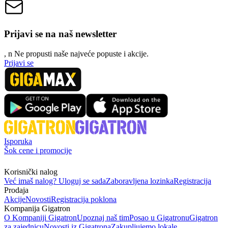
Prijavi se na naš newsletter
, n
N
e propusti naše najveće popuste i akcije.
Prijavi se
Isporuka
Šok cene i promocije
Korisnički nalog
Već imaš nalog? Uloguj se sada
Zaboravljena lozinka
Registracija
Prodaja
Akcije
Novosti
Registracija poklona
Kompanija Gigatron
O Kompaniji Gigatron
Upoznaj naš tim
Posao u Gigatronu
Gigatron
za zajednicu
Novosti iz Gigatrona
Zakupljujemo lokale