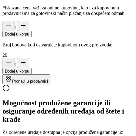
*Iskazana cena važi za online kupovinu, kao i za kupovinu u
prodavnicama za gotovinski način plaćanja sa dospećem odmah.
1
Dodaj u korpu
Broj bodova koji ostvarujete kupovinom ovog proizvoda:
20
1
Dodaj u korpu
Pronađi u prodavnici
Mogućnost produžene garancije ili
osiguranje određenih uređaja od štete i
krađe
Za određene uređaje dostupna je opcija produžene garancije uz