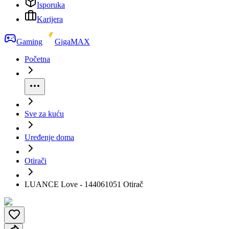
Isporuka
Karijera
Gaming
GigaMAX
Početna
Sve za kuću
Uređenje doma
Otirači
LUANCE Love - 144061051 Otirač