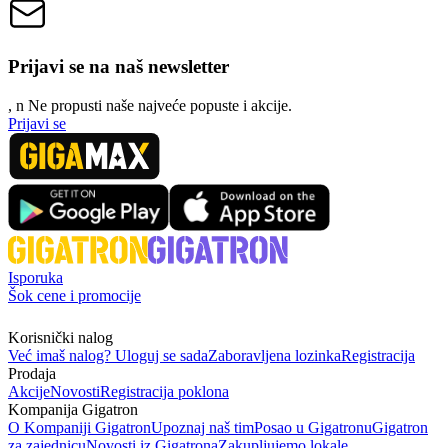
Prijavi se na naš newsletter
, n
N
e propusti naše najveće popuste i akcije.
Prijavi se
Isporuka
Šok cene i promocije
Korisnički nalog
Već imaš nalog? Uloguj se sada
Zaboravljena lozinka
Registracija
Prodaja
Akcije
Novosti
Registracija poklona
Kompanija Gigatron
O Kompaniji Gigatron
Upoznaj naš tim
Posao u Gigatronu
Gigatron
za zajednicu
Novosti iz Gigatrona
Zakupljujemo lokale