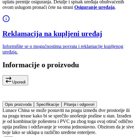
uplatu premije osiguranja. Detalje i spisak uređaja obuhvaćenih
ovom uslugom pronaći ćete na strani
Osiguranje uređaja
.
Reklamacija na kupljeni uređaj
Informišite se o mogućnostima povrata i reklamacije kupljenog
uređaja.
Informacije o proizvodu
Uporedi
Opis proizvoda
Specifikacije
Pitanja i odgovori
Lunace China se može postaviti na pragu između dve prostorije ili
na pragu terase kako bi se sprečilo unošenje prašine u stan. Izrađen
je od kombinacije poliestera i PVC pa zbog toga ovaj otirač odlično
upija prašinu i održavanje je veoma jednostavno. Obzirom da je sive
boje lako se uklapa u različito uređene enterijere.