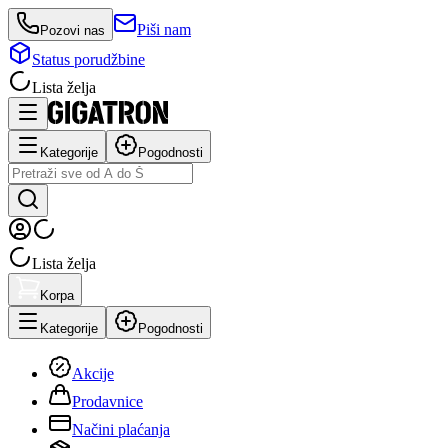
Piši nam
Pozovi nas
Status porudžbine
Lista želja
Kategorije
Pogodnosti
Lista želja
Korpa
Kategorije
Pogodnosti
Akcije
Prodavnice
Načini plaćanja