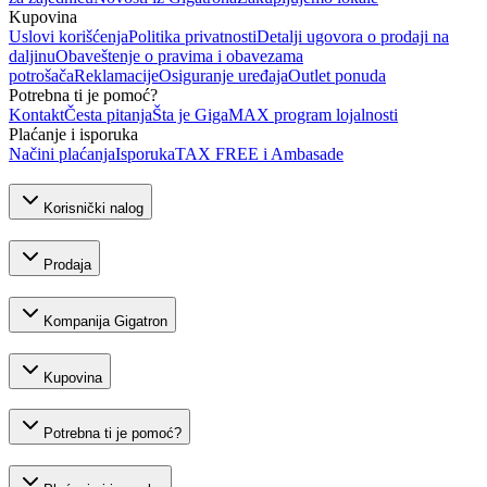
Kupovina
Uslovi korišćenja
Politika privatnosti
Detalji ugovora o prodaji na
daljinu
Obaveštenje o pravima i obavezama
potrošača
Reklamacije
Osiguranje uređaja
Outlet ponuda
Potrebna ti je pomoć?
Kontakt
Česta pitanja
Šta je GigaMAX program lojalnosti
Plaćanje i isporuka
Načini plaćanja
Isporuka
TAX FREE i Ambasade
Korisnički nalog
Prodaja
Kompanija Gigatron
Kupovina
Potrebna ti je pomoć?