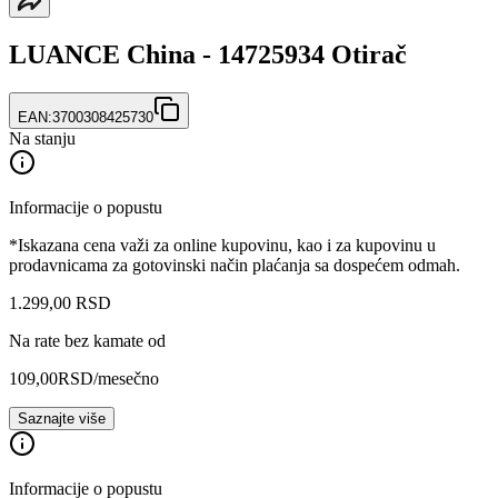
LUANCE China - 14725934 Otirač
EAN:
3700308425730
Na stanju
Informacije o popustu
*Iskazana cena važi za online kupovinu, kao i za kupovinu u
prodavnicama za gotovinski način plaćanja sa dospećem odmah.
1.299
,
00
RSD
Na rate bez kamate od
109,00
RSD
/mesečno
Saznajte više
Informacije o popustu