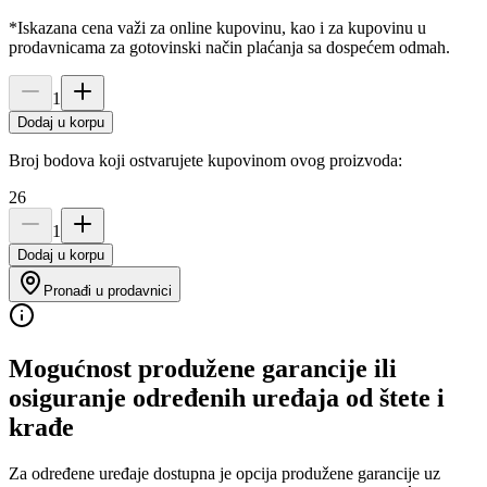
*Iskazana cena važi za online kupovinu, kao i za kupovinu u
prodavnicama za gotovinski način plaćanja sa dospećem odmah.
1
Dodaj u korpu
Broj bodova koji ostvarujete kupovinom ovog proizvoda:
26
1
Dodaj u korpu
Pronađi u prodavnici
Mogućnost produžene garancije ili
osiguranje određenih uređaja od štete i
krađe
Za određene uređaje dostupna je opcija produžene garancije uz