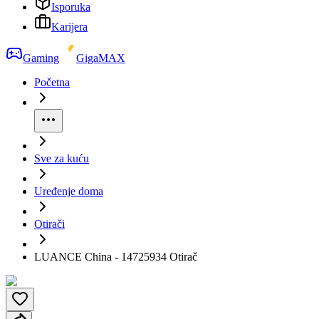
Isporuka
Karijera
Gaming
GigaMAX
Početna
Sve za kuću
Uređenje doma
Otirači
LUANCE China - 14725934 Otirač