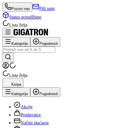
Piši nam
Pozovi nas
Status porudžbine
Lista želja
Kategorije
Pogodnosti
Lista želja
Korpa
Kategorije
Pogodnosti
Akcije
Prodavnice
Načini plaćanja