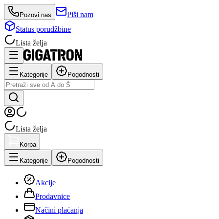
Piši nam
Pozovi nas
Status porudžbine
Lista želja
Kategorije
Pogodnosti
Lista želja
Korpa
Kategorije
Pogodnosti
Akcije
Prodavnice
Načini plaćanja