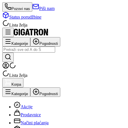
Piši nam
Pozovi nas
Status porudžbine
Lista želja
Kategorije
Pogodnosti
Lista želja
Korpa
Kategorije
Pogodnosti
Akcije
Prodavnice
Načini plaćanja