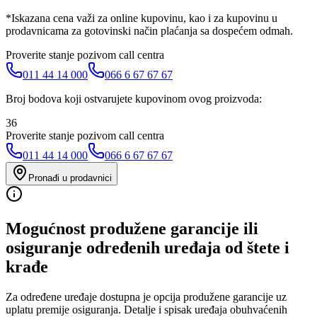
*Iskazana cena važi za online kupovinu, kao i za kupovinu u
prodavnicama za gotovinski način plaćanja sa dospećem odmah.
Proverite stanje pozivom call centra
011 44 14 000
066 6 67 67 67
Broj bodova koji ostvarujete kupovinom ovog proizvoda:
36
Proverite stanje pozivom call centra
011 44 14 000
066 6 67 67 67
Pronađi u prodavnici
Mogućnost produžene garancije ili
osiguranje određenih uređaja od štete i
krađe
Za određene uređaje dostupna je opcija produžene garancije uz
uplatu premije osiguranja. Detalje i spisak uređaja obuhvaćenih