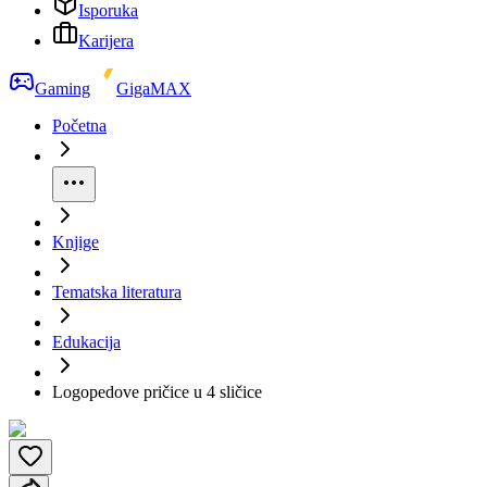
Isporuka
Karijera
Gaming
GigaMAX
Početna
Knjige
Tematska literatura
Edukacija
Logopedove pričice u 4 sličice