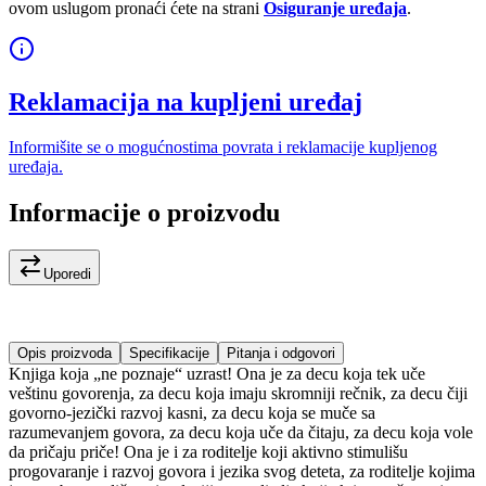
ovom uslugom pronaći ćete na strani
Osiguranje uređaja
.
Reklamacija na kupljeni uređaj
Informišite se o mogućnostima povrata i reklamacije kupljenog
uređaja.
Informacije o proizvodu
Uporedi
Opis proizvoda
Specifikacije
Pitanja i odgovori
Knjiga koja „ne poznaje“ uzrast! Ona je za decu koja tek uče
veštinu govorenja, za decu koja imaju skromniji rečnik, za decu čiji
govorno-jezički razvoj kasni, za decu koja se muče sa
razumevanjem govora, za decu koja uče da čitaju, za decu koja vole
da pričaju priče! Ona je i za roditelje koji aktivno stimulišu
progovaranje i razvoj govora i jezika svog deteta, za roditelje kojima