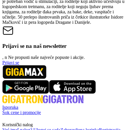
je potreban vodič u stimulaciji, za roditelje koji aktivno učestvuju u
logopedskom tretmanu, za roditelje koji neguju ljubav prema
knjigama, za roditelje đaka prvaka, za bake, deke, vaspitače i
učitelje. 50 prelepo ilustrovanih priča iz četkice ilustratorke Isidore
Mačković i iz pera logopeda Dragane i Danijele.
Prijavi se na naš newsletter
, n
N
e propusti naše najveće popuste i akcije.
Prijavi se
Isporuka
Šok cene i promocije
Korisnički nalog
Već imaš nalog? Uloguj se sada
Zaboravljena lozinka
Registracija