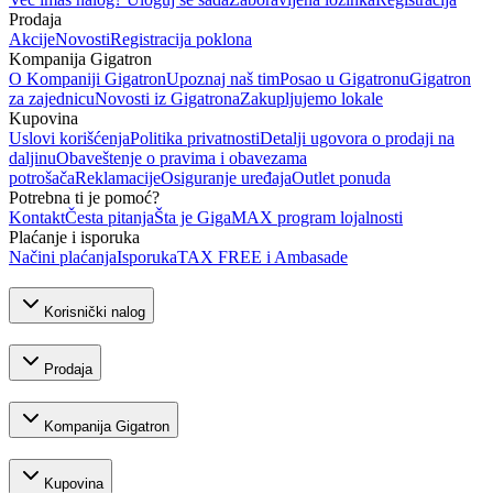
Prodaja
Akcije
Novosti
Registracija poklona
Kompanija Gigatron
O Kompaniji Gigatron
Upoznaj naš tim
Posao u Gigatronu
Gigatron
za zajednicu
Novosti iz Gigatrona
Zakupljujemo lokale
Kupovina
Uslovi korišćenja
Politika privatnosti
Detalji ugovora o prodaji na
daljinu
Obaveštenje o pravima i obavezama
potrošača
Reklamacije
Osiguranje uređaja
Outlet ponuda
Potrebna ti je pomoć?
Kontakt
Česta pitanja
Šta je GigaMAX program lojalnosti
Plaćanje i isporuka
Načini plaćanja
Isporuka
TAX FREE i Ambasade
Korisnički nalog
Prodaja
Kompanija Gigatron
Kupovina