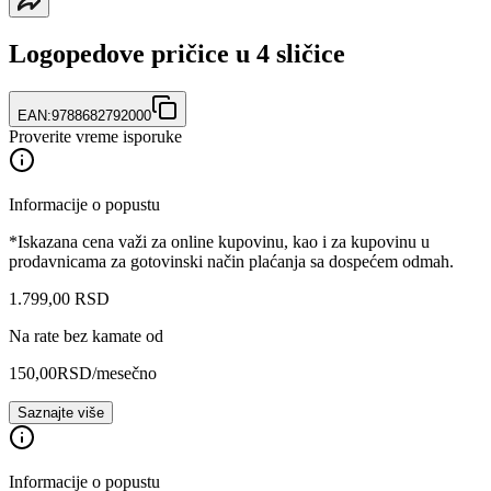
Logopedove pričice u 4 sličice
EAN:
9788682792000
Proverite vreme isporuke
Informacije o popustu
*Iskazana cena važi za online kupovinu, kao i za kupovinu u
prodavnicama za gotovinski način plaćanja sa dospećem odmah.
1.799
,
00
RSD
Na rate bez kamate od
150,00
RSD
/mesečno
Saznajte više
Informacije o popustu