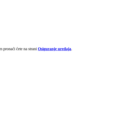
 pronaći ćete na strani
Osiguranje uređaja
.