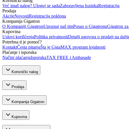
Korisnički nalog
Već imaš nalog? Uloguj se sada
Zaboravljena lozinka
Registracija
Prodaja
Akcije
Novosti
Registracija poklona
Kompanija Gigatron
O Kompaniji Gigatron
Upoznaj naš tim
Posao u Gigatronu
Gigatron za
Kupovina
Uslovi korišćenja
Politika privatnosti
Detalji ugovora o prodaji na dalji
Potrebna ti je pomoć?
Kontakt
Česta pitanja
Šta je GigaMAX program lojalnosti
Plaćanje i isporuka
Načini plaćanja
Isporuka
TAX FREE i Ambasade
Korisnički nalog
Prodaja
Kompanija Gigatron
Kupovina