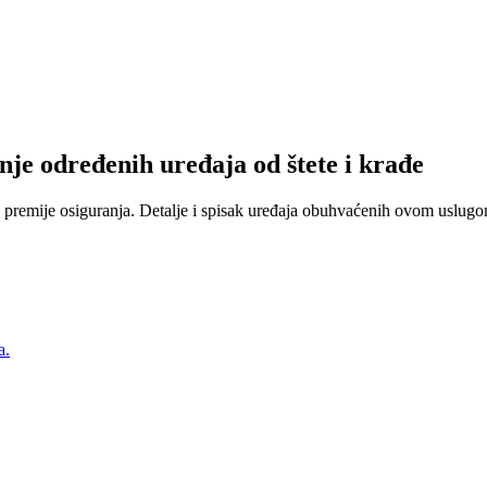
nje određenih uređaja od štete i krađe
 premije osiguranja. Detalje i spisak uređaja obuhvaćenih ovom uslugom
a.