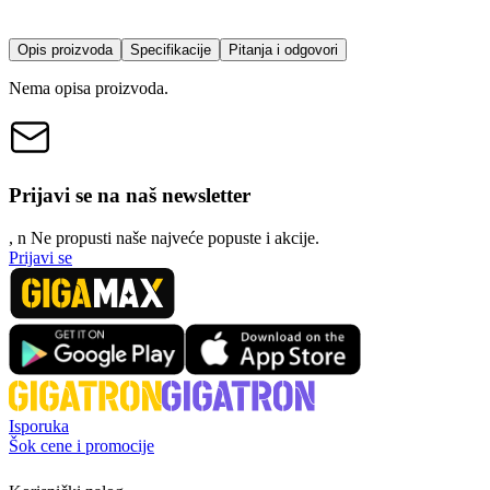
Opis proizvoda
Specifikacije
Pitanja i odgovori
Nema opisa proizvoda.
Prijavi se na naš newsletter
, n
N
e propusti naše najveće popuste i akcije.
Prijavi se
Isporuka
Šok cene i promocije