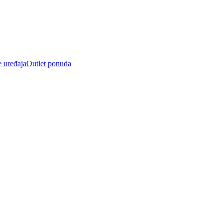
e uređaja
Outlet ponuda