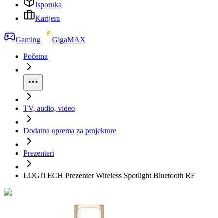
Isporuka
Karijera
Gaming
GigaMAX
Početna
TV, audio, video
Dodatna oprema za projektore
Prezenteri
LOGITECH Prezenter Wireless Spotlight Bluetooth RF