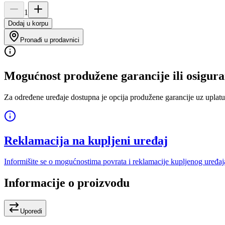
1
Dodaj u korpu
Pronađi u prodavnici
Mogućnost produžene garancije ili osigura
Za određene uređaje dostupna je opcija produžene garancije uz uplatu
Reklamacija na kupljeni uređaj
Informišite se o mogućnostima povrata i reklamacije kupljenog uređaj
Informacije o proizvodu
Uporedi