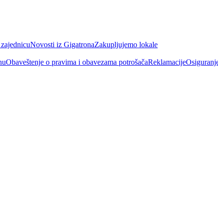
 zajednicu
Novosti iz Gigatrona
Zakupljujemo lokale
nu
Obaveštenje o pravima i obavezama potrošača
Reklamacije
Osiguranj