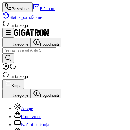
Piši nam
Pozovi nas
Status porudžbine
Lista želja
Kategorije
Pogodnosti
Lista želja
Korpa
Kategorije
Pogodnosti
Akcije
Prodavnice
Načini plaćanja