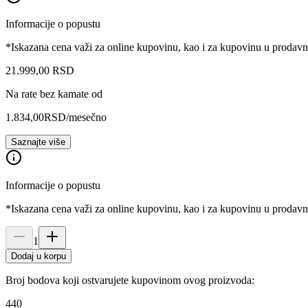
Informacije o popustu
*Iskazana cena važi za online kupovinu, kao i za kupovinu u prodav
21.999
,
00
RSD
Na rate bez kamate od
1.834,00
RSD
/mesečno
Saznajte više
Informacije o popustu
*Iskazana cena važi za online kupovinu, kao i za kupovinu u prodav
1
Dodaj u korpu
Broj bodova koji ostvarujete kupovinom ovog proizvoda:
440