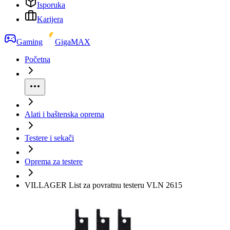
Isporuka
Karijera
Gaming
GigaMAX
Početna
Alati i baštenska oprema
Testere i sekači
Oprema za testere
VILLAGER List za povratnu testeru VLN 2615