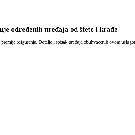
nje određenih uređaja od štete i krađe
 premije osiguranja. Detalje i spisak uređaja obuhvaćenih ovom uslugom
a.