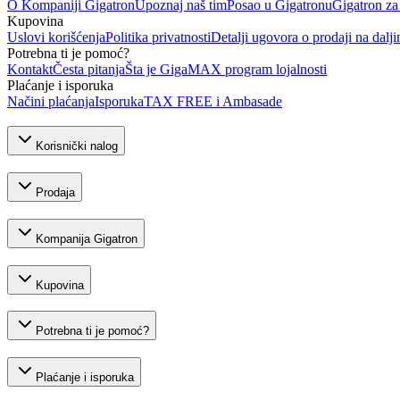
O Kompaniji Gigatron
Upoznaj naš tim
Posao u Gigatronu
Gigatron za
Kupovina
Uslovi korišćenja
Politika privatnosti
Detalji ugovora o prodaji na dalji
Potrebna ti je pomoć?
Kontakt
Česta pitanja
Šta je GigaMAX program lojalnosti
Plaćanje i isporuka
Načini plaćanja
Isporuka
TAX FREE i Ambasade
Korisnički nalog
Prodaja
Kompanija Gigatron
Kupovina
Potrebna ti je pomoć?
Plaćanje i isporuka