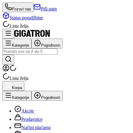
Piši nam
Pozovi nas
Status porudžbine
Lista želja
Kategorije
Pogodnosti
Lista želja
Korpa
Kategorije
Pogodnosti
Akcije
Prodavnice
Načini plaćanja