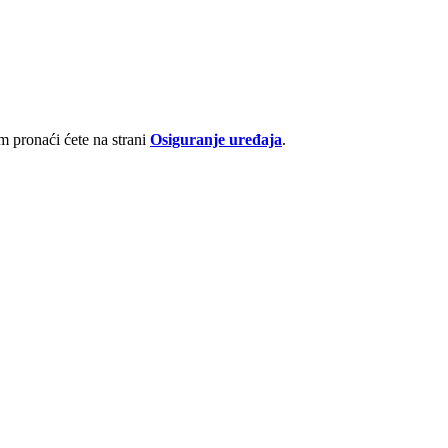
 pronaći ćete na strani
Osiguranje uređaja
.