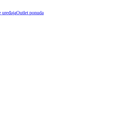
e uređaja
Outlet ponuda