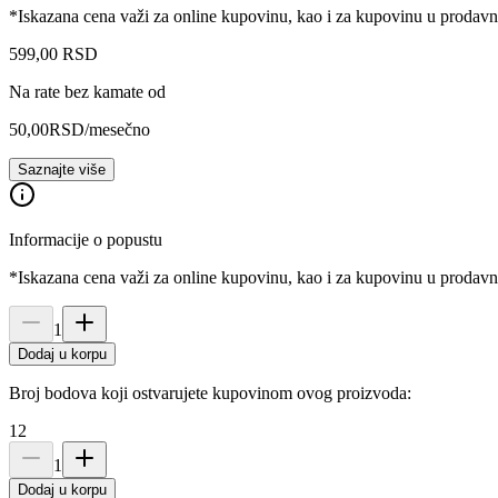
*Iskazana cena važi za online kupovinu, kao i za kupovinu u prodav
599
,
00
RSD
Na rate bez kamate od
50,00
RSD
/mesečno
Saznajte više
Informacije o popustu
*Iskazana cena važi za online kupovinu, kao i za kupovinu u prodav
1
Dodaj u korpu
Broj bodova koji ostvarujete kupovinom ovog proizvoda:
12
1
Dodaj u korpu