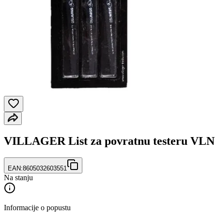
VILLAGER List za povratnu testeru VLN
EAN:
8605032603551
Na stanju
Informacije o popustu