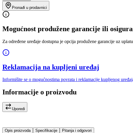
Pronađi u prodavnici
Mogućnost produžene garancije ili osigura
Za određene uređaje dostupna je opcija produžene garancije uz uplatu
Reklamacija na kupljeni uređaj
Informišite se o mogućnostima povrata i reklamacije kupljenog uređaj
Informacije o proizvodu
Uporedi
Opis proizvoda
Specifikacije
Pitanja i odgovori