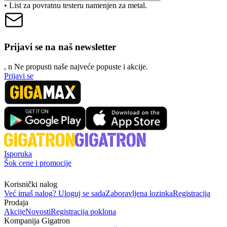
• List za povratnu testeru namenjen za metal.
Prijavi se na naš newsletter
, n
N
e propusti naše najveće popuste i akcije.
Prijavi se
Isporuka
Šok cene i promocije
Korisnički nalog
Već imaš nalog? Uloguj se sada
Zaboravljena lozinka
Registracija
Prodaja
Akcije
Novosti
Registracija poklona
Kompanija Gigatron