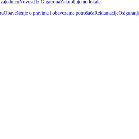
 zajednicu
Novosti iz Gigatrona
Zakupljujemo lokale
nu
Obaveštenje o pravima i obavezama potrošača
Reklamacije
Osiguranj