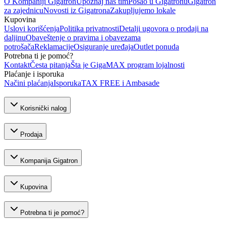
O Kompaniji Gigatron
Upoznaj naš tim
Posao u Gigatronu
Gigatron
za zajednicu
Novosti iz Gigatrona
Zakupljujemo lokale
Kupovina
Uslovi korišćenja
Politika privatnosti
Detalji ugovora o prodaji na
daljinu
Obaveštenje o pravima i obavezama
potrošača
Reklamacije
Osiguranje uređaja
Outlet ponuda
Potrebna ti je pomoć?
Kontakt
Česta pitanja
Šta je GigaMAX program lojalnosti
Plaćanje i isporuka
Načini plaćanja
Isporuka
TAX FREE i Ambasade
Korisnički nalog
Prodaja
Kompanija Gigatron
Kupovina
Potrebna ti je pomoć?