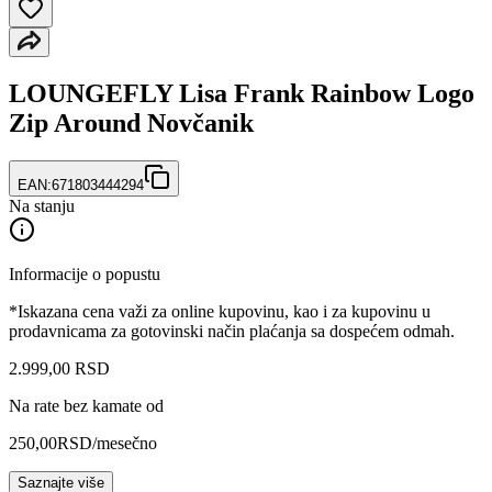
LOUNGEFLY Lisa Frank Rainbow Logo
Zip Around Novčanik
EAN:
671803444294
Na stanju
Informacije o popustu
*Iskazana cena važi za online kupovinu, kao i za kupovinu u
prodavnicama za gotovinski način plaćanja sa dospećem odmah.
2.999
,
00
RSD
Na rate bez kamate od
250,00
RSD
/mesečno
Saznajte više