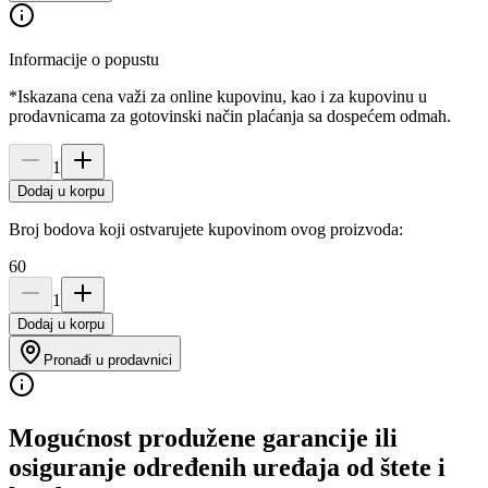
Informacije o popustu
*Iskazana cena važi za online kupovinu, kao i za kupovinu u
prodavnicama za gotovinski način plaćanja sa dospećem odmah.
1
Dodaj u korpu
Broj bodova koji ostvarujete kupovinom ovog proizvoda:
60
1
Dodaj u korpu
Pronađi u prodavnici
Mogućnost produžene garancije ili
osiguranje određenih uređaja od štete i