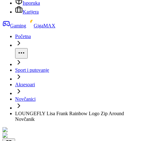
Isporuka
Karijera
Gaming
GigaMAX
Početna
Sport i putovanje
Aksesoari
Novčanici
LOUNGEFLY Lisa Frank Rainbow Logo Zip Around
Novčanik