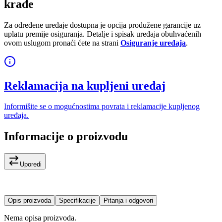
krađe
Za određene uređaje dostupna je opcija produžene garancije uz
uplatu premije osiguranja. Detalje i spisak uređaja obuhvaćenih
ovom uslugom pronaći ćete na strani
Osiguranje uređaja
.
Reklamacija na kupljeni uređaj
Informišite se o mogućnostima povrata i reklamacije kupljenog
uređaja.
Informacije o proizvodu
Uporedi
Opis proizvoda
Specifikacije
Pitanja i odgovori
Nema opisa proizvoda.