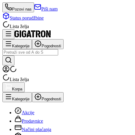
Piši nam
Pozovi nas
Status porudžbine
Lista želja
Kategorije
Pogodnosti
Lista želja
Korpa
Kategorije
Pogodnosti
Akcije
Prodavnice
Načini plaćanja