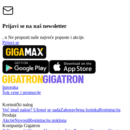
Prijavi se na naš newsletter
, n
N
e propusti naše najveće popuste i akcije.
Prijavi se
Isporuka
Šok cene i promocije
Korisnički nalog
Već imaš nalog? Uloguj se sada
Zaboravljena lozinka
Registracija
Prodaja
Akcije
Novosti
Registracija poklona
Kompanija Gigatron