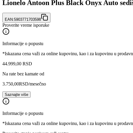
Lionelo Antoon Plus Black Onyx Auto sedi
EAN:
5903771703598
Proverite vreme isporuke
Informacije o popustu
*Iskazana cena važi za online kupovinu, kao i za kupovinu u prodav
44.999
,
00
RSD
Na rate bez kamate od
3.750,00
RSD
/mesečno
Saznajte više
Informacije o popustu
*Iskazana cena važi za online kupovinu, kao i za kupovinu u prodav