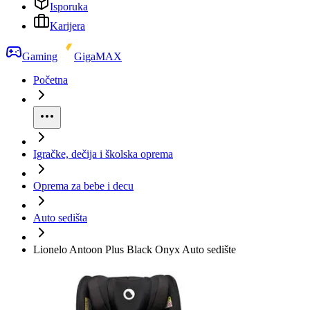
Isporuka
Karijera
Gaming
GigaMAX
Početna
Igračke, dečija i školska oprema
Oprema za bebe i decu
Auto sedišta
Lionelo Antoon Plus Black Onyx Auto sedište