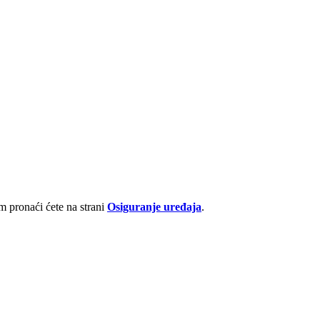
 pronaći ćete na strani
Osiguranje uređaja
.