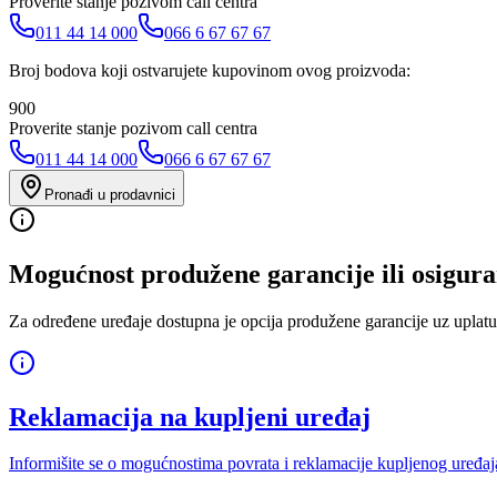
Proverite stanje pozivom call centra
011 44 14 000
066 6 67 67 67
Broj bodova koji ostvarujete kupovinom ovog proizvoda:
900
Proverite stanje pozivom call centra
011 44 14 000
066 6 67 67 67
Pronađi u prodavnici
Mogućnost produžene garancije ili osigura
Za određene uređaje dostupna je opcija produžene garancije uz uplatu
Reklamacija na kupljeni uređaj
Informišite se o mogućnostima povrata i reklamacije kupljenog uređaj