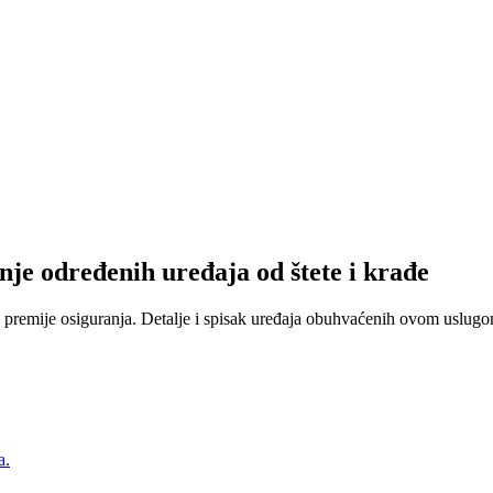
nje određenih uređaja od štete i krađe
 premije osiguranja. Detalje i spisak uređaja obuhvaćenih ovom uslugom
a.