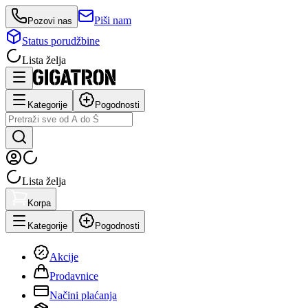
Piši nam
Pozovi nas
Status porudžbine
Lista želja
Kategorije
Pogodnosti
Lista želja
Korpa
Kategorije
Pogodnosti
Akcije
Prodavnice
Načini plaćanja