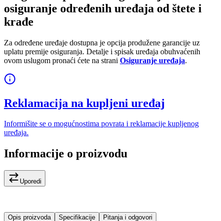
osiguranje određenih uređaja od štete i
krađe
Za određene uređaje dostupna je opcija produžene garancije uz
uplatu premije osiguranja. Detalje i spisak uređaja obuhvaćenih
ovom uslugom pronaći ćete na strani
Osiguranje uređaja
.
Reklamacija na kupljeni uređaj
Informišite se o mogućnostima povrata i reklamacije kupljenog
uređaja.
Informacije o proizvodu
Uporedi
Opis proizvoda
Specifikacije
Pitanja i odgovori