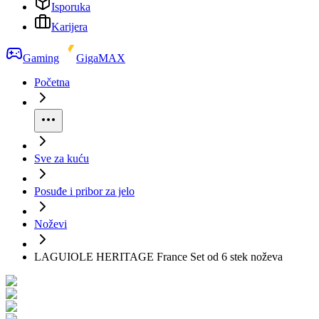
Isporuka
Karijera
Gaming
GigaMAX
Početna
Sve za kuću
Posuđe i pribor za jelo
Noževi
LAGUIOLE HERITAGE France Set od 6 stek noževa