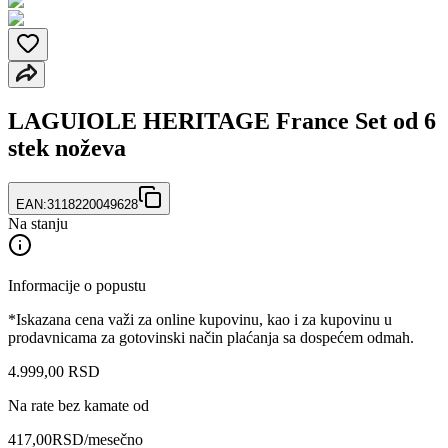
LAGUIOLE HERITAGE France Set od 6
stek noževa
EAN:
3118220049628
Na stanju
Informacije o popustu
*Iskazana cena važi za online kupovinu, kao i za kupovinu u
prodavnicama za gotovinski način plaćanja sa dospećem odmah.
4.999
,
00
RSD
Na rate bez kamate od
417,00
RSD
/mesečno