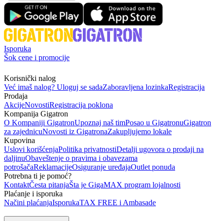
Isporuka
Šok cene i promocije
Korisnički nalog
Već imaš nalog? Uloguj se sada
Zaboravljena lozinka
Registracija
Prodaja
Akcije
Novosti
Registracija poklona
Kompanija Gigatron
O Kompaniji Gigatron
Upoznaj naš tim
Posao u Gigatronu
Gigatron
za zajednicu
Novosti iz Gigatrona
Zakupljujemo lokale
Kupovina
Uslovi korišćenja
Politika privatnosti
Detalji ugovora o prodaji na
daljinu
Obaveštenje o pravima i obavezama
potrošača
Reklamacije
Osiguranje uređaja
Outlet ponuda
Potrebna ti je pomoć?
Kontakt
Česta pitanja
Šta je GigaMAX program lojalnosti
Plaćanje i isporuka
Načini plaćanja
Isporuka
TAX FREE i Ambasade