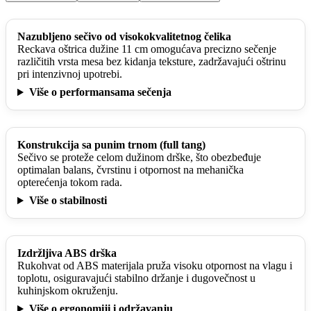
Nazubljeno sečivo od visokokvalitetnog čelika
Reckava oštrica dužine 11 cm omogućava precizno sečenje
različitih vrsta mesa bez kidanja teksture, zadržavajući oštrinu
pri intenzivnoj upotrebi.
Više o performansama sečenja
Konstrukcija sa punim trnom (full tang)
Sečivo se proteže celom dužinom drške, što obezbeđuje
optimalan balans, čvrstinu i otpornost na mehanička
opterećenja tokom rada.
Više o stabilnosti
Izdržljiva ABS drška
Rukohvat od ABS materijala pruža visoku otpornost na vlagu i
toplotu, osiguravajući stabilno držanje i dugovečnost u
kuhinjskom okruženju.
Više o ergonomiji i održavanju