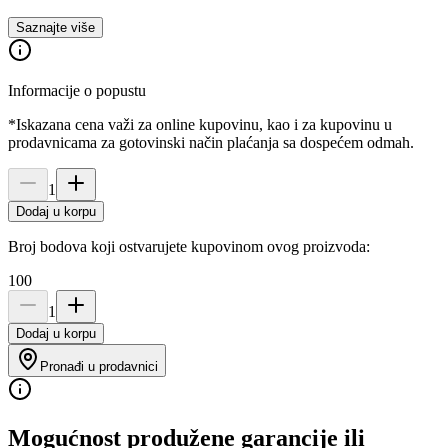
Saznajte više
Informacije o popustu
*Iskazana cena važi za online kupovinu, kao i za kupovinu u
prodavnicama za gotovinski način plaćanja sa dospećem odmah.
1
Dodaj u korpu
Broj bodova koji ostvarujete kupovinom ovog proizvoda:
100
1
Dodaj u korpu
Pronađi u prodavnici
Mogućnost produžene garancije ili