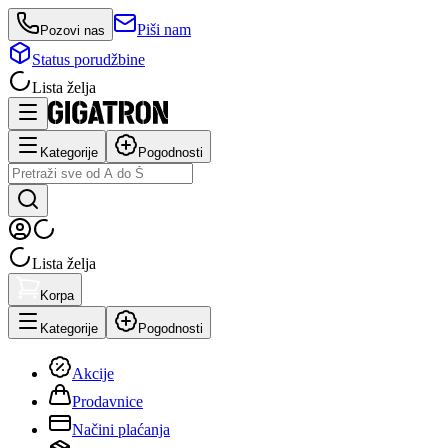
Piši nam
Pozovi nas
Status porudžbine
Lista želja
Kategorije
Pogodnosti
Lista želja
Korpa
Kategorije
Pogodnosti
Akcije
Prodavnice
Načini plaćanja