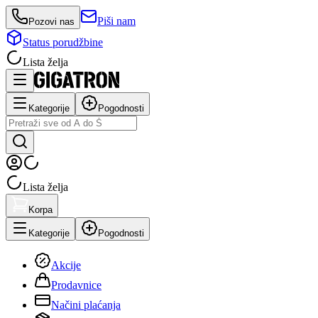
Piši nam
Pozovi nas
Status porudžbine
Lista želja
Kategorije
Pogodnosti
Lista želja
Korpa
Kategorije
Pogodnosti
Akcije
Prodavnice
Načini plaćanja