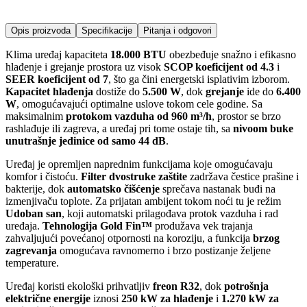
Opis proizvoda
Specifikacije
Pitanja i odgovori
Klima uređaj kapaciteta
18.000 BTU
obezbeđuje snažno i efikasno
hlađenje i grejanje prostora uz visok
SCOP koeficijent od 4.3
i
SEER koeficijent od 7
, što ga čini energetski isplativim izborom.
Kapacitet hlađenja
dostiže do
5.500 W
, dok
grejanje
ide do
6.400
W
, omogućavajući optimalne uslove tokom cele godine. Sa
maksimalnim
protokom vazduha od 960 m³/h
, prostor se brzo
rashlađuje ili zagreva, a uređaj pri tome ostaje tih, sa
nivoom buke
unutrašnje jedinice od samo 44 dB
.
Uređaj je opremljen naprednim funkcijama koje omogućavaju
komfor i čistoću.
Filter dvostruke zaštite
zadržava čestice prašine i
bakterije, dok
automatsko čišćenje
sprečava nastanak buđi na
izmenjivaču toplote. Za prijatan ambijent tokom noći tu je režim
Udoban san
, koji automatski prilagođava protok vazduha i rad
uređaja.
Tehnologija Gold Fin™
produžava vek trajanja
zahvaljujući povećanoj otpornosti na koroziju, a funkcija
brzog
zagrevanja
omogućava ravnomerno i brzo postizanje željene
temperature.
Uređaj koristi ekološki prihvatljiv
freon R32
, dok
potrošnja
električne energije
iznosi
250 kW za hlađenje
i
1.270 kW za