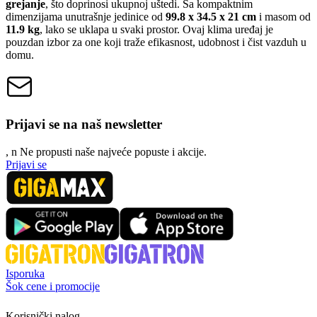
grejanje
, što doprinosi ukupnoj uštedi. Sa kompaktnim
dimenzijama unutrašnje jedinice od
99.8 x 34.5 x 21 cm
i masom od
11.9 kg
, lako se uklapa u svaki prostor. Ovaj klima uređaj je
pouzdan izbor za one koji traže efikasnost, udobnost i čist vazduh u
domu.
Prijavi se na naš newsletter
, n
N
e propusti naše najveće popuste i akcije.
Prijavi se
Isporuka
Šok cene i promocije
Korisnički nalog