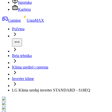
Isporuka
Karijera
Gaming
GigaMAX
Početna
Bela tehnika
Klima uređaji i oprema
Inverter klime
LG Klima uređaj inverter STANDARD - S18EQ