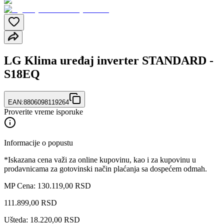
LG Klima uređaj inverter STANDARD -
S18EQ
EAN:
8806098119264
Proverite vreme isporuke
Informacije o popustu
*Iskazana cena važi za online kupovinu, kao i za kupovinu u
prodavnicama za gotovinski način plaćanja sa dospećem odmah.
MP Cena: 130.119,00 RSD
111.899
,
00
RSD
Ušteda: 18.220,00 RSD