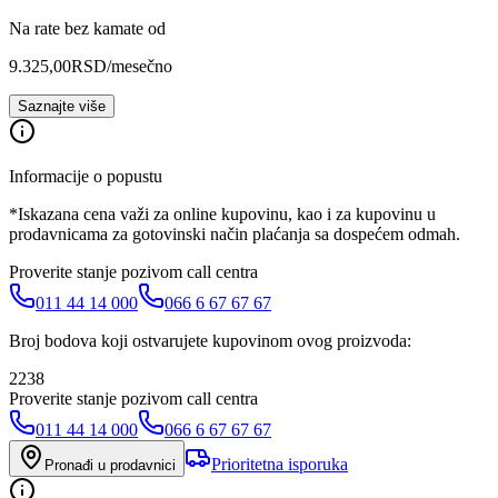
Na rate bez kamate od
9.325,00
RSD
/mesečno
Saznajte više
Informacije o popustu
*Iskazana cena važi za online kupovinu, kao i za kupovinu u
prodavnicama za gotovinski način plaćanja sa dospećem odmah.
Proverite stanje pozivom call centra
011 44 14 000
066 6 67 67 67
Broj bodova koji ostvarujete kupovinom ovog proizvoda:
2238
Proverite stanje pozivom call centra
011 44 14 000
066 6 67 67 67
Prioritetna isporuka
Pronađi u prodavnici