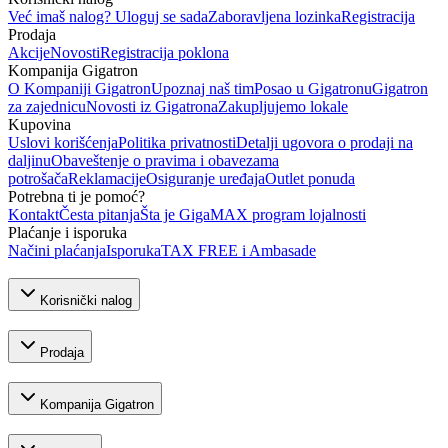
Već imaš nalog? Uloguj se sada
Zaboravljena lozinka
Registracija
Prodaja
Akcije
Novosti
Registracija poklona
Kompanija Gigatron
O Kompaniji Gigatron
Upoznaj naš tim
Posao u Gigatronu
Gigatron
za zajednicu
Novosti iz Gigatrona
Zakupljujemo lokale
Kupovina
Uslovi korišćenja
Politika privatnosti
Detalji ugovora o prodaji na
daljinu
Obaveštenje o pravima i obavezama
potrošača
Reklamacije
Osiguranje uređaja
Outlet ponuda
Potrebna ti je pomoć?
Kontakt
Česta pitanja
Šta je GigaMAX program lojalnosti
Plaćanje i isporuka
Načini plaćanja
Isporuka
TAX FREE i Ambasade
Korisnički nalog
Prodaja
Kompanija Gigatron