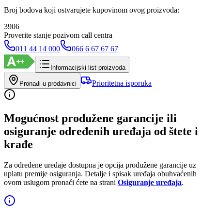
Broj bodova koji ostvarujete kupovinom ovog proizvoda:
3906
Proverite stanje pozivom call centra
011 44 14 000
066 6 67 67 67
Informacijski list proizvoda
Prioritetna isporuka
Pronađi u prodavnici
Mogućnost produžene garancije ili
osiguranje određenih uređaja od štete i
krađe
Za određene uređaje dostupna je opcija produžene garancije uz
uplatu premije osiguranja. Detalje i spisak uređaja obuhvaćenih
ovom uslugom pronaći ćete na strani
Osiguranje uređaja
.