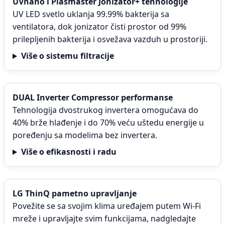
UVnano i Plasmaster Jonizator+ tehnologije
UV LED svetlo uklanja 99.99% bakterija sa
ventilatora, dok jonizator čisti prostor od 99%
prilepljenih bakterija i osvežava vazduh u prostoriji.
Više o sistemu filtracije
DUAL Inverter Compressor performanse
Tehnologija dvostrukog invertera omogućava do
40% brže hlađenje i do 70% veću uštedu energije u
poređenju sa modelima bez invertera.
Više o efikasnosti i radu
LG ThinQ pametno upravljanje
Povežite se sa svojim klima uređajem putem Wi-Fi
mreže i upravljajte svim funkcijama, nadgledajte