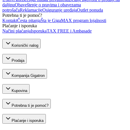
daljinu
Obaveštenje o pravima i obavezama
potrošača
Reklamacije
Osiguranje uređaja
Outlet ponuda
Potrebna ti je pomoć?
Kontakt
Česta pitanja
Šta je GigaMAX program lojalnosti
Plaćanje i isporuka
Načini plaćanja
Isporuka
TAX FREE i Ambasade
Korisnički nalog
Prodaja
Kompanija Gigatron
Kupovina
Potrebna ti je pomoć?
Plaćanje i isporuka