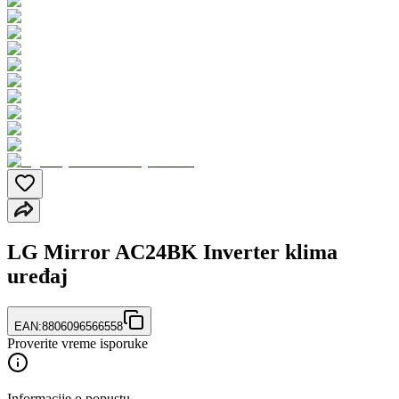
LG Mirror AC24BK Inverter klima
uređaj
EAN:
8806096566558
Proverite vreme isporuke
Informacije o popustu