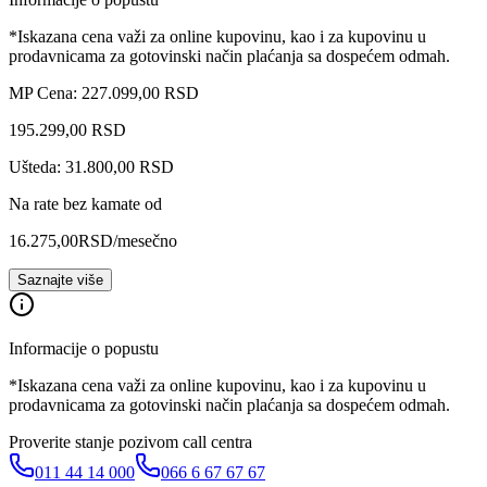
*Iskazana cena važi za online kupovinu, kao i za kupovinu u
prodavnicama za gotovinski način plaćanja sa dospećem odmah.
MP Cena: 227.099,00 RSD
195.299
,
00
RSD
Ušteda: 31.800,00 RSD
Na rate bez kamate od
16.275,00
RSD
/mesečno
Saznajte više
Informacije o popustu
*Iskazana cena važi za online kupovinu, kao i za kupovinu u
prodavnicama za gotovinski način plaćanja sa dospećem odmah.
Proverite stanje pozivom call centra
011 44 14 000
066 6 67 67 67