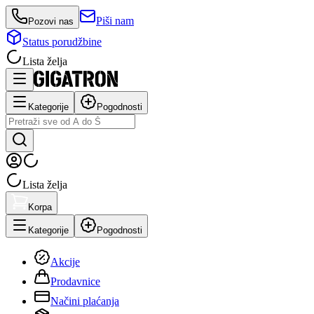
Piši nam
Pozovi nas
Status porudžbine
Lista želja
Kategorije
Pogodnosti
Lista želja
Korpa
Kategorije
Pogodnosti
Akcije
Prodavnice
Načini plaćanja