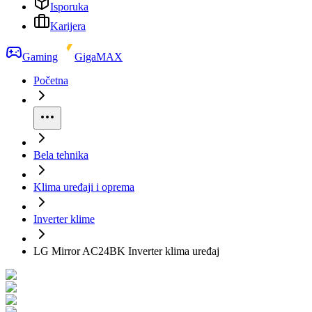
Isporuka
Karijera
Gaming
GigaMAX
Početna
Bela tehnika
Klima uređaji i oprema
Inverter klime
LG Mirror AC24BK Inverter klima uređaj