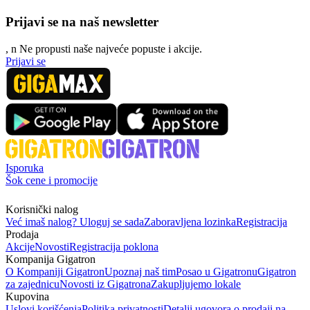
Prijavi se na naš newsletter
, n
N
e propusti naše najveće popuste i akcije.
Prijavi se
Isporuka
Šok cene i promocije
Korisnički nalog
Već imaš nalog? Uloguj se sada
Zaboravljena lozinka
Registracija
Prodaja
Akcije
Novosti
Registracija poklona
Kompanija Gigatron
O Kompaniji Gigatron
Upoznaj naš tim
Posao u Gigatronu
Gigatron
za zajednicu
Novosti iz Gigatrona
Zakupljujemo lokale
Kupovina
Uslovi korišćenja
Politika privatnosti
Detalji ugovora o prodaji na