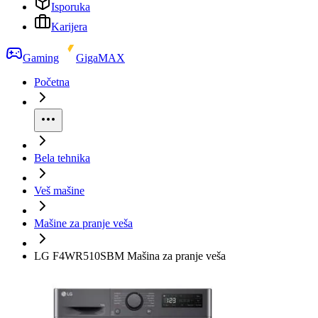
Isporuka
Karijera
Gaming
GigaMAX
Početna
Bela tehnika
Veš mašine
Mašine za pranje veša
LG F4WR510SBM Mašina za pranje veša