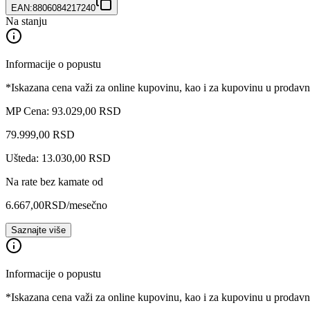
EAN:
8806084217240
Na stanju
Informacije o popustu
*Iskazana cena važi za online kupovinu, kao i za kupovinu u prodav
MP Cena: 93.029,00 RSD
79.999
,
00
RSD
Ušteda: 13.030,00 RSD
Na rate bez kamate od
6.667,00
RSD
/mesečno
Saznajte više
Informacije o popustu
*Iskazana cena važi za online kupovinu, kao i za kupovinu u prodav