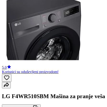
5.0
Korisnici su oduševljeni proizvodom!
LG F4WR510SBM Mašina za pranje veša