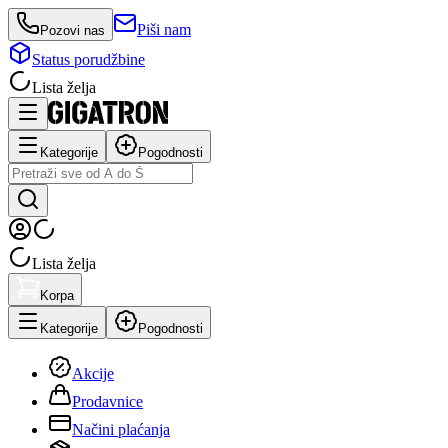
Piši nam
Pozovi nas
Status porudžbine
Lista želja
Kategorije
Pogodnosti
Lista želja
Korpa
Kategorije
Pogodnosti
Akcije
Prodavnice
Načini plaćanja